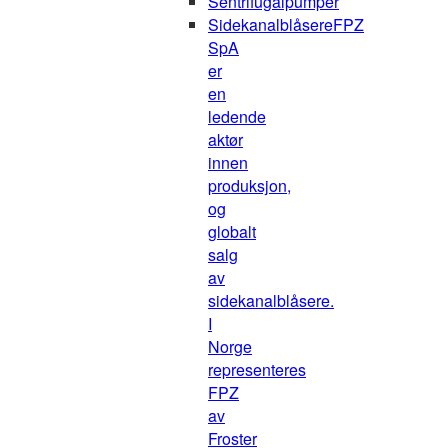
Sentrifugalpumper
Sidekanalblåsere
FPZ
SpA
er
en
ledende
aktør
innen
produksjon,
og
globalt
salg
av
sidekanalblåsere.
I
Norge
representeres
FPZ
av
Froster