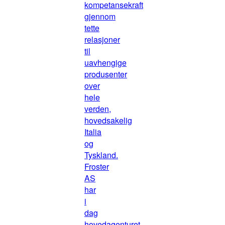
kompetansekraft
gjennom
tette
relasjoner
til
uavhengige
produsenter
over
hele
verden,
hovedsakelig
Italia
og
Tyskland.
Froster
AS
har
i
dag
hovedagenturet