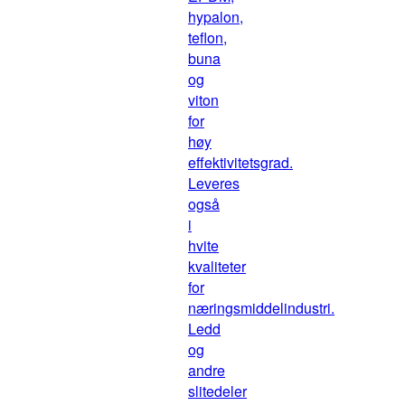
hypalon,
teflon,
buna
og
viton
for
høy
effektivitetsgrad.
Leveres
også
i
hvite
kvaliteter
for
næringsmiddelindustri.
Ledd
og
andre
slitedeler