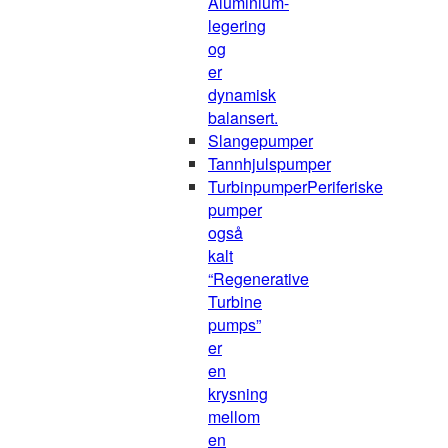
Aluminium-
legering
og
er
dynamisk
balansert.
Slangepumper
Tannhjulspumper
Turbinpumper
Periferiske
pumper
også
kalt
“Regenerative
Turbine
pumps”
er
en
krysning
mellom
en