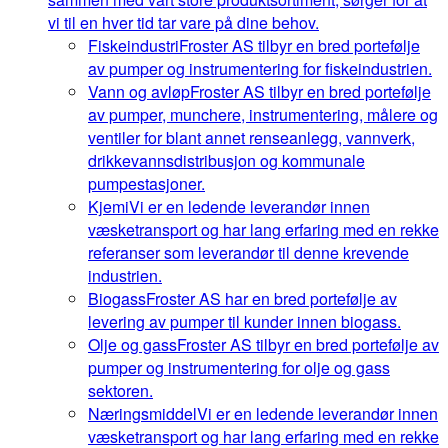
vi til en hver tid tar vare på dine behov.
Fiskeindustri
Froster AS tilbyr en bred portefølje
av pumper og instrumentering for fiskeindustrien.
Vann og avløp
Froster AS tilbyr en bred portefølje
av pumper, munchere, instrumentering, målere og
ventiler for blant annet renseanlegg, vannverk,
drikkevannsdistribusjon og kommunale
pumpestasjoner.
Kjemi
Vi er en ledende leverandør innen
væsketransport og har lang erfaring med en rekke
referanser som leverandør til denne krevende
industrien.
Biogass
Froster AS har en bred portefølje av
levering av pumper til kunder innen biogass.
Olje og gass
Froster AS tilbyr en bred portefølje av
pumper og instrumentering for olje og gass
sektoren.
Næringsmiddel
Vi er en ledende leverandør innen
væsketransport og har lang erfaring med en rekke