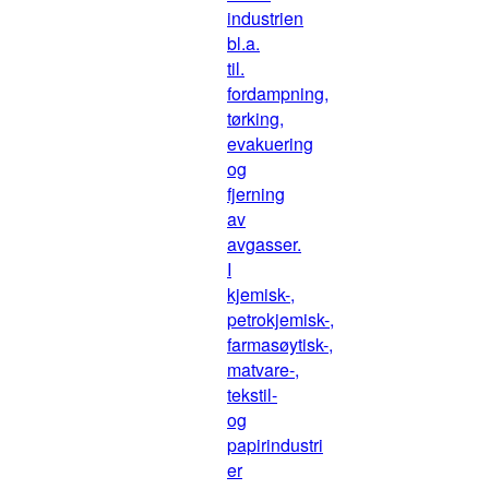
industrien
bl.a.
til.
fordampning,
tørking,
evakuering
og
fjerning
av
avgasser.
I
kjemisk-,
petrokjemisk-,
farmasøytisk-,
matvare-,
tekstil-
og
papirindustri
er