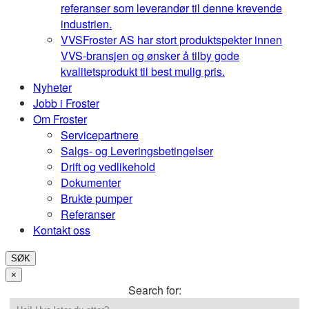
referanser som leverandør til denne krevende
industrien.
VVS
Froster AS har stort produktspekter innen
VVS-bransjen og ønsker å tilby gode
kvalitetsprodukt til best mulig pris.
Nyheter
Jobb i Froster
Om Froster
Servicepartnere
Salgs- og Leveringsbetingelser
Drift og vedlikehold
Dokumenter
Brukte pumper
Referanser
Kontakt oss
SØK
×
Search for: