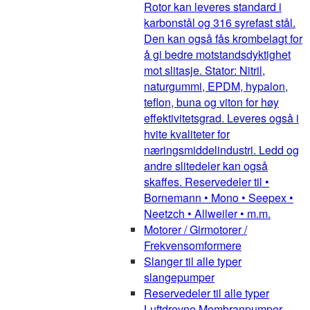
Rotor kan leveres standard i
karbonstål og 316 syrefast stål.
Den kan også fås krombelagt for
å gi bedre motstandsdyktighet
mot slitasje. Stator: Nitril,
naturgummi, EPDM, hypalon,
teflon, buna og viton for høy
effektivitetsgrad. Leveres også i
hvite kvaliteter for
næringsmiddelindustri. Ledd og
andre slitedeler kan også
skaffes. Reservedeler til •
Bornemann • Mono • Seepex •
Neetzch • Allweiler • m.m.
Motorer / Girmotorer /
Frekvensomformere
Slanger til alle typer
slangepumper
Reservedeler til alle typer
Luftdrevne Membranpumper