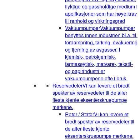
flyktige og gassholdige medium i
applikasjoner som har høye krav
til renhold og virkningsgrad
Vakuumpumper
Vakuumpumper
benyttes innen industrien bl.a. til.
fordampning, tørking, evakuering
og fjerning av avgasser. I
kjemisk-, petrokjemisk-,
farmasøytisk-, matvare-, tekstil-
og papirindustri er
vakuumpumpene ofte i bruk.
Reservedeler
Vi kan levere et bredt
spekter av reservedeler til de aller
fleste kjente eksenterskruepumpe
merkene.
Rotor / Stator
Vi kan levere et
bredt spekter av reservedeler til
de aller fleste kjente
eksenterskruepumpe merkene.