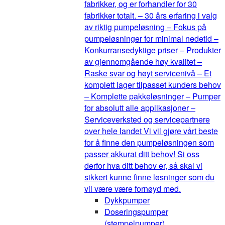
fabrikker, og er forhandler for 30
fabrikker totalt. – 30 års erfaring i valg
av riktig pumpeløsning – Fokus på
pumpeløsninger for minimal nedetid –
Konkurransedyktige priser – Produkter
av gjennomgående høy kvalitet –
Raske svar og høyt servicenivå – Et
komplett lager tilpasset kunders behov
– Komplette pakkeløsninger – Pumper
for absolutt alle applikasjoner –
Serviceverksted og servicepartnere
over hele landet Vi vil gjøre vårt beste
for å finne den pumpeløsningen som
passer akkurat ditt behov! Si oss
derfor hva ditt behov er, så skal vi
sikkert kunne finne løsninger som du
vil være være fornøyd med.
Dykkpumper
Doseringspumper
(stempelpumper)