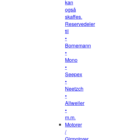
kan
også
skaffes.
Reservedeler
til
•
Bornemann
•
Mono
•
Seepex
•
Neetzch
•
Allweiler
•
m.m.
Motorer
/
Girmotorer