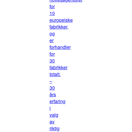
for
10
europeiske
fabrikker,
og
er
forhandler
for
30
fabrikker
totalt.
–
30
års
erfaring
i
valg
av
riktig