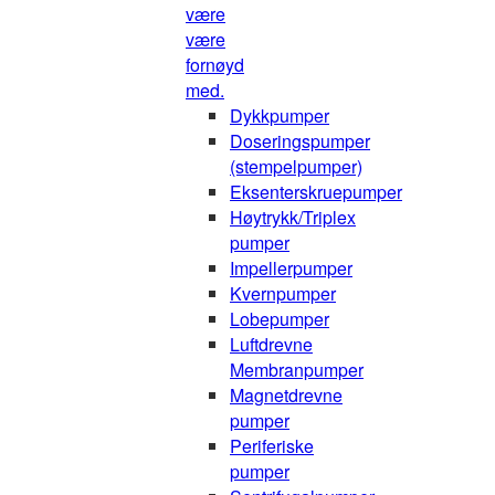
være
være
fornøyd
med.
Dykkpumper
Doseringspumper
(stempelpumper)
Eksenterskruepumper
Høytrykk/Triplex
pumper
Impellerpumper
Kvernpumper
Lobepumper
Luftdrevne
Membranpumper
Magnetdrevne
pumper
Periferiske
pumper