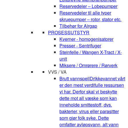
Reservedeler – Lobepumper
Reservedeler til alle typer
skruepumper – rotor, stator etc.
Tilbehør for Airgap
PROSESSUTSTYR
Kverner - homogenisatorer
Presser - Sentrifuger
Steinfelle / Wangen X-Tract / X-
unit
Miksere / Omrørere / Rørverk
VVS / VA
Brutt vannspeil
Drikkevannet vårt
er den mest verdifulle ressursen
vi har. Derfor skal vi beskytte
dette mot all væske som kan
inneholde smittestoff, dvs.
bakterier, virus eller parasitter
som gjør folk syke. Dette
omfatter avløpsvann, alt vann