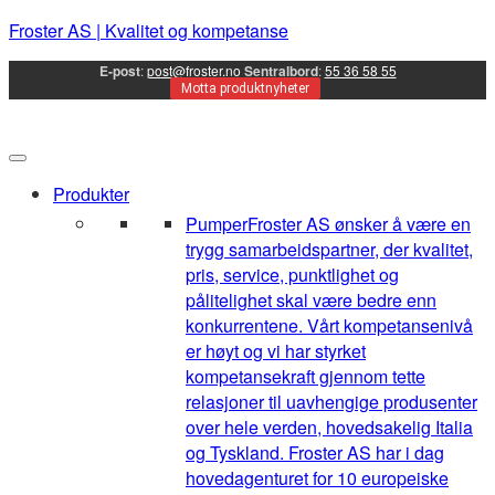
Froster AS | Kvalitet og kompetanse
E-post
:
post@froster.no
Sentralbord
:
55 36 58 55
Motta produktnyheter
Produkter
Pumper
Froster AS ønsker å være en
trygg samarbeidspartner, der kvalitet,
pris, service, punktlighet og
pålitelighet skal være bedre enn
konkurrentene. Vårt kompetansenivå
er høyt og vi har styrket
kompetansekraft gjennom tette
relasjoner til uavhengige produsenter
over hele verden, hovedsakelig Italia
og Tyskland. Froster AS har i dag
hovedagenturet for 10 europeiske