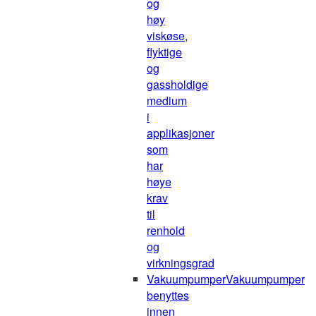
og
høy
viskøse,
flyktige
og
gassholdige
medium
i
applikasjoner
som
har
høye
krav
til
renhold
og
virkningsgrad
Vakuumpumper
Vakuumpumper
benyttes
innen