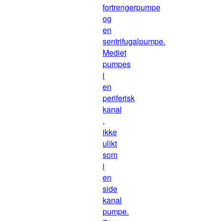
fortrengerpumpe
og
en
sentrifugalpumpe.
Mediet
pumpes
i
en
periferisk
kanal
,
ikke
ulikt
som
i
en
side
kanal
pumpe.