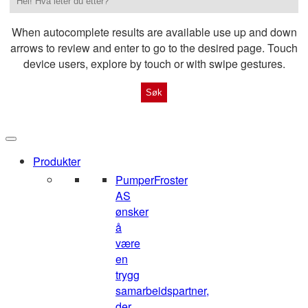
When autocomplete results are available use up and down
arrows to review and enter to go to the desired page. Touch
device users, explore by touch or with swipe gestures.
Produkter
Pumper
Froster
AS
ønsker
å
være
en
trygg
samarbeidspartner,
der