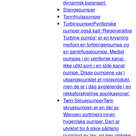
dynamisk balansert.
Slangepumper
Tannhjulspumper
Turbinpumper
Periferiske
pumper også kalt “Regenerative
Turbine pumps” er en krysning
mellom en fortrengerpumpe og
en sentrifugalpumpe. Mediet
pumpes i en periferisk kanal ,
ikke ulikt som i en side kanal
pumpe. Disse pumpene var i
utgangspunktet et nisjeprodukt,
men de er i dag avgjørende i en
rekkeforskjellige applikasjoner:
Twin Skruepumper
Twin
skruepumpen er en del av
Wangen sortiment innen
hygeniske pumper. Den er
utviklet for å sikre pålitelig
pumping av lav- og høy viskøse,