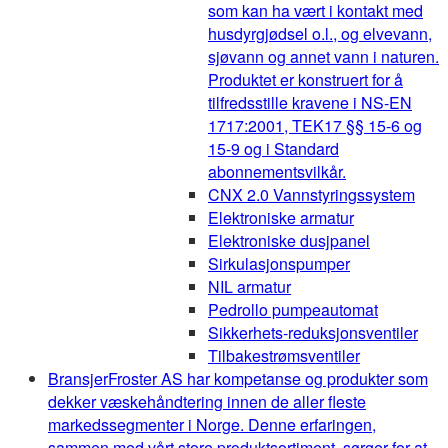
som kan ha vært i kontakt med
husdyrgjødsel o.l., og elvevann,
sjøvann og annet vann i naturen.
Produktet er konstruert for å
tilfredsstille kravene i NS-EN
1717:2001, TEK17 §§ 15-6 og
15-9 og i Standard
abonnementsvilkår.
CNX 2.0 Vannstyringssystem
Elektroniske armatur
Elektroniske dusjpanel
Sirkulasjonspumper
NIL armatur
Pedrollo pumpeautomat
Sikkerhets-reduksjonsventiler
Tilbakestrømsventiler
Bransjer
Froster AS har kompetanse og produkter som
dekker væskehåndtering innen de aller fleste
markedssegmenter i Norge. Denne erfaringen,
sammen med vårt store produktsortiment, sørger for at