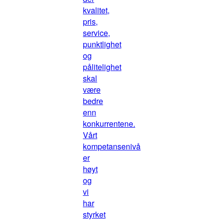
kvalitet,
pris,
service,
punktlighet
og
pålitelighet
skal
være
bedre
enn
konkurrentene.
Vårt
kompetansenivå
er
høyt
og
vi
har
styrket