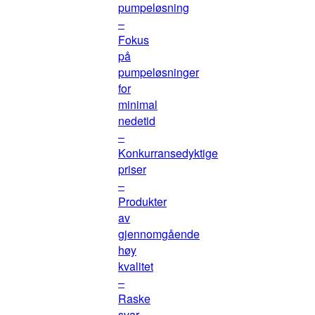
pumpeløsning
–
Fokus
på
pumpeløsninger
for
minimal
nedetid
–
Konkurransedyktige
priser
–
Produkter
av
gjennomgående
høy
kvalitet
–
Raske
svar