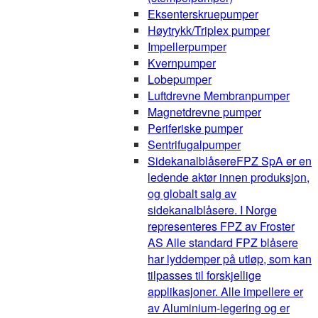
Eksenterskruepumper
Høytrykk/Triplex pumper
Impellerpumper
Kvernpumper
Lobepumper
Luftdrevne Membranpumper
Magnetdrevne pumper
Periferiske pumper
Sentrifugalpumper
Sidekanalblåsere
FPZ SpA er en
ledende aktør innen produksjon,
og globalt salg av
sidekanalblåsere. I Norge
representeres FPZ av Froster
AS Alle standard FPZ blåsere
har lyddemper på utløp, som kan
tilpasses til forskjellige
applikasjoner. Alle impellere er
av Aluminium-legering og er