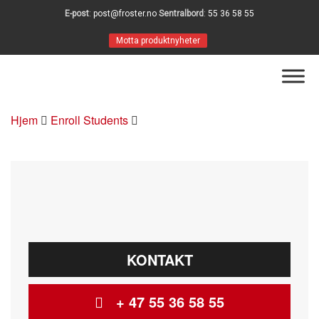
E-post
:
post@froster.no
Sentralbord
:
55 36 58 55
Motta produktnyheter
Hjem
Enroll Students
KONTAKT
+ 47 55 36 58 55