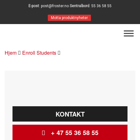
E-post
:
post@froster.no
Sentralbord
:
55 36 58 55
Motta produktnyheter
Hjem
Enroll Students
KONTAKT
+ 47 55 36 58 55