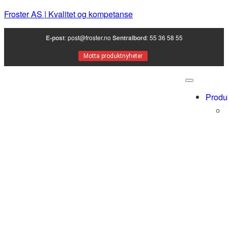
Froster AS | Kvalitet og kompetanse
E-post
:
post@froster.no
Sentralbord
:
55 36 58 55
Motta produktnyheter
Produ