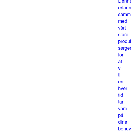
Denn
erfari
samm
med
vårt
store
produk
sørge
for
at
vi
til
en
hver
tid
tar
vare
på
dine
behov