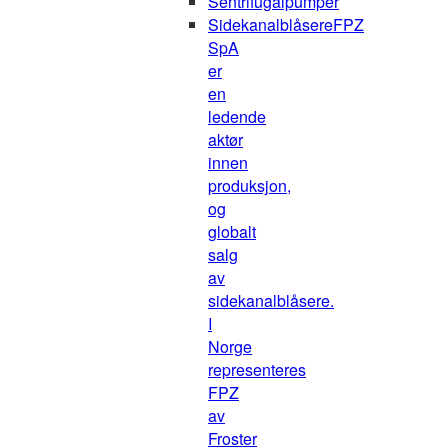
Sentrifugalpumper
Sidekanalblåsere
FPZ
SpA
er
en
ledende
aktør
innen
produksjon,
og
globalt
salg
av
sidekanalblåsere.
I
Norge
representeres
FPZ
av
Froster