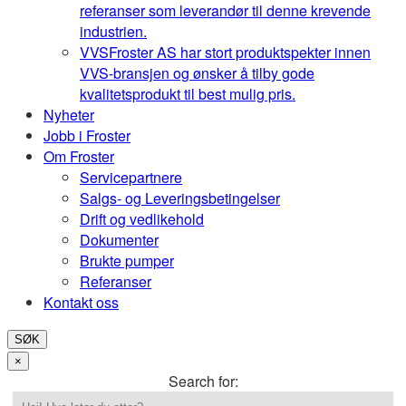
referanser som leverandør til denne krevende
industrien.
VVS
Froster AS har stort produktspekter innen
VVS-bransjen og ønsker å tilby gode
kvalitetsprodukt til best mulig pris.
Nyheter
Jobb i Froster
Om Froster
Servicepartnere
Salgs- og Leveringsbetingelser
Drift og vedlikehold
Dokumenter
Brukte pumper
Referanser
Kontakt oss
SØK
×
Search for: