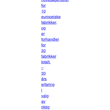
for
10
europeiske
fabrikker,
og
er
forhandler
for
30
fabrikker
totalt.
–
30
års
erfaring
i
valg
av
riktig