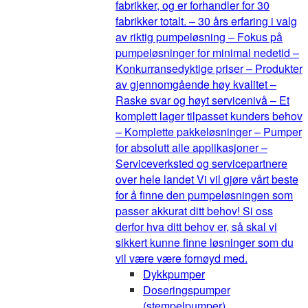
fabrikker, og er forhandler for 30
fabrikker totalt. – 30 års erfaring i valg
av riktig pumpeløsning – Fokus på
pumpeløsninger for minimal nedetid –
Konkurransedyktige priser – Produkter
av gjennomgående høy kvalitet –
Raske svar og høyt servicenivå – Et
komplett lager tilpasset kunders behov
– Komplette pakkeløsninger – Pumper
for absolutt alle applikasjoner –
Serviceverksted og servicepartnere
over hele landet Vi vil gjøre vårt beste
for å finne den pumpeløsningen som
passer akkurat ditt behov! Si oss
derfor hva ditt behov er, så skal vi
sikkert kunne finne løsninger som du
vil være være fornøyd med.
Dykkpumper
Doseringspumper
(stempelpumper)