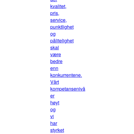
kvalitet,
pris,
service,
punktlighet
og
pålitelighet
skal
være
bedre
enn
konkurrentene.
Vårt
kompetansenivå
er
høyt
og
vi
har
styrket