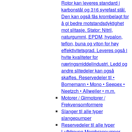
Rotor kan leveres standard i
karbonstål og 316 syrefast stål.
Den kan også fås krombelagt for
å gi bedre motstandsdyktighet
mot slitasje. Stator: Nitril,
naturgummi, EPDM, hypalon,
teflon, buna og viton for høy
effektivitetsgrad. Leveres også i
hvite kvaliteter for
næringsmiddelindustri. Ledd og
andre slitedeler kan også
skaffes. Reservedeler til •
Bornemann • Mono • Seepex •
Neetzch • Allweiler • m.m.
Motorer / Girmotorer /
Frekvensomformere
Slanger til alle typer
slangepumper
Reservedeler til alle typer
Luftdrevne Membranpumper