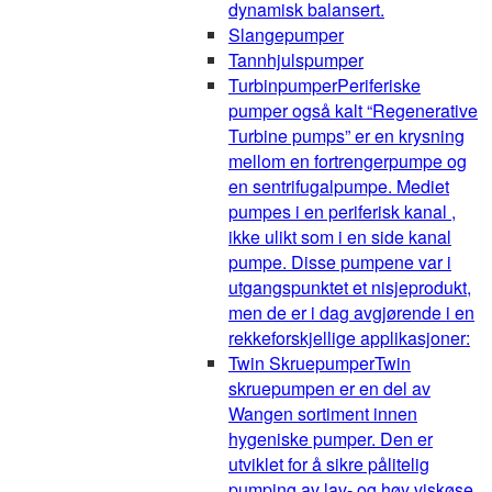
dynamisk balansert.
Slangepumper
Tannhjulspumper
Turbinpumper
Periferiske
pumper også kalt “Regenerative
Turbine pumps” er en krysning
mellom en fortrengerpumpe og
en sentrifugalpumpe. Mediet
pumpes i en periferisk kanal ,
ikke ulikt som i en side kanal
pumpe. Disse pumpene var i
utgangspunktet et nisjeprodukt,
men de er i dag avgjørende i en
rekkeforskjellige applikasjoner:
Twin Skruepumper
Twin
skruepumpen er en del av
Wangen sortiment innen
hygeniske pumper. Den er
utviklet for å sikre pålitelig
pumping av lav- og høy viskøse,