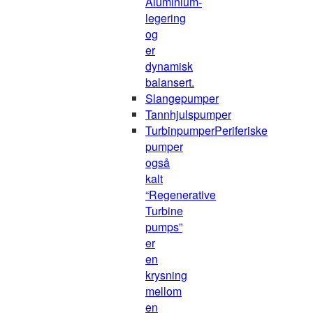
Aluminium-
legering
og
er
dynamisk
balansert.
Slangepumper
Tannhjulspumper
Turbinpumper
Periferiske
pumper
også
kalt
“Regenerative
Turbine
pumps”
er
en
krysning
mellom
en