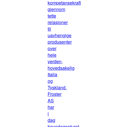
kompetansekraft
gjennom
tette
relasjoner
til
uavhengige
produsenter
over
hele
verden,
hovedsakelig
Italia
og
Tyskland.
Froster
AS
har
i
dag
hovedagenturet