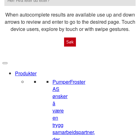
When autocomplete results are available use up and down
arrows to review and enter to go to the desired page. Touch
device users, explore by touch or with swipe gestures.
Produkter
Pumper
Froster
AS
ønsker
å
være
en
trygg
samarbeidspartner,
der