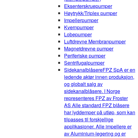
Eksenterskruepumper
Høytrykk/Triplex pumper
Impellerpumper
Kvernpumper
Lobepumper
Luftdrevne Membranpumper
Magnetdrevne pumper
Periferiske pumper
Sentrifugalpumper
Sidekanalblåsere
FPZ SpA er en
ledende aktør innen produksjon,
og globalt salg av
sidekanalblåsere. I Norge
representeres FPZ av Froster
AS Alle standard FPZ blåsere
har lyddemper på utløp, som kan
tilpasses til forskjellige
applikasjoner. Alle impellere er
av Aluminium-legering og er