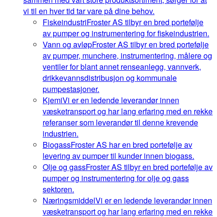
vi til en hver tid tar vare på dine behov.
Fiskeindustri
Froster AS tilbyr en bred portefølje
av pumper og instrumentering for fiskeindustrien.
Vann og avløp
Froster AS tilbyr en bred portefølje
av pumper, munchere, instrumentering, målere og
ventiler for blant annet renseanlegg, vannverk,
drikkevannsdistribusjon og kommunale
pumpestasjoner.
Kjemi
Vi er en ledende leverandør innen
væsketransport og har lang erfaring med en rekke
referanser som leverandør til denne krevende
industrien.
Biogass
Froster AS har en bred portefølje av
levering av pumper til kunder innen biogass.
Olje og gass
Froster AS tilbyr en bred portefølje av
pumper og instrumentering for olje og gass
sektoren.
Næringsmiddel
Vi er en ledende leverandør innen
væsketransport og har lang erfaring med en rekke