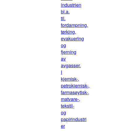
industrien
bl.a.
til.
fordampning,
tørking,
evakuering
og
fjerning
av
avgasser.
I
kjemisk-,
petrokjemisk-,
farmasøytisk-,
matvare-,
tekstil-
og
papirindustri
er