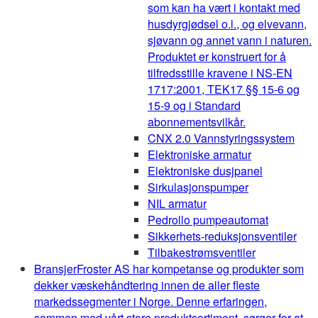
som kan ha vært i kontakt med
husdyrgjødsel o.l., og elvevann,
sjøvann og annet vann i naturen.
Produktet er konstruert for å
tilfredsstille kravene i NS-EN
1717:2001, TEK17 §§ 15-6 og
15-9 og i Standard
abonnementsvilkår.
CNX 2.0 Vannstyringssystem
Elektroniske armatur
Elektroniske dusjpanel
Sirkulasjonspumper
NIL armatur
Pedrollo pumpeautomat
Sikkerhets-reduksjonsventiler
Tilbakestrømsventiler
Bransjer
Froster AS har kompetanse og produkter som
dekker væskehåndtering innen de aller fleste
markedssegmenter i Norge. Denne erfaringen,
sammen med vårt store produktsortiment, sørger for at