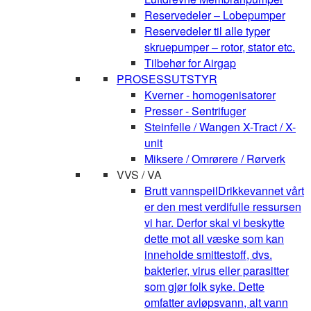
Reservedeler – Lobepumper
Reservedeler til alle typer
skruepumper – rotor, stator etc.
Tilbehør for Airgap
PROSESSUTSTYR
Kverner - homogenisatorer
Presser - Sentrifuger
Steinfelle / Wangen X-Tract / X-
unit
Miksere / Omrørere / Rørverk
VVS / VA
Brutt vannspeil
Drikkevannet vårt
er den mest verdifulle ressursen
vi har. Derfor skal vi beskytte
dette mot all væske som kan
inneholde smittestoff, dvs.
bakterier, virus eller parasitter
som gjør folk syke. Dette
omfatter avløpsvann, alt vann