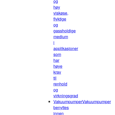
og
høy
viskøse,
flyktige
og
gassholdige
medium
i
applikasjoner
som
har
høye
krav
til
renhold
og
virkningsgrad
Vakuumpumper
Vakuumpumper
benyttes
innen