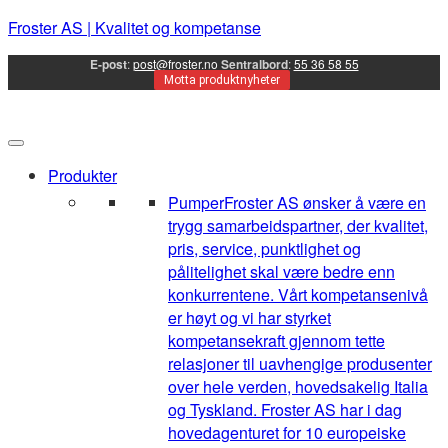
Froster AS | Kvalitet og kompetanse
E-post
:
post@froster.no
Sentralbord
:
55 36 58 55
Motta produktnyheter
Produkter
Pumper
Froster AS ønsker å være en
trygg samarbeidspartner, der kvalitet,
pris, service, punktlighet og
pålitelighet skal være bedre enn
konkurrentene. Vårt kompetansenivå
er høyt og vi har styrket
kompetansekraft gjennom tette
relasjoner til uavhengige produsenter
over hele verden, hovedsakelig Italia
og Tyskland. Froster AS har i dag
hovedagenturet for 10 europeiske