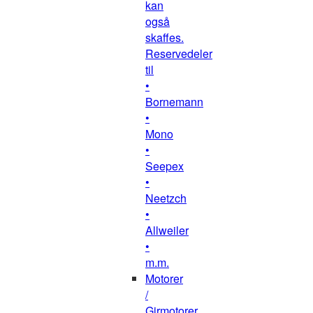
kan
også
skaffes.
Reservedeler
til
•
Bornemann
•
Mono
•
Seepex
•
Neetzch
•
Allweiler
•
m.m.
Motorer
/
Girmotorer