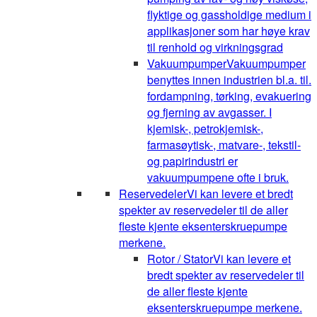
flyktige og gassholdige medium i
applikasjoner som har høye krav
til renhold og virkningsgrad
Vakuumpumper
Vakuumpumper
benyttes innen industrien bl.a. til.
fordampning, tørking, evakuering
og fjerning av avgasser. I
kjemisk-, petrokjemisk-,
farmasøytisk-, matvare-, tekstil-
og papirindustri er
vakuumpumpene ofte i bruk.
Reservedeler
Vi kan levere et bredt
spekter av reservedeler til de aller
fleste kjente eksenterskruepumpe
merkene.
Rotor / Stator
Vi kan levere et
bredt spekter av reservedeler til
de aller fleste kjente
eksenterskruepumpe merkene.