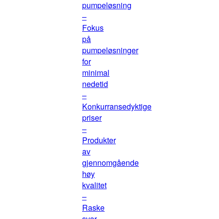
pumpeløsning
–
Fokus
på
pumpeløsninger
for
minimal
nedetid
–
Konkurransedyktige
priser
–
Produkter
av
gjennomgående
høy
kvalitet
–
Raske
svar