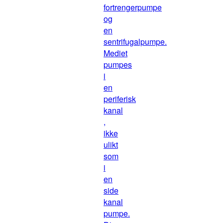
fortrengerpumpe
og
en
sentrifugalpumpe.
Mediet
pumpes
i
en
periferisk
kanal
,
ikke
ulikt
som
i
en
side
kanal
pumpe.