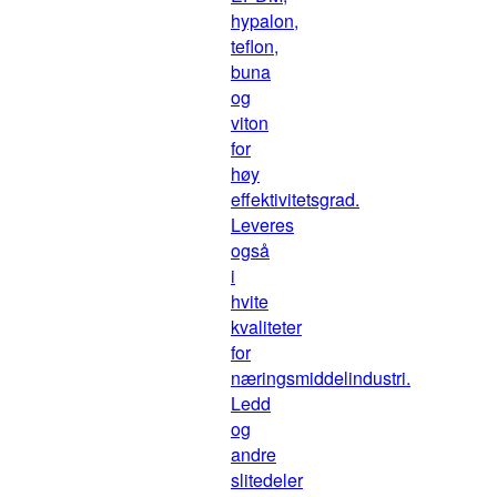
hypalon,
teflon,
buna
og
viton
for
høy
effektivitetsgrad.
Leveres
også
i
hvite
kvaliteter
for
næringsmiddelindustri.
Ledd
og
andre
slitedeler