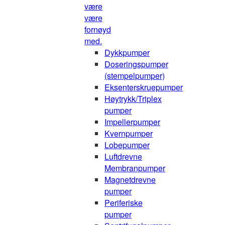
være
være
fornøyd
med.
Dykkpumper
Doseringspumper
(stempelpumper)
Eksenterskruepumper
Høytrykk/Triplex
pumper
Impellerpumper
Kvernpumper
Lobepumper
Luftdrevne
Membranpumper
Magnetdrevne
pumper
Periferiske
pumper