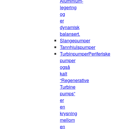
Aluminium-
legering
og
er
dynamisk
balansert.
Slangepumper
Tannhjulspumper
Turbinpumper
Periferiske
pumper
også
kalt
“Regenerative
Turbine
pumps”
er
en
krysning
mellom
en