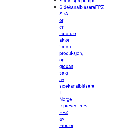
Sentrifugalpumper
Sidekanalblåsere
FPZ
SpA
er
en
ledende
aktør
innen
produksjon,
og
globalt
salg
av
sidekanalblåsere.
I
Norge
representeres
FPZ
av
Froster