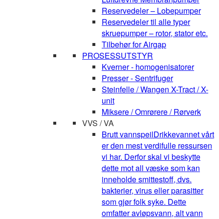
Reservedeler – Lobepumper
Reservedeler til alle typer
skruepumper – rotor, stator etc.
Tilbehør for Airgap
PROSESSUTSTYR
Kverner - homogenisatorer
Presser - Sentrifuger
Steinfelle / Wangen X-Tract / X-
unit
Miksere / Omrørere / Rørverk
VVS / VA
Brutt vannspeil
Drikkevannet vårt
er den mest verdifulle ressursen
vi har. Derfor skal vi beskytte
dette mot all væske som kan
inneholde smittestoff, dvs.
bakterier, virus eller parasitter
som gjør folk syke. Dette
omfatter avløpsvann, alt vann