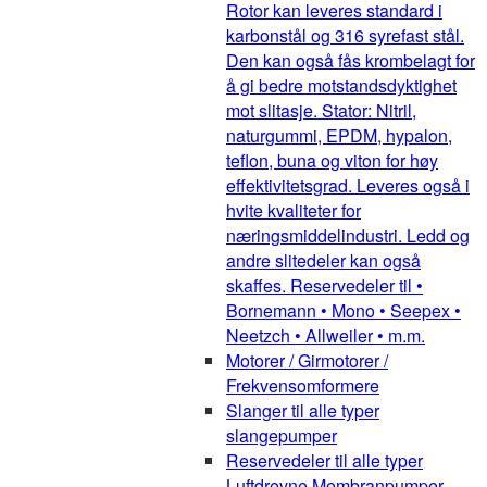
Rotor kan leveres standard i
karbonstål og 316 syrefast stål.
Den kan også fås krombelagt for
å gi bedre motstandsdyktighet
mot slitasje. Stator: Nitril,
naturgummi, EPDM, hypalon,
teflon, buna og viton for høy
effektivitetsgrad. Leveres også i
hvite kvaliteter for
næringsmiddelindustri. Ledd og
andre slitedeler kan også
skaffes. Reservedeler til •
Bornemann • Mono • Seepex •
Neetzch • Allweiler • m.m.
Motorer / Girmotorer /
Frekvensomformere
Slanger til alle typer
slangepumper
Reservedeler til alle typer
Luftdrevne Membranpumper