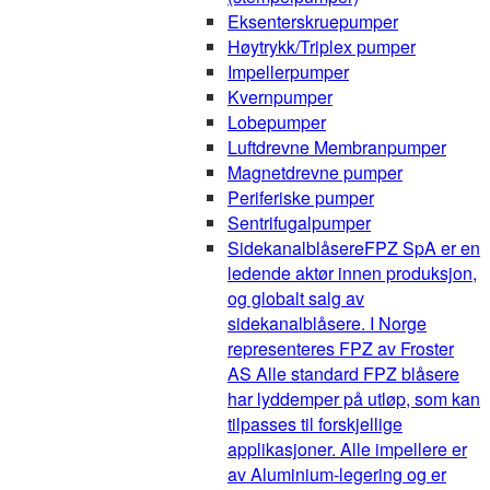
Eksenterskruepumper
Høytrykk/Triplex pumper
Impellerpumper
Kvernpumper
Lobepumper
Luftdrevne Membranpumper
Magnetdrevne pumper
Periferiske pumper
Sentrifugalpumper
Sidekanalblåsere
FPZ SpA er en
ledende aktør innen produksjon,
og globalt salg av
sidekanalblåsere. I Norge
representeres FPZ av Froster
AS Alle standard FPZ blåsere
har lyddemper på utløp, som kan
tilpasses til forskjellige
applikasjoner. Alle impellere er
av Aluminium-legering og er