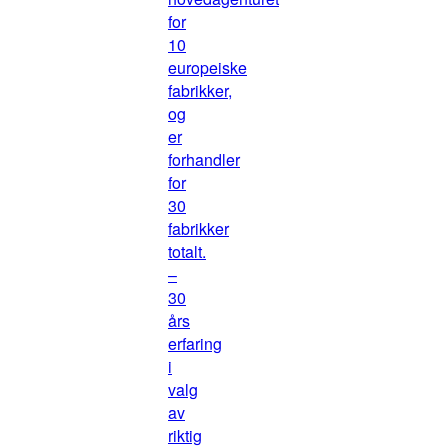
for
10
europeiske
fabrikker,
og
er
forhandler
for
30
fabrikker
totalt.
–
30
års
erfaring
i
valg
av
riktig