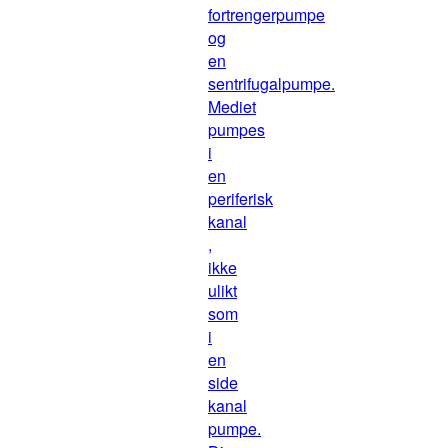
fortrengerpumpe
og
en
sentrifugalpumpe.
Mediet
pumpes
i
en
periferisk
kanal
,
ikke
ulikt
som
i
en
side
kanal
pumpe.