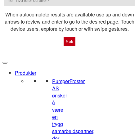
When autocomplete results are available use up and down
arrows to review and enter to go to the desired page. Touch
device users, explore by touch or with swipe gestures.
Produkter
Pumper
Froster
AS
ønsker
å
være
en
trygg
samarbeidspartner,
der