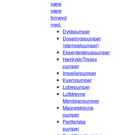
være
være
fornøyd
med.
Dykkpumper
Doseringspumper
(stempelpumper)
Eksenterskruepumper
Høytrykk/Triplex
pumper
Impellerpumper
Kvernpumper
Lobepumper
Luftdrevne
Membranpumper
Magnetdrevne
pumper
Periferiske
pumper