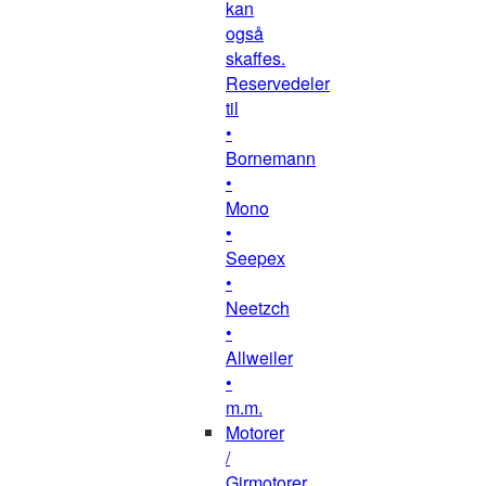
kan
også
skaffes.
Reservedeler
til
•
Bornemann
•
Mono
•
Seepex
•
Neetzch
•
Allweiler
•
m.m.
Motorer
/
Girmotorer