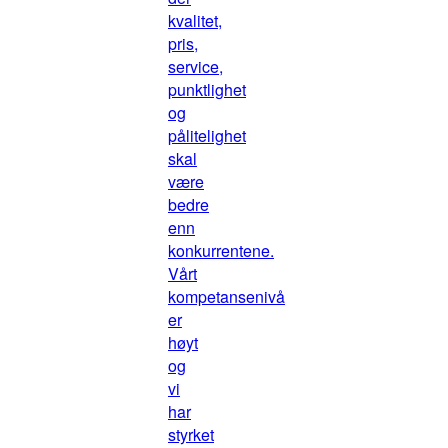
kvalitet,
pris,
service,
punktlighet
og
pålitelighet
skal
være
bedre
enn
konkurrentene.
Vårt
kompetansenivå
er
høyt
og
vi
har
styrket