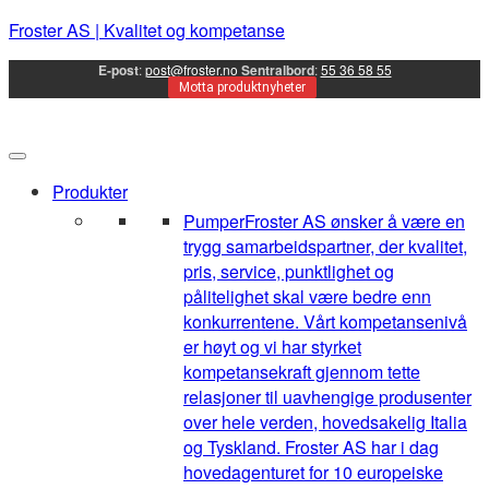
Froster AS | Kvalitet og kompetanse
E-post
:
post@froster.no
Sentralbord
:
55 36 58 55
Motta produktnyheter
Produkter
Pumper
Froster AS ønsker å være en
trygg samarbeidspartner, der kvalitet,
pris, service, punktlighet og
pålitelighet skal være bedre enn
konkurrentene. Vårt kompetansenivå
er høyt og vi har styrket
kompetansekraft gjennom tette
relasjoner til uavhengige produsenter
over hele verden, hovedsakelig Italia
og Tyskland. Froster AS har i dag
hovedagenturet for 10 europeiske