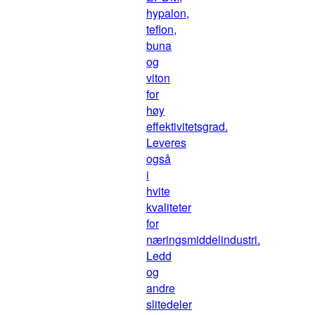
hypalon,
teflon,
buna
og
viton
for
høy
effektivitetsgrad.
Leveres
også
i
hvite
kvaliteter
for
næringsmiddelindustri.
Ledd
og
andre
slitedeler