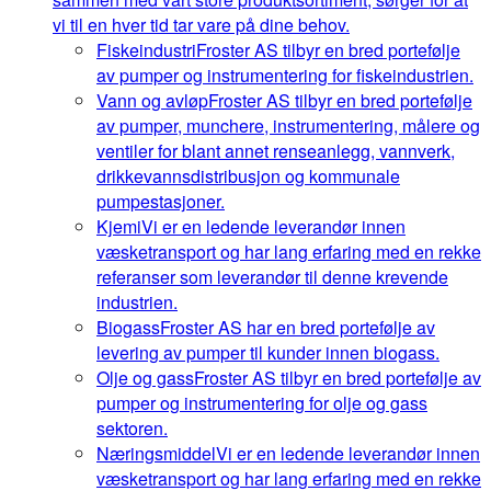
vi til en hver tid tar vare på dine behov.
Fiskeindustri
Froster AS tilbyr en bred portefølje
av pumper og instrumentering for fiskeindustrien.
Vann og avløp
Froster AS tilbyr en bred portefølje
av pumper, munchere, instrumentering, målere og
ventiler for blant annet renseanlegg, vannverk,
drikkevannsdistribusjon og kommunale
pumpestasjoner.
Kjemi
Vi er en ledende leverandør innen
væsketransport og har lang erfaring med en rekke
referanser som leverandør til denne krevende
industrien.
Biogass
Froster AS har en bred portefølje av
levering av pumper til kunder innen biogass.
Olje og gass
Froster AS tilbyr en bred portefølje av
pumper og instrumentering for olje og gass
sektoren.
Næringsmiddel
Vi er en ledende leverandør innen
væsketransport og har lang erfaring med en rekke