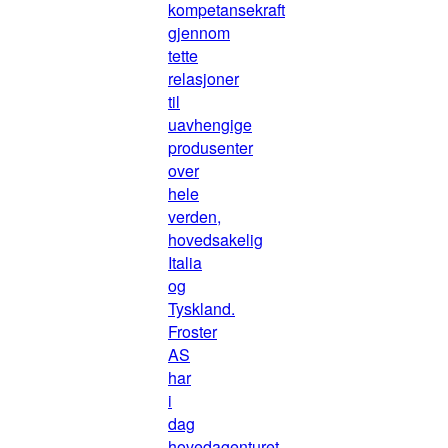
kompetansekraft
gjennom
tette
relasjoner
til
uavhengige
produsenter
over
hele
verden,
hovedsakelig
Italia
og
Tyskland.
Froster
AS
har
i
dag
hovedagenturet