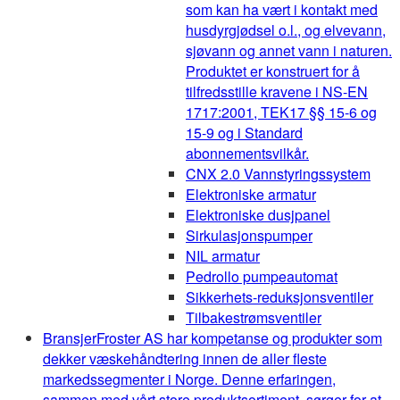
som kan ha vært i kontakt med
husdyrgjødsel o.l., og elvevann,
sjøvann og annet vann i naturen.
Produktet er konstruert for å
tilfredsstille kravene i NS-EN
1717:2001, TEK17 §§ 15-6 og
15-9 og i Standard
abonnementsvilkår.
CNX 2.0 Vannstyringssystem
Elektroniske armatur
Elektroniske dusjpanel
Sirkulasjonspumper
NIL armatur
Pedrollo pumpeautomat
Sikkerhets-reduksjonsventiler
Tilbakestrømsventiler
Bransjer
Froster AS har kompetanse og produkter som
dekker væskehåndtering innen de aller fleste
markedssegmenter i Norge. Denne erfaringen,
sammen med vårt store produktsortiment, sørger for at