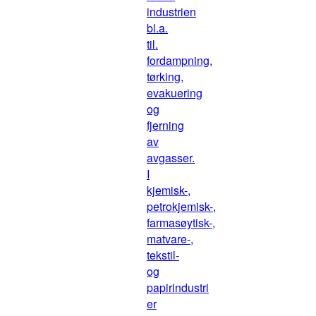
industrien
bl.a.
til.
fordampning,
tørking,
evakuering
og
fjerning
av
avgasser.
I
kjemisk-,
petrokjemisk-,
farmasøytisk-,
matvare-,
tekstil-
og
papirindustri
er