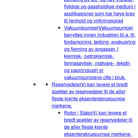
flyktige og gassholdige medium i
applikasjoner som har høye krav
til renhold og virkningsgrad
Vakuumpumper
Vakuumpumper
benyttes innen industrien bl.a. til.
fordampning, tørking, evakuering
og fjerning av avgasser. I
kjemisk-, petrokjemisk-,
farmasøytisk-, matvare-, tekstil-
og papirindustri er
vakuumpumpene ofte i bruk.
Reservedeler
Vi kan levere et bredt
spekter av reservedeler til de aller
fleste kjente eksenterskruepumpe
merkene.
Rotor / Stator
Vi kan levere et
bredt spekter av reservedeler til
de aller fleste kjente
eksenterskruepumpe merkene.