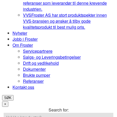
referanser som leverandør til denne krevende
industrien.
VVS
Froster AS har stort produktspekter innen
VVS-bransjen og ønsker å tilby gode
kvalitetsprodukt til best mulig pris.
Nyheter
Jobb i Froster
Om Froster
Servicepartnere
Salgs- og Leveringsbetingelser
Drift og vedlikehold
Dokumenter
Brukte pumper
Referanser
Kontakt oss
SØK
×
Search for: