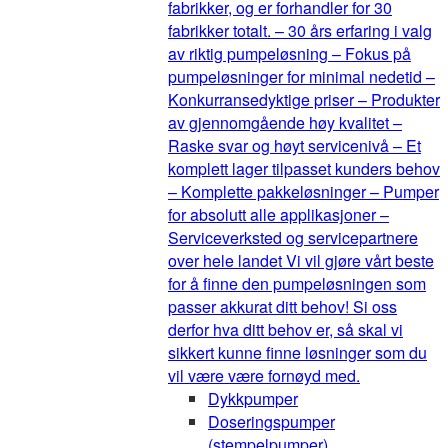
fabrikker, og er forhandler for 30
fabrikker totalt. – 30 års erfaring i valg
av riktig pumpeløsning – Fokus på
pumpeløsninger for minimal nedetid –
Konkurransedyktige priser – Produkter
av gjennomgående høy kvalitet –
Raske svar og høyt servicenivå – Et
komplett lager tilpasset kunders behov
– Komplette pakkeløsninger – Pumper
for absolutt alle applikasjoner –
Serviceverksted og servicepartnere
over hele landet Vi vil gjøre vårt beste
for å finne den pumpeløsningen som
passer akkurat ditt behov! Si oss
derfor hva ditt behov er, så skal vi
sikkert kunne finne løsninger som du
vil være være fornøyd med.
Dykkpumper
Doseringspumper
(stempelpumper)