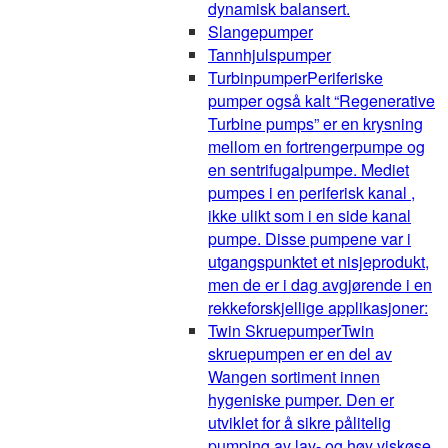
dynamisk balansert.
Slangepumper
Tannhjulspumper
Turbinpumper
Periferiske
pumper også kalt “Regenerative
Turbine pumps” er en krysning
mellom en fortrengerpumpe og
en sentrifugalpumpe. Mediet
pumpes i en periferisk kanal ,
ikke ulikt som i en side kanal
pumpe. Disse pumpene var i
utgangspunktet et nisjeprodukt,
men de er i dag avgjørende i en
rekkeforskjellige applikasjoner:
Twin Skruepumper
Twin
skruepumpen er en del av
Wangen sortiment innen
hygeniske pumper. Den er
utviklet for å sikre pålitelig
pumping av lav- og høy viskøse,