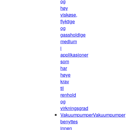
og
høy
viskøse,
flyktige
og
gassholdige
medium
i
applikasjoner
som
har
høye
krav
til
renhold
og
virkningsgrad
Vakuumpumper
Vakuumpumper
benyttes
innen