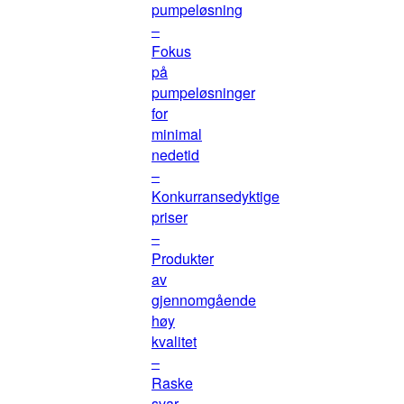
pumpeløsning
–
Fokus
på
pumpeløsninger
for
minimal
nedetid
–
Konkurransedyktige
priser
–
Produkter
av
gjennomgående
høy
kvalitet
–
Raske
svar