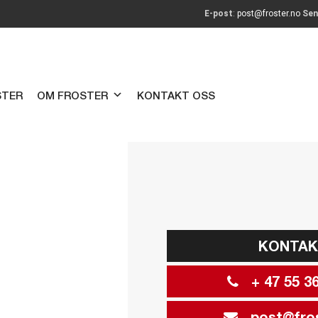
E-post
:
post@froster.no
Sen
STER
OM FROSTER
KONTAKT OSS
KONTA
+ 47 55 36
post@fros