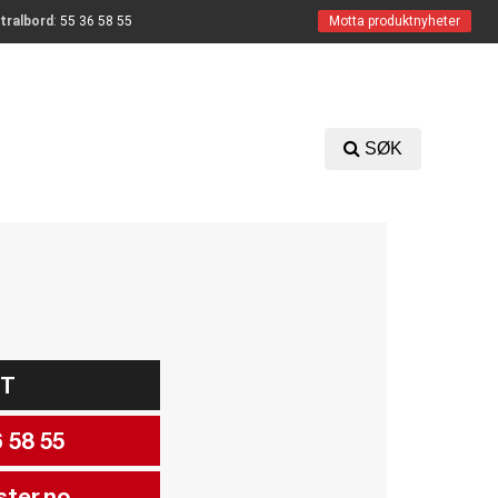
tralbord
:
55 36 58 55
Motta produktnyheter
SØK
KT
 58 55
ter.no