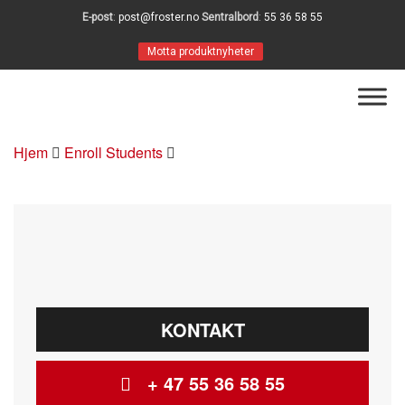
E-post
:
post@froster.no
Sentralbord
:
55 36 58 55
Motta produktnyheter
Hjem
Enroll Students
KONTAKT
+ 47 55 36 58 55