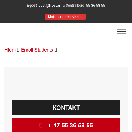
E-post
:
post@froster.no
Sentralbord
:
55 36 58 55
Motta produktnyheter
Hjem
Enroll Students
KONTAKT
+ 47 55 36 58 55