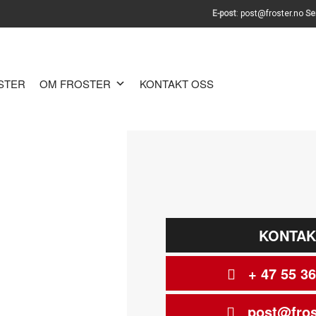
E-post
:
post@froster.no
Se
OSTER
OM FROSTER
KONTAKT OSS
KONTAK
+ 47 55 36
post@fros