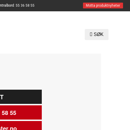
ntralbord
:
55 36 58 55
Motta produktnyheter
SØK
T
 58 55
ter.no