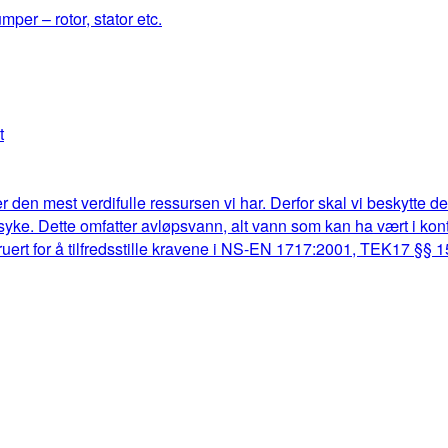
mper – rotor, stator etc.
t
r den mest verdifulle ressursen vi har. Derfor skal vi beskytte d
lk syke. Dette omfatter avløpsvann, alt vann som kan ha vært i k
truert for å tilfredsstille kravene i NS-EN 1717:2001, TEK17 §§ 