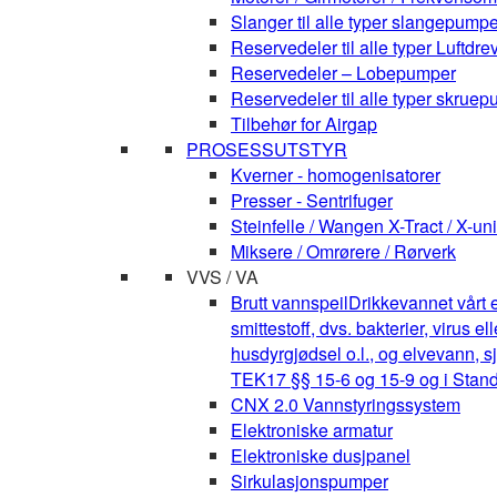
Slanger til alle typer slangepumpe
Reservedeler til alle typer Luft
Reservedeler – Lobepumper
Reservedeler til alle typer skruepu
Tilbehør for Airgap
PROSESSUTSTYR
Kverner - homogenisatorer
Presser - Sentrifuger
Steinfelle / Wangen X-Tract / X-uni
Miksere / Omrørere / Rørverk
VVS / VA
Brutt vannspeil
Drikkevannet vårt e
smittestoff, dvs. bakterier, virus 
husdyrgjødsel o.l., og elvevann, s
TEK17 §§ 15-6 og 15-9 og i Stan
CNX 2.0 Vannstyringssystem
Elektroniske armatur
Elektroniske dusjpanel
Sirkulasjonspumper