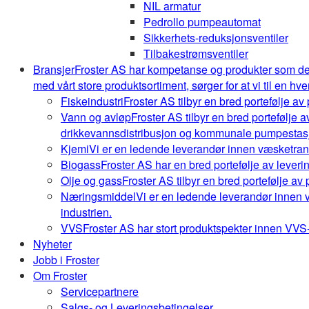
NIL armatur
Pedrollo pumpeautomat
Sikkerhets-reduksjonsventiler
Tilbakestrømsventiler
Bransjer
Froster AS har kompetanse og produkter som de
med vårt store produktsortiment, sørger for at vi til en hve
Fiskeindustri
Froster AS tilbyr en bred portefølje av
Vann og avløp
Froster AS tilbyr en bred portefølje
drikkevannsdistribusjon og kommunale pumpestasj
Kjemi
Vi er en ledende leverandør innen væsketrans
Biogass
Froster AS har en bred portefølje av leveri
Olje og gass
Froster AS tilbyr en bred portefølje av
Næringsmiddel
Vi er en ledende leverandør innen 
industrien.
VVS
Froster AS har stort produktspekter innen VVS-b
Nyheter
Jobb i Froster
Om Froster
Servicepartnere
Salgs- og Leveringsbetingelser