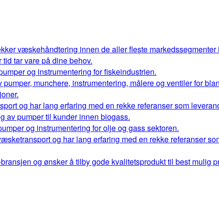
kker væskehåndtering innen de aller fleste markedssegmenter
r tid tar vare på dine behov.
 pumper og instrumentering for fiskeindustrien.
 av pumper, munchere, instrumentering, målere og ventiler for bl
oner.
port og har lang erfaring med en rekke referanser som leverand
ng av pumper til kunder innen biogass.
 pumper og instrumentering for olje og gass sektoren.
væsketransport og har lang erfaring med en rekke referanser so
ransjen og ønsker å tilby gode kvalitetsprodukt til best mulig pr