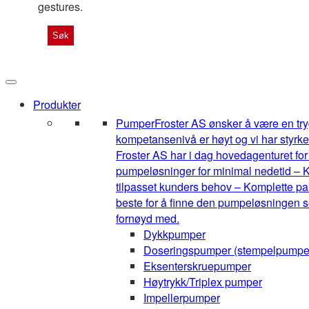
gestures.
Produkter
Pumper
Froster AS ønsker å være en tryg
kompetansenivå er høyt og vi har styrke
Froster AS har i dag hovedagenturet for 1
pumpeløsninger for minimal nedetid – K
tilpasset kunders behov – Komplette pak
beste for å finne den pumpeløsningen so
fornøyd med.
Dykkpumper
Doseringspumper (stempelpumpe
Eksenterskruepumper
Høytrykk/Triplex pumper
Impellerpumper