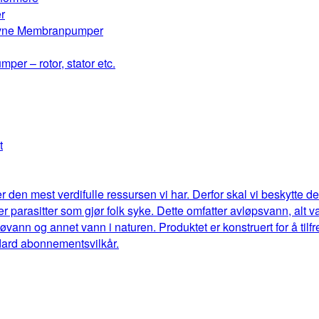
r
drevne Membranpumper
mper – rotor, stator etc.
t
r den mest verdifulle ressursen vi har. Derfor skal vi beskytte 
eller parasitter som gjør folk syke. Dette omfatter avløpsvann, al
jøvann og annet vann i naturen. Produktet er konstruert for å til
dard abonnementsvilkår.