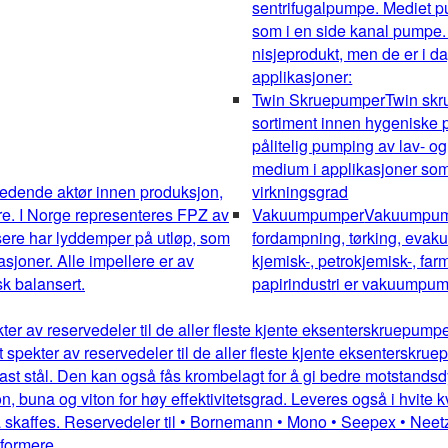
sentrifugalpumpe. Mediet pum
som i en side kanal pumpe.
nisjeprodukt, men de er i da
applikasjoner:
Twin Skruepumper
Twin sk
sortiment innen hygeniske pu
pålitelig pumping av lav- og
medium i applikasjoner som 
edende aktør innen produksjon,
virkningsgrad
re. I Norge representeres FPZ av
Vakuumpumper
Vakuumpumpe
sere har lyddemper på utløp, som
fordampning, tørking, evakue
kasjoner. Alle impellere er av
kjemisk-, petrokjemisk-, farm
k balansert.
papirindustri er vakuumpump
kter av reservedeler til de aller fleste kjente eksenterskruepum
dt spekter av reservedeler til de aller fleste kjente eksentersk
st stål. Den kan også fås krombelagt for å gi bedre motstandsdykt
 buna og viton for høy effektivitetsgrad. Leveres også i hvite kv
 skaffes. Reservedeler til • Bornemann • Mono • Seepex • Neetz
mformere