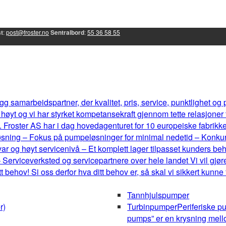
t
:
post@froster.no
Sentralbord
:
55 36 58 55
g samarbeidspartner, der kvalitet, pris, service, punktlighet og
øyt og vi har styrket kompetansekraft gjennom tette relasjoner
 Froster AS har i dag hovedagenturet for 10 europeiske fabrikker, 
eløsning – Fokus på pumpeløsninger for minimal nedetid – Konku
r og høyt servicenivå – Et komplett lager tilpasset kunders b
 Serviceverksted og servicepartnere over hele landet Vi vil gjøre
behov! Si oss derfor hva ditt behov er, så skal vi sikkert kunne
Tannhjulspumper
r)
Turbinpumper
Periferiske p
pumps” er en krysning mel