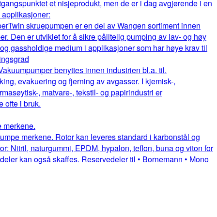
gangspunktet et nisjeprodukt, men de er i dag avgjørende i en
e applikasjoner:
per
Twin skruepumpen er en del av Wangen sortiment innen
. Den er utviklet for å sikre pålitelig pumping av lav- og høy
e og gassholdige medium i applikasjoner som har høye krav til
ningsgrad
Vakuumpumper benyttes innen industrien bl.a. til.
king, evakuering og fjerning av avgasser. I kjemisk-,
rmasøytisk-, matvare-, tekstil- og papirindustri er
fte i bruk.
pe merkene.
uepumpe merkene. Rotor kan leveres standard i karbonstål og
or: Nitril, naturgummi, EPDM, hypalon, teflon, buna og viton for
itedeler kan også skaffes. Reservedeler til • Bornemann • Mono