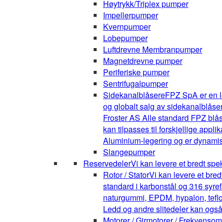
Høytrykk/Triplex pumper
Impellerpumper
Kvernpumper
Lobepumper
Luftdrevne Membranpumper
Magnetdrevne pumper
Periferiske pumper
Sentrifugalpumper
Sidekanalblåsere
FPZ SpA er en l
og globalt salg av sidekanalblåse
Froster AS Alle standard FPZ blå
kan tilpasses til forskjellige appli
Aluminium-legering og er dynamis
Slangepumper
Reservedeler
Vi kan levere et bredt spe
Rotor / Stator
Vi kan levere et bre
standard i karbonstål og 316 syrefa
naturgummi, EPDM, hypalon, teflon,
Ledd og andre slitedeler kan også
Motorer / Girmotorer / Frekvenso