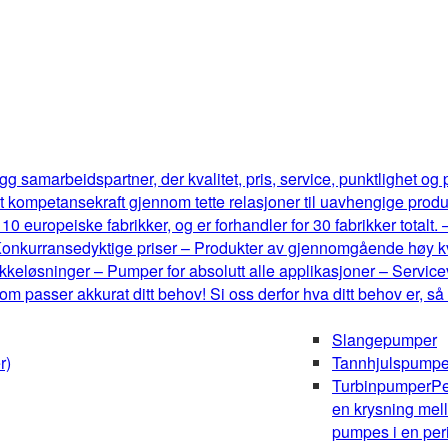
g samarbeidspartner, der kvalitet, pris, service, punktlighet og
t kompetansekraft gjennom tette relasjoner til uavhengige produ
0 europeiske fabrikker, og er forhandler for 30 fabrikker totalt.
onkurransedyktige priser – Produkter av gjennomgående høy kval
keløsninger – Pumper for absolutt alle applikasjoner – Serviceve
m passer akkurat ditt behov! Si oss derfor hva ditt behov er, så
Slangepumper
r)
Tannhjulspumpe
Turbinpumper
Pe
en krysning mel
pumpes i en peri