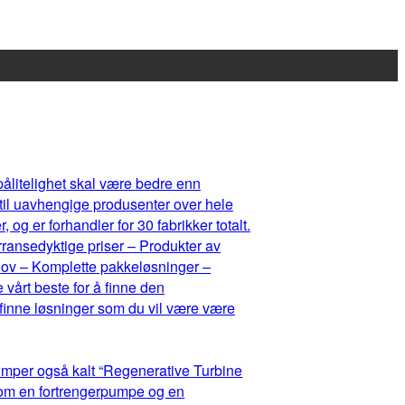
 pålitelighet skal være bedre enn
 til uavhengige produsenter over hele
og er forhandler for 30 fabrikker totalt.
rransedyktige priser – Produkter av
ehov – Komplette pakkeløsninger –
 vårt beste for å finne den
 finne løsninger som du vil være være
umper også kalt “Regenerative Turbine
lom en fortrengerpumpe og en