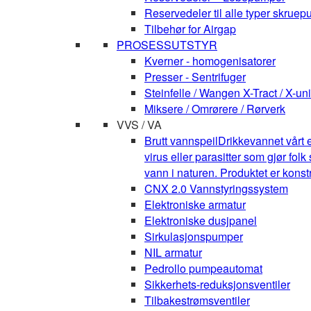
Reservedeler til alle typer skruepu
Tilbehør for Airgap
PROSESSUTSTYR
Kverner - homogenisatorer
Presser - Sentrifuger
Steinfelle / Wangen X-Tract / X-uni
Miksere / Omrørere / Rørverk
VVS / VA
Brutt vannspeil
Drikkevannet vårt e
virus eller parasitter som gjør fo
vann i naturen. Produktet er kons
CNX 2.0 Vannstyringssystem
Elektroniske armatur
Elektroniske dusjpanel
Sirkulasjonspumper
NIL armatur
Pedrollo pumpeautomat
Sikkerhets-reduksjonsventiler
Tilbakestrømsventiler