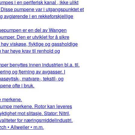
pes i en periferisk kanal , ikke ulikt
 Disse pumpene var i utgangspunktet et
g avgjørende i en rekkeforskjellige
ruepumpen er en del av Wangen
mper. Den er utviklet for å sikre
 høy viskøse, flyktige og gassholdige
har høye krav til renhold og
r benyttes innen industrien bl.a. til.
ring og fjerning av avgasser. I
asøytisk-, matvare-, tekstil- og
ene ofte i bruk.
pe merkene.
ruepumpe merkene. Rotor kan leveres
ighet mot slitasje. Stator: Nitril,
aliteter for næringsmiddelindustri.
ch • Allweiler • m.m.