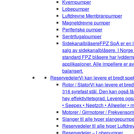
Kvernpumper
Lobepumper
Luftdrevne Membranpumper
Magnetdrevne pumper
Periferiske pumper
Sentrifugalpumper
Sidekanalblåsere
FPZ SpA er en l
salg av sidekanalblåsere. I Norge
standard FPZ blåsere har lyddemper
applikasjoner. Alle impellere er 
balansert.
Reservedeler
Vi kan levere et bredt spe
Rotor / Stator
Vi kan levere et bred
316 syrefast stål. Den kan også få
høy effektivitetsgrad. Leveres ogs
• Seepex • Neetzch • Allweiler • 
Motorer / Girmotorer / Frekvenso
Slanger til alle typer slangepumpe
Reservedeler til alle typer Luft
Reservedeler – Lobepumper