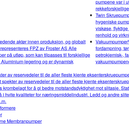
pumpene var i ut
rekkeforskjellig
Twin Skruepum
hygeniske pumper
viskøse, flyktig
renhold og virk
edende aktør innen produksjon, og globalt
Vakuumpumper
 representeres FPZ av Froster AS Alle
fordampning, tør
 på utløp, som kan tilpasses til forskjellige
petrokjemisk-, fa
av Aluminium-legering og er dynamisk
vakuumpumpene o
kter av reservedeler til de aller fleste kjente eksenterskruepum
t spekter av reservedeler til de aller fleste kjente eksenterskr
s krombelagt for å gi bedre motstandsdyktighet mot slitasje. Stat
å i hvite kvaliteter for næringsmiddelindustri. Ledd og andre sl
m.m.
mformere
r
drevne Membranpumper