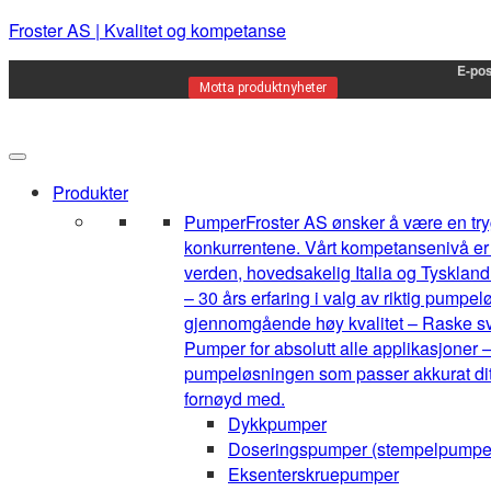
Froster AS | Kvalitet og kompetanse
E-pos
Motta produktnyheter
Produkter
Pumper
Froster AS ønsker å være en tryg
konkurrentene. Vårt kompetansenivå er h
verden, hovedsakelig Italia og Tyskland.
– 30 års erfaring i valg av riktig pump
gjennomgående høy kvalitet – Raske sva
Pumper for absolutt alle applikasjoner –
pumpeløsningen som passer akkurat ditt 
fornøyd med.
Dykkpumper
Doseringspumper (stempelpumpe
Eksenterskruepumper