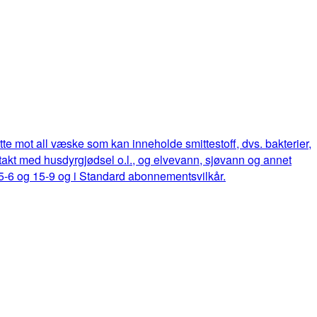
ette mot all væske som kan inneholde smittestoff, dvs. bakterier,
ontakt med husdyrgjødsel o.l., og elvevann, sjøvann og annet
15-6 og 15-9 og i Standard abonnementsvilkår.