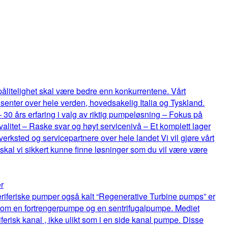
 pålitelighet skal være bedre enn konkurrentene. Vårt
senter over hele verden, hovedsakelig Italia og Tyskland.
 – 30 års erfaring i valg av riktig pumpeløsning – Fokus på
itet – Raske svar og høyt servicenivå – Et komplett lager
rksted og servicepartnere over hele landet Vi vil gjøre vårt
 skal vi sikkert kunne finne løsninger som du vil være være
r
riferiske pumper også kalt “Regenerative Turbine pumps” er
lom en fortrengerpumpe og en sentrifugalpumpe. Mediet
ferisk kanal , ikke ulikt som i en side kanal pumpe. Disse