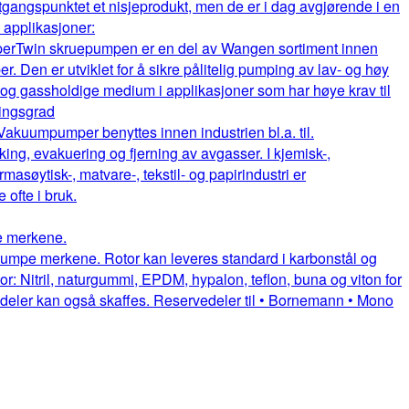
gangspunktet et nisjeprodukt, men de er i dag avgjørende i en
e applikasjoner:
per
Twin skruepumpen er en del av Wangen sortiment innen
. Den er utviklet for å sikre pålitelig pumping av lav- og høy
e og gassholdige medium i applikasjoner som har høye krav til
ningsgrad
Vakuumpumper benyttes innen industrien bl.a. til.
king, evakuering og fjerning av avgasser. I kjemisk-,
rmasøytisk-, matvare-, tekstil- og papirindustri er
fte i bruk.
pe merkene.
uepumpe merkene. Rotor kan leveres standard i karbonstål og
or: Nitril, naturgummi, EPDM, hypalon, teflon, buna og viton for
itedeler kan også skaffes. Reservedeler til • Bornemann • Mono