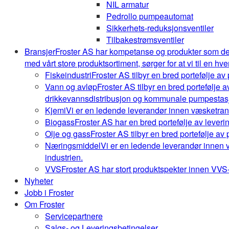
NIL armatur
Pedrollo pumpeautomat
Sikkerhets-reduksjonsventiler
Tilbakestrømsventiler
Bransjer
Froster AS har kompetanse og produkter som de
med vårt store produktsortiment, sørger for at vi til en hve
Fiskeindustri
Froster AS tilbyr en bred portefølje av
Vann og avløp
Froster AS tilbyr en bred portefølje
drikkevannsdistribusjon og kommunale pumpestasj
Kjemi
Vi er en ledende leverandør innen væsketrans
Biogass
Froster AS har en bred portefølje av leveri
Olje og gass
Froster AS tilbyr en bred portefølje av
Næringsmiddel
Vi er en ledende leverandør innen 
industrien.
VVS
Froster AS har stort produktspekter innen VVS-b
Nyheter
Jobb i Froster
Om Froster
Servicepartnere
Salgs- og Leveringsbetingelser