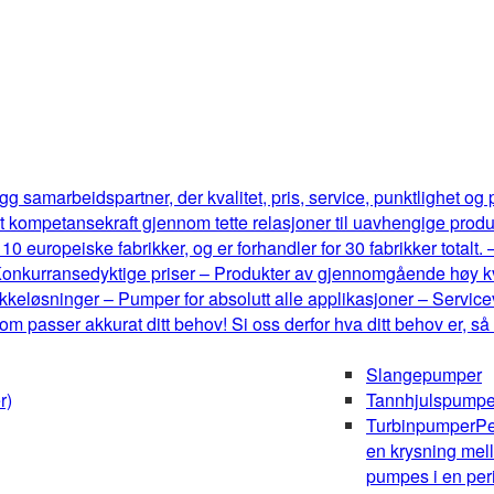
g samarbeidspartner, der kvalitet, pris, service, punktlighet og
t kompetansekraft gjennom tette relasjoner til uavhengige produ
0 europeiske fabrikker, og er forhandler for 30 fabrikker totalt.
onkurransedyktige priser – Produkter av gjennomgående høy kval
keløsninger – Pumper for absolutt alle applikasjoner – Serviceve
m passer akkurat ditt behov! Si oss derfor hva ditt behov er, så
Slangepumper
r)
Tannhjulspumpe
Turbinpumper
Pe
en krysning mel
pumpes i en peri