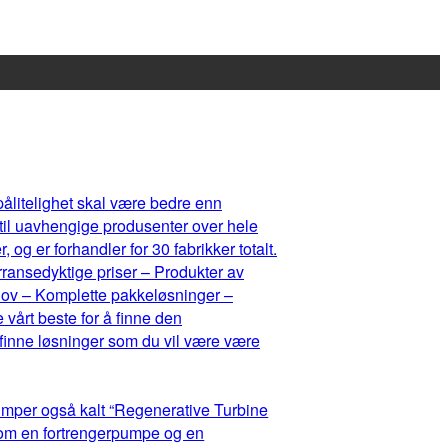
 pålitelighet skal være bedre enn
 til uavhengige produsenter over hele
og er forhandler for 30 fabrikker totalt.
rransedyktige priser – Produkter av
ehov – Komplette pakkeløsninger –
 vårt beste for å finne den
 finne løsninger som du vil være være
umper også kalt “Regenerative Turbine
lom en fortrengerpumpe og en