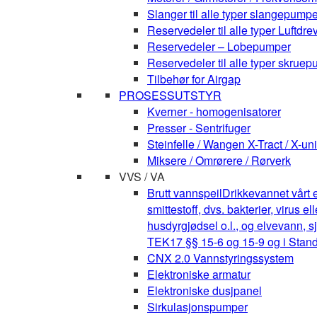
Slanger til alle typer slangepumpe
Reservedeler til alle typer Luft
Reservedeler – Lobepumper
Reservedeler til alle typer skruepu
Tilbehør for Airgap
PROSESSUTSTYR
Kverner - homogenisatorer
Presser - Sentrifuger
Steinfelle / Wangen X-Tract / X-uni
Miksere / Omrørere / Rørverk
VVS / VA
Brutt vannspeil
Drikkevannet vårt e
smittestoff, dvs. bakterier, virus 
husdyrgjødsel o.l., og elvevann, s
TEK17 §§ 15-6 og 15-9 og i Stan
CNX 2.0 Vannstyringssystem
Elektroniske armatur
Elektroniske dusjpanel
Sirkulasjonspumper