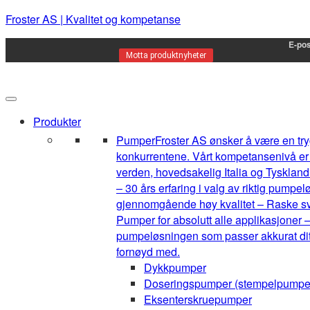
Froster AS | Kvalitet og kompetanse
E-pos
Motta produktnyheter
Produkter
Pumper
Froster AS ønsker å være en tryg
konkurrentene. Vårt kompetansenivå er h
verden, hovedsakelig Italia og Tyskland.
– 30 års erfaring i valg av riktig pump
gjennomgående høy kvalitet – Raske sva
Pumper for absolutt alle applikasjoner –
pumpeløsningen som passer akkurat ditt 
fornøyd med.
Dykkpumper
Doseringspumper (stempelpumpe
Eksenterskruepumper