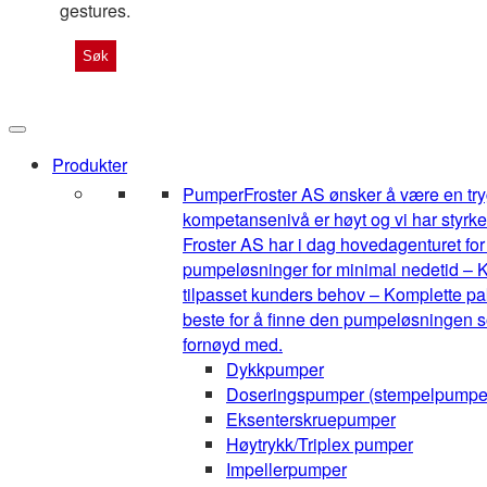
gestures.
Produkter
Pumper
Froster AS ønsker å være en tryg
kompetansenivå er høyt og vi har styrke
Froster AS har i dag hovedagenturet for 1
pumpeløsninger for minimal nedetid – K
tilpasset kunders behov – Komplette pak
beste for å finne den pumpeløsningen so
fornøyd med.
Dykkpumper
Doseringspumper (stempelpumpe
Eksenterskruepumper
Høytrykk/Triplex pumper
Impellerpumper