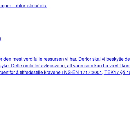
mper – rotor, stator etc.
t
r den mest verdifulle ressursen vi har. Derfor skal vi beskytte d
lk syke. Dette omfatter avløpsvann, alt vann som kan ha vært i k
truert for å tilfredsstille kravene i NS-EN 1717:2001, TEK17 §§ 