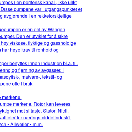
pes i en periferisk kanal , ikke ulikt
 Disse pumpene var i utgangspunktet et
g avgjørende i en rekkeforskjellige
ruepumpen er en del av Wangen
mper. Den er utviklet for å sikre
 høy viskøse, flyktige og gassholdige
har høye krav til renhold og
r benyttes innen industrien bl.a. til.
ring og fjerning av avgasser. I
asøytisk-, matvare-, tekstil- og
ene ofte i bruk.
pe merkene.
ruepumpe merkene. Rotor kan leveres
ighet mot slitasje. Stator: Nitril,
aliteter for næringsmiddelindustri.
ch • Allweiler • m.m.