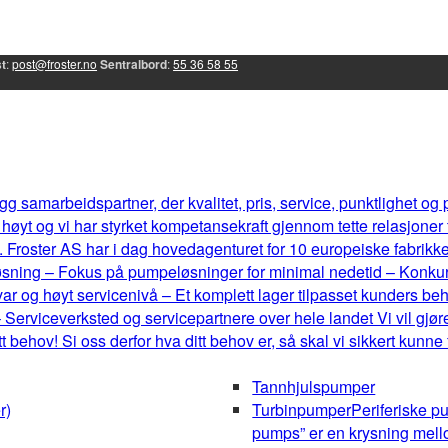
t
:
post@froster.no
Sentralbord
:
55 36 58 55
g samarbeidspartner, der kvalitet, pris, service, punktlighet og
øyt og vi har styrket kompetansekraft gjennom tette relasjoner
 Froster AS har i dag hovedagenturet for 10 europeiske fabrikker, 
eløsning – Fokus på pumpeløsninger for minimal nedetid – Konku
r og høyt servicenivå – Et komplett lager tilpasset kunders b
 Serviceverksted og servicepartnere over hele landet Vi vil gjøre
behov! Si oss derfor hva ditt behov er, så skal vi sikkert kunne
Tannhjulspumper
r)
Turbinpumper
Periferiske p
pumps” er en krysning mel