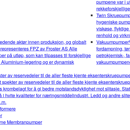
pumpene var i ut
rekkeforskjellig
Twin Skruepum
hygeniske pumper
viskøse, flyktig
renhold og virk
edende aktør innen produksjon, og globalt
Vakuumpumper
 representeres FPZ av Froster AS Alle
fordampning, tør
 på utløp, som kan tilpasses til forskjellige
petrokjemisk-, fa
av Aluminium-legering og er dynamisk
vakuumpumpene o
kter av reservedeler til de aller fleste kjente eksenterskruepum
t spekter av reservedeler til de aller fleste kjente eksenterskr
s krombelagt for å gi bedre motstandsdyktighet mot slitasje. Stat
å i hvite kvaliteter for næringsmiddelindustri. Ledd og andre sl
m.m.
mformere
r
drevne Membranpumper