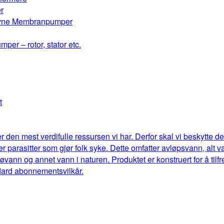
r
drevne Membranpumper
mper – rotor, stator etc.
t
r den mest verdifulle ressursen vi har. Derfor skal vi beskytte 
eller parasitter som gjør folk syke. Dette omfatter avløpsvann, al
jøvann og annet vann i naturen. Produktet er konstruert for å til
dard abonnementsvilkår.