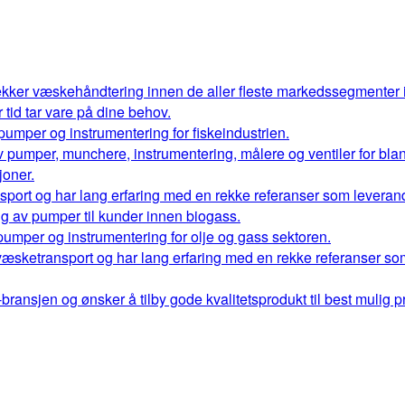
kker væskehåndtering innen de aller fleste markedssegmenter
r tid tar vare på dine behov.
 pumper og instrumentering for fiskeindustrien.
 av pumper, munchere, instrumentering, målere og ventiler for bl
oner.
port og har lang erfaring med en rekke referanser som leverand
ng av pumper til kunder innen biogass.
 pumper og instrumentering for olje og gass sektoren.
væsketransport og har lang erfaring med en rekke referanser so
ransjen og ønsker å tilby gode kvalitetsprodukt til best mulig pr