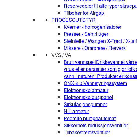
Reservedeler til alle typer skruepu
Tilbehør for Airgap
PROSESSUTSTYR
Kverner - homogenisatorer
Presser - Sentrifuger
Steinfelle / Wangen X-Tract / X-uni
Miksere / Omrørere / Rørverk
VVS / VA
Brutt vannspeil
Drikkevannet vårt e
virus eller parasitter som gjør fo
vann i naturen. Produktet er kons
CNX 2.0 Vannstyringssystem
Elektroniske armatur
Elektroniske dusjpanel
Sirkulasjonspumper
NIL armatur
Pedrollo pumpeautomat
Sikkerhets-reduksjonsventiler
Tilbakestrømsventiler