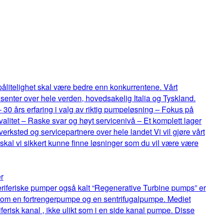
 pålitelighet skal være bedre enn konkurrentene. Vårt
senter over hele verden, hovedsakelig Italia og Tyskland.
 – 30 års erfaring i valg av riktig pumpeløsning – Fokus på
itet – Raske svar og høyt servicenivå – Et komplett lager
rksted og servicepartnere over hele landet Vi vil gjøre vårt
 skal vi sikkert kunne finne løsninger som du vil være være
r
riferiske pumper også kalt “Regenerative Turbine pumps” er
lom en fortrengerpumpe og en sentrifugalpumpe. Mediet
ferisk kanal , ikke ulikt som i en side kanal pumpe. Disse