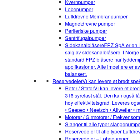
Kvernpumper
Lobepumper
Luftdrevne Membranpumper
Magnetdrevne pumper
Periferiske pumper
Sentrifugalpumper
Sidekanalblåsere
FPZ SpA er en l
salg av sidekanalblåsere. I Norge
standard FPZ blåsere har lyddemper
applikasjoner. Alle impellere er 
balansert.
Reservedeler
Vi kan levere et bredt spe
Rotor / Stator
Vi kan levere et bred
316 syrefast stål. Den kan også få
høy effektivitetsgrad. Leveres ogs
• Seepex • Neetzch • Allweiler • 
Motorer / Girmotorer / Frekvenso
Slanger til alle typer slangepumpe
Reservedeler til alle typer Luft
Reservedeler – Lobepumper