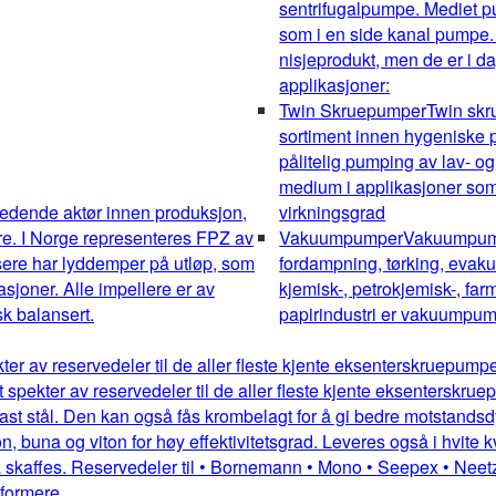
sentrifugalpumpe. Mediet pum
som i en side kanal pumpe.
nisjeprodukt, men de er i da
applikasjoner:
Twin Skruepumper
Twin sk
sortiment innen hygeniske pu
pålitelig pumping av lav- og
medium i applikasjoner som 
edende aktør innen produksjon,
virkningsgrad
re. I Norge representeres FPZ av
Vakuumpumper
Vakuumpumpe
sere har lyddemper på utløp, som
fordampning, tørking, evakue
kasjoner. Alle impellere er av
kjemisk-, petrokjemisk-, farm
k balansert.
papirindustri er vakuumpump
kter av reservedeler til de aller fleste kjente eksenterskruepum
dt spekter av reservedeler til de aller fleste kjente eksentersk
st stål. Den kan også fås krombelagt for å gi bedre motstandsdykt
 buna og viton for høy effektivitetsgrad. Leveres også i hvite kv
 skaffes. Reservedeler til • Bornemann • Mono • Seepex • Neetz
mformere