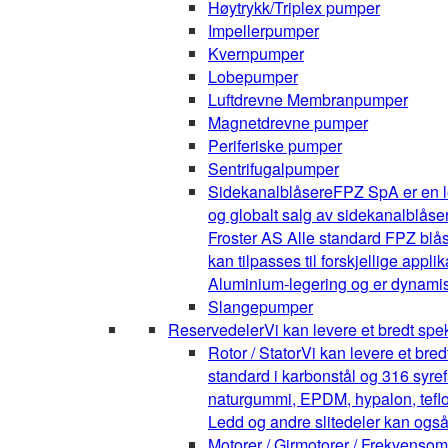
Høytrykk/Triplex pumper
Impellerpumper
Kvernpumper
Lobepumper
Luftdrevne Membranpumper
Magnetdrevne pumper
Periferiske pumper
Sentrifugalpumper
Sidekanalblåsere
FPZ SpA er en l
og globalt salg av sidekanalblåse
Froster AS Alle standard FPZ blå
kan tilpasses til forskjellige appli
Aluminium-legering og er dynamis
Slangepumper
Reservedeler
Vi kan levere et bredt spe
Rotor / Stator
Vi kan levere et bre
standard i karbonstål og 316 syrefa
naturgummi, EPDM, hypalon, teflon,
Ledd og andre slitedeler kan også
Motorer / Girmotorer / Frekvenso