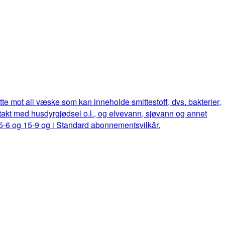
ette mot all væske som kan inneholde smittestoff, dvs. bakterier,
ontakt med husdyrgjødsel o.l., og elvevann, sjøvann og annet
15-6 og 15-9 og i Standard abonnementsvilkår.