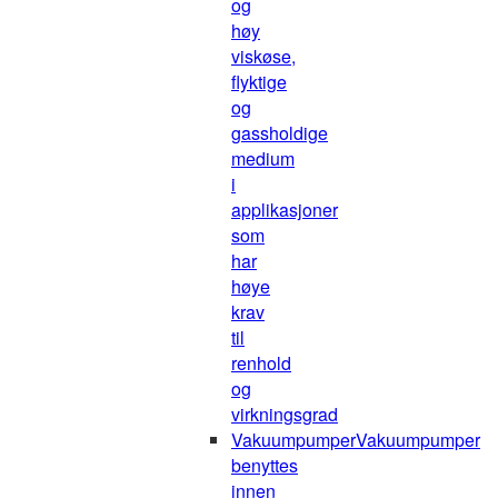
og
høy
viskøse,
flyktige
og
gassholdige
medium
i
applikasjoner
som
har
høye
krav
til
renhold
og
virkningsgrad
Vakuumpumper
Vakuumpumper
benyttes
innen