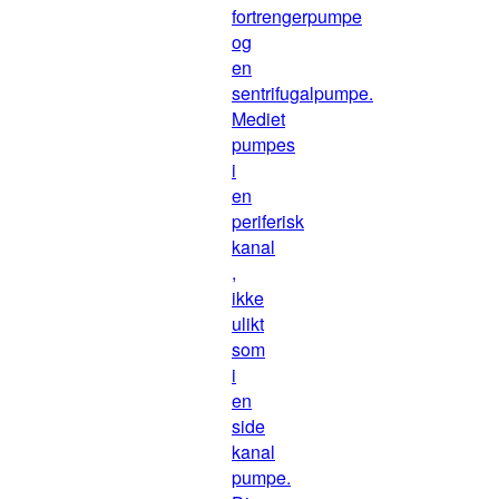
fortrengerpumpe
og
en
sentrifugalpumpe.
Mediet
pumpes
i
en
periferisk
kanal
,
ikke
ulikt
som
i
en
side
kanal
pumpe.