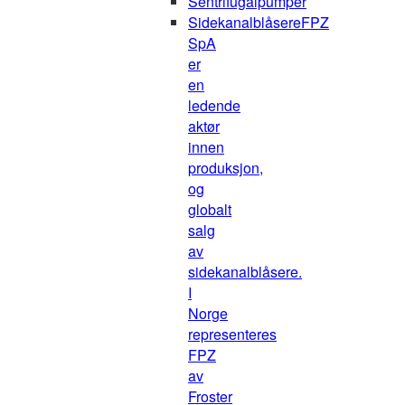
Sentrifugalpumper
Sidekanalblåsere
FPZ
SpA
er
en
ledende
aktør
innen
produksjon,
og
globalt
salg
av
sidekanalblåsere.
I
Norge
representeres
FPZ
av
Froster