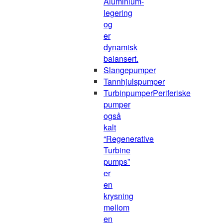
Aluminium-
legering
og
er
dynamisk
balansert.
Slangepumper
Tannhjulspumper
Turbinpumper
Periferiske
pumper
også
kalt
“Regenerative
Turbine
pumps”
er
en
krysning
mellom
en