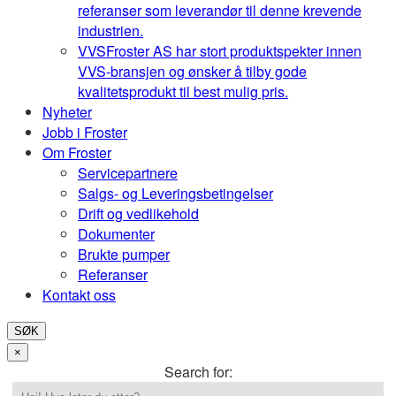
referanser som leverandør til denne krevende
industrien.
VVS
Froster AS har stort produktspekter innen
VVS-bransjen og ønsker å tilby gode
kvalitetsprodukt til best mulig pris.
Nyheter
Jobb i Froster
Om Froster
Servicepartnere
Salgs- og Leveringsbetingelser
Drift og vedlikehold
Dokumenter
Brukte pumper
Referanser
Kontakt oss
SØK
×
Search for: