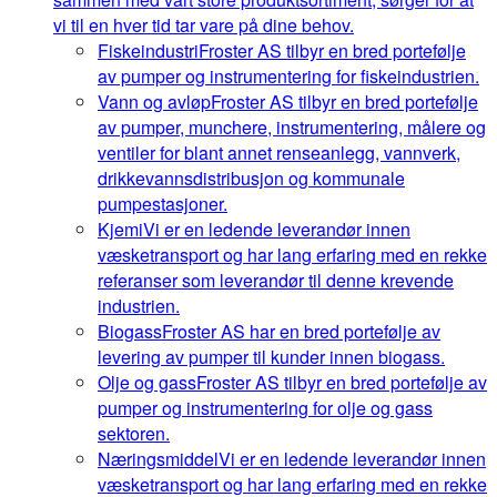
vi til en hver tid tar vare på dine behov.
Fiskeindustri
Froster AS tilbyr en bred portefølje
av pumper og instrumentering for fiskeindustrien.
Vann og avløp
Froster AS tilbyr en bred portefølje
av pumper, munchere, instrumentering, målere og
ventiler for blant annet renseanlegg, vannverk,
drikkevannsdistribusjon og kommunale
pumpestasjoner.
Kjemi
Vi er en ledende leverandør innen
væsketransport og har lang erfaring med en rekke
referanser som leverandør til denne krevende
industrien.
Biogass
Froster AS har en bred portefølje av
levering av pumper til kunder innen biogass.
Olje og gass
Froster AS tilbyr en bred portefølje av
pumper og instrumentering for olje og gass
sektoren.
Næringsmiddel
Vi er en ledende leverandør innen
væsketransport og har lang erfaring med en rekke