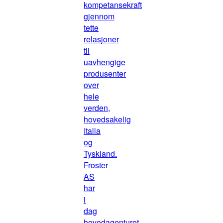
kompetansekraft
gjennom
tette
relasjoner
til
uavhengige
produsenter
over
hele
verden,
hovedsakelig
Italia
og
Tyskland.
Froster
AS
har
i
dag
hovedagenturet