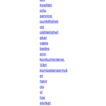
kvalitet,
pris,
service,
punktlighet
og
pålitelighet
skal
være
bedre
enn
konkurrentene.
Vårt
kompetansenivå
er
høyt
og
vi
har
styrket