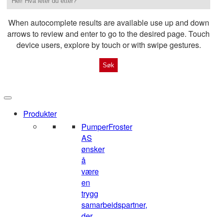
When autocomplete results are available use up and down
arrows to review and enter to go to the desired page. Touch
device users, explore by touch or with swipe gestures.
Produkter
Pumper
Froster
AS
ønsker
å
være
en
trygg
samarbeidspartner,
der