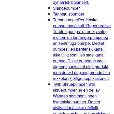
dynamisk balansert.
Slangepumper
Tannhjulspumper
Turbinpumper
Periferiske
pumper også kalt “Regenerative
Turbine pumps” er en krysning
mellom en fortrengerpumpe og
en sentrifugalpumpe. Mediet
pumpes i en periferisk kanal ,
ikke ulikt som i en side kanal
pumpe. Disse pumpene var i
utgangspunktet et nisjeprodukt,
men de er i dag avgjørende i en
rekkeforskjellige applikasjoner:
Twin Skruepumper
Twin
skruepumpen er en del av
Wangen sortiment innen
hygeniske pumper. Den er
utviklet for å sikre pålitelig
pumping av lav- og høy viskøse,