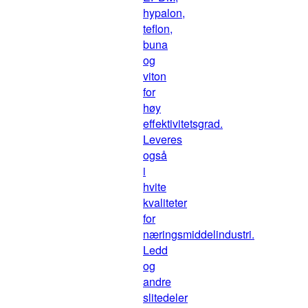
hypalon,
teflon,
buna
og
viton
for
høy
effektivitetsgrad.
Leveres
også
i
hvite
kvaliteter
for
næringsmiddelindustri.
Ledd
og
andre
slitedeler