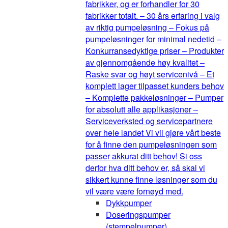
fabrikker, og er forhandler for 30
fabrikker totalt. – 30 års erfaring i valg
av riktig pumpeløsning – Fokus på
pumpeløsninger for minimal nedetid –
Konkurransedyktige priser – Produkter
av gjennomgående høy kvalitet –
Raske svar og høyt servicenivå – Et
komplett lager tilpasset kunders behov
– Komplette pakkeløsninger – Pumper
for absolutt alle applikasjoner –
Serviceverksted og servicepartnere
over hele landet Vi vil gjøre vårt beste
for å finne den pumpeløsningen som
passer akkurat ditt behov! Si oss
derfor hva ditt behov er, så skal vi
sikkert kunne finne løsninger som du
vil være være fornøyd med.
Dykkpumper
Doseringspumper
(stempelpumper)