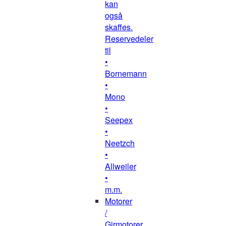
kan
også
skaffes.
Reservedeler
til
•
Bornemann
•
Mono
•
Seepex
•
Neetzch
•
Allweiler
•
m.m.
Motorer
/
Girmotorer