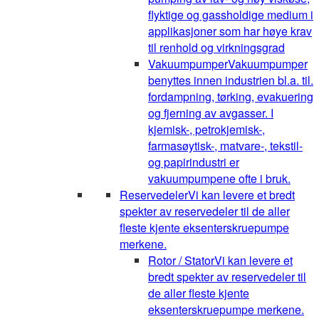
flyktige og gassholdige medium i
applikasjoner som har høye krav
til renhold og virkningsgrad
Vakuumpumper
Vakuumpumper
benyttes innen industrien bl.a. til.
fordampning, tørking, evakuering
og fjerning av avgasser. I
kjemisk-, petrokjemisk-,
farmasøytisk-, matvare-, tekstil-
og papirindustri er
vakuumpumpene ofte i bruk.
Reservedeler
Vi kan levere et bredt
spekter av reservedeler til de aller
fleste kjente eksenterskruepumpe
merkene.
Rotor / Stator
Vi kan levere et
bredt spekter av reservedeler til
de aller fleste kjente
eksenterskruepumpe merkene.