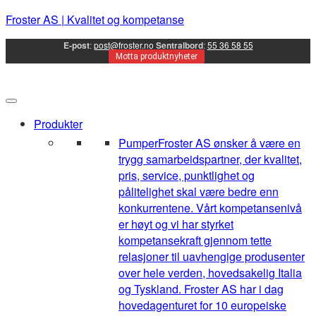
Froster AS | Kvalitet og kompetanse
E-post
:
post@froster.no
Sentralbord
:
55 36 58 55
Motta produktnyheter
Produkter
Pumper
Froster AS ønsker å være en
trygg samarbeidspartner, der kvalitet,
pris, service, punktlighet og
pålitelighet skal være bedre enn
konkurrentene. Vårt kompetansenivå
er høyt og vi har styrket
kompetansekraft gjennom tette
relasjoner til uavhengige produsenter
over hele verden, hovedsakelig Italia
og Tyskland. Froster AS har i dag
hovedagenturet for 10 europeiske