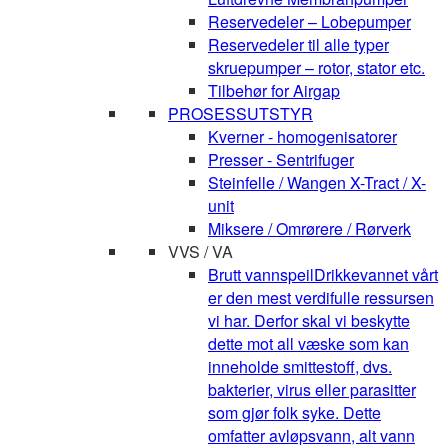
Reservedeler – Lobepumper
Reservedeler til alle typer
skruepumper – rotor, stator etc.
Tilbehør for Airgap
PROSESSUTSTYR
Kverner - homogenisatorer
Presser - Sentrifuger
Steinfelle / Wangen X-Tract / X-
unit
Miksere / Omrørere / Rørverk
VVS / VA
Brutt vannspeil
Drikkevannet vårt
er den mest verdifulle ressursen
vi har. Derfor skal vi beskytte
dette mot all væske som kan
inneholde smittestoff, dvs.
bakterier, virus eller parasitter
som gjør folk syke. Dette
omfatter avløpsvann, alt vann