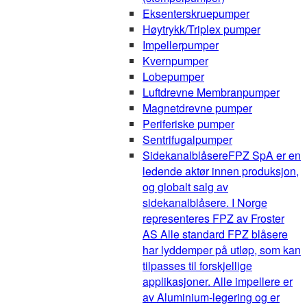
Eksenterskruepumper
Høytrykk/Triplex pumper
Impellerpumper
Kvernpumper
Lobepumper
Luftdrevne Membranpumper
Magnetdrevne pumper
Periferiske pumper
Sentrifugalpumper
Sidekanalblåsere
FPZ SpA er en
ledende aktør innen produksjon,
og globalt salg av
sidekanalblåsere. I Norge
representeres FPZ av Froster
AS Alle standard FPZ blåsere
har lyddemper på utløp, som kan
tilpasses til forskjellige
applikasjoner. Alle impellere er
av Aluminium-legering og er