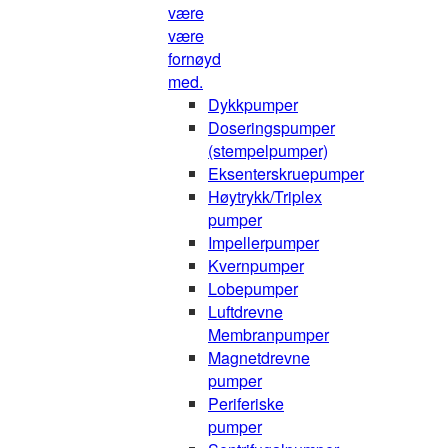
være
være
fornøyd
med.
Dykkpumper
Doseringspumper
(stempelpumper)
Eksenterskruepumper
Høytrykk/Triplex
pumper
Impellerpumper
Kvernpumper
Lobepumper
Luftdrevne
Membranpumper
Magnetdrevne
pumper
Periferiske
pumper