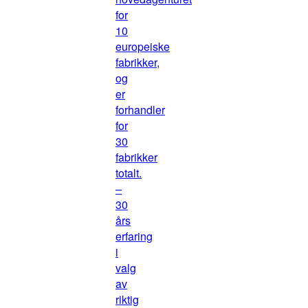
for
10
europeiske
fabrikker,
og
er
forhandler
for
30
fabrikker
totalt.
–
30
års
erfaring
i
valg
av
riktig