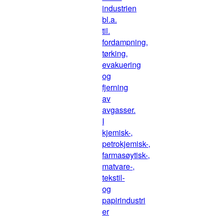
industrien
bl.a.
til.
fordampning,
tørking,
evakuering
og
fjerning
av
avgasser.
I
kjemisk-,
petrokjemisk-,
farmasøytisk-,
matvare-,
tekstil-
og
papirindustri
er