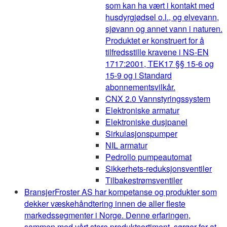
som kan ha vært i kontakt med
husdyrgjødsel o.l., og elvevann,
sjøvann og annet vann i naturen.
Produktet er konstruert for å
tilfredsstille kravene i NS-EN
1717:2001, TEK17 §§ 15-6 og
15-9 og i Standard
abonnementsvilkår.
CNX 2.0 Vannstyringssystem
Elektroniske armatur
Elektroniske dusjpanel
Sirkulasjonspumper
NIL armatur
Pedrollo pumpeautomat
Sikkerhets-reduksjonsventiler
Tilbakestrømsventiler
Bransjer
Froster AS har kompetanse og produkter som
dekker væskehåndtering innen de aller fleste
markedssegmenter i Norge. Denne erfaringen,
sammen med vårt store produktsortiment, sørger for at