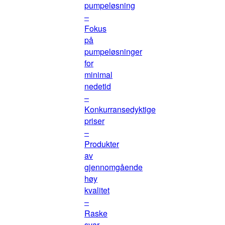
pumpeløsning
–
Fokus
på
pumpeløsninger
for
minimal
nedetid
–
Konkurransedyktige
priser
–
Produkter
av
gjennomgående
høy
kvalitet
–
Raske
svar