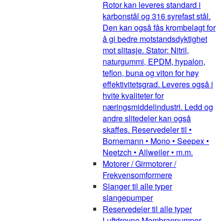
Rotor kan leveres standard i
karbonstål og 316 syrefast stål.
Den kan også fås krombelagt for
å gi bedre motstandsdyktighet
mot slitasje. Stator: Nitril,
naturgummi, EPDM, hypalon,
teflon, buna og viton for høy
effektivitetsgrad. Leveres også i
hvite kvaliteter for
næringsmiddelindustri. Ledd og
andre slitedeler kan også
skaffes. Reservedeler til •
Bornemann • Mono • Seepex •
Neetzch • Allweiler • m.m.
Motorer / Girmotorer /
Frekvensomformere
Slanger til alle typer
slangepumper
Reservedeler til alle typer
Luftdrevne Membranpumper