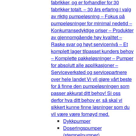
fabrikker, og er forhandler for 30
fabrikker totalt. – 30 års erfaring i valg
av riktig pumpeløsning – Fokus på
pumpeløsninger for minimal nedetid –
Konkurransedyktige priser – Produkter
av gjennomgående høy kvalitet –
Raske svar og høyt servicenivå – Et
komplett lager tilpasset kunders behov
– Komplette pakkeløsninger – Pumper
for absolutt alle applikasjoner –
Serviceverksted og servicepartnere
over hele landet Vi vil gjøre vårt beste
for å finne den pumpeløsningen som
passer akkurat ditt behov! Si oss
derfor hva ditt behov er, så skal vi
sikkert kunne finne løsninger som du
vil være være fornøyd med.
Dykkpumper
Doseringspumper
(stempelpumper)