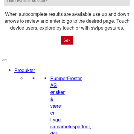
When autocomplete results are available use up and down
arrows to review and enter to go to the desired page. Touch
device users, explore by touch or with swipe gestures.
Produkter
Pumper
Froster
AS
ønsker
å
være
en
trygg
samarbeidspartner,
der