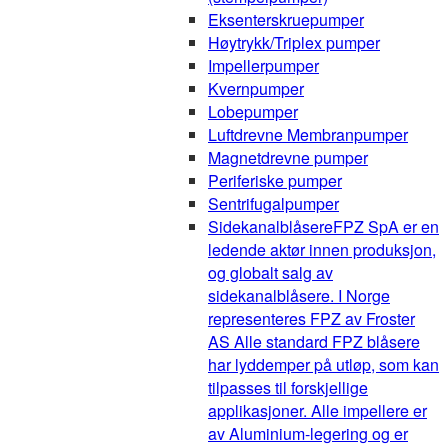
Eksenterskruepumper
Høytrykk/Triplex pumper
Impellerpumper
Kvernpumper
Lobepumper
Luftdrevne Membranpumper
Magnetdrevne pumper
Periferiske pumper
Sentrifugalpumper
Sidekanalblåsere
FPZ SpA er en
ledende aktør innen produksjon,
og globalt salg av
sidekanalblåsere. I Norge
representeres FPZ av Froster
AS Alle standard FPZ blåsere
har lyddemper på utløp, som kan
tilpasses til forskjellige
applikasjoner. Alle impellere er
av Aluminium-legering og er