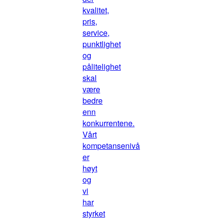
kvalitet,
pris,
service,
punktlighet
og
pålitelighet
skal
være
bedre
enn
konkurrentene.
Vårt
kompetansenivå
er
høyt
og
vi
har
styrket