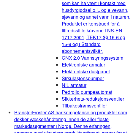
som kan ha vært i kontakt med
husdyrgjødsel o.l., og elvevann,
sjøvann og annet vann i naturen.
Produktet er konstruert for å
tilfredsstille kravene i NS-EN
1717:2001, TEK17 §§ 15-6 og
15-9 og i Standard
abonnementsvilkår.
CNX 2.0 Vannstyringssystem
Elektroniske armatur
Elektroniske dusjpanel
Sirkulasjonspumper
NIL armatur
Pedrollo pumpeautomat
Sikkerhets-reduksjonsventiler
Tilbakestrømsventiler
Bransjer
Froster AS har kompetanse og produkter som
dekker væskehåndtering innen de aller fleste
markedssegmenter i Norge. Denne erfaringen,
sammen med vårt store produktsortiment, sørger for at