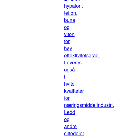
hypalon,
teflon,
buna
og
viton
for
høy
effektivitetsgrad.
Leveres
også
i
hvite
kvaliteter
for
næringsmiddelindustri.
Ledd
og
andre
slitedeler