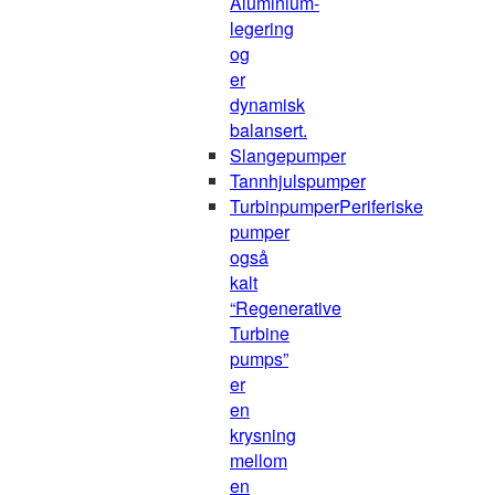
Aluminium-
legering
og
er
dynamisk
balansert.
Slangepumper
Tannhjulspumper
Turbinpumper
Periferiske
pumper
også
kalt
“Regenerative
Turbine
pumps”
er
en
krysning
mellom
en