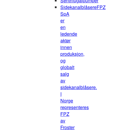
Sentrifugalpumper
Sidekanalblåsere
FPZ
SpA
er
en
ledende
aktør
innen
produksjon,
og
globalt
salg
av
sidekanalblåsere.
I
Norge
representeres
FPZ
av
Froster