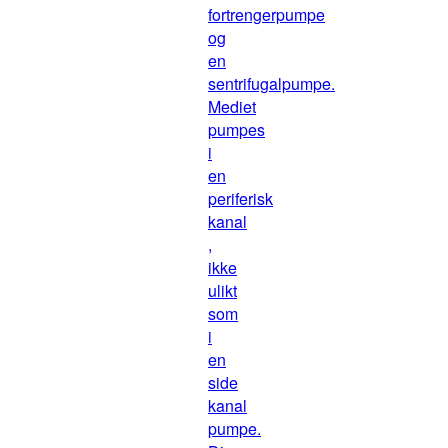
fortrengerpumpe
og
en
sentrifugalpumpe.
Mediet
pumpes
i
en
periferisk
kanal
,
ikke
ulikt
som
i
en
side
kanal
pumpe.