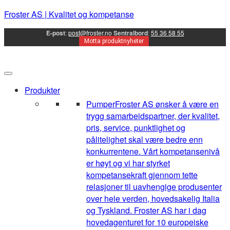
Froster AS | Kvalitet og kompetanse
E-post
:
post@froster.no
Sentralbord
:
55 36 58 55
Motta produktnyheter
Produkter
Pumper
Froster AS ønsker å være en
trygg samarbeidspartner, der kvalitet,
pris, service, punktlighet og
pålitelighet skal være bedre enn
konkurrentene. Vårt kompetansenivå
er høyt og vi har styrket
kompetansekraft gjennom tette
relasjoner til uavhengige produsenter
over hele verden, hovedsakelig Italia
og Tyskland. Froster AS har i dag
hovedagenturet for 10 europeiske