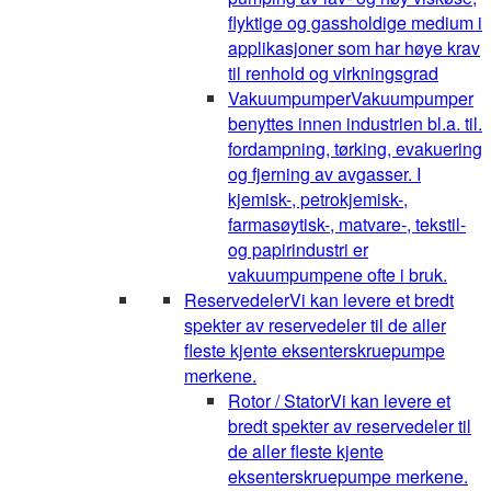
flyktige og gassholdige medium i
applikasjoner som har høye krav
til renhold og virkningsgrad
Vakuumpumper
Vakuumpumper
benyttes innen industrien bl.a. til.
fordampning, tørking, evakuering
og fjerning av avgasser. I
kjemisk-, petrokjemisk-,
farmasøytisk-, matvare-, tekstil-
og papirindustri er
vakuumpumpene ofte i bruk.
Reservedeler
Vi kan levere et bredt
spekter av reservedeler til de aller
fleste kjente eksenterskruepumpe
merkene.
Rotor / Stator
Vi kan levere et
bredt spekter av reservedeler til
de aller fleste kjente
eksenterskruepumpe merkene.