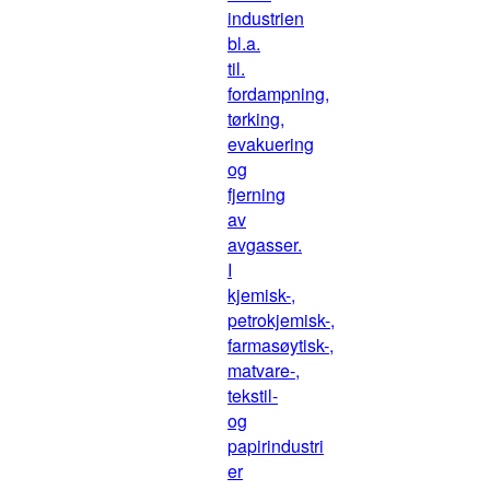
industrien
bl.a.
til.
fordampning,
tørking,
evakuering
og
fjerning
av
avgasser.
I
kjemisk-,
petrokjemisk-,
farmasøytisk-,
matvare-,
tekstil-
og
papirindustri
er