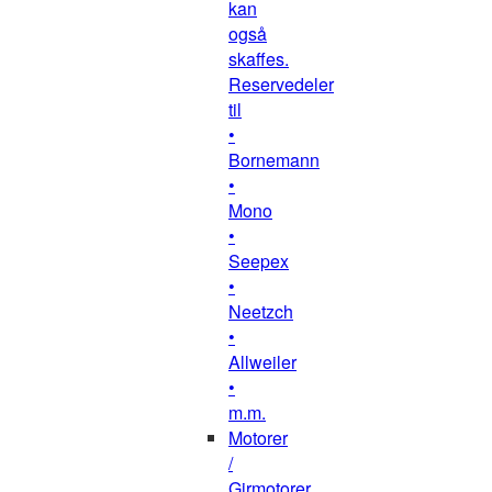
kan
også
skaffes.
Reservedeler
til
•
Bornemann
•
Mono
•
Seepex
•
Neetzch
•
Allweiler
•
m.m.
Motorer
/
Girmotorer