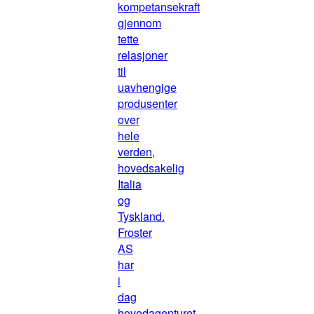
kompetansekraft
gjennom
tette
relasjoner
til
uavhengige
produsenter
over
hele
verden,
hovedsakelig
Italia
og
Tyskland.
Froster
AS
har
i
dag
hovedagenturet