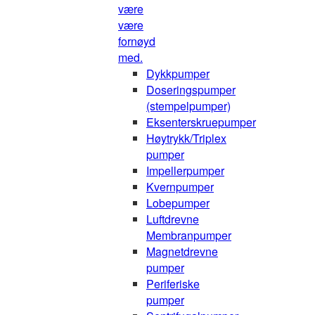
være
være
fornøyd
med.
Dykkpumper
Doseringspumper
(stempelpumper)
Eksenterskruepumper
Høytrykk/Triplex
pumper
Impellerpumper
Kvernpumper
Lobepumper
Luftdrevne
Membranpumper
Magnetdrevne
pumper
Periferiske
pumper