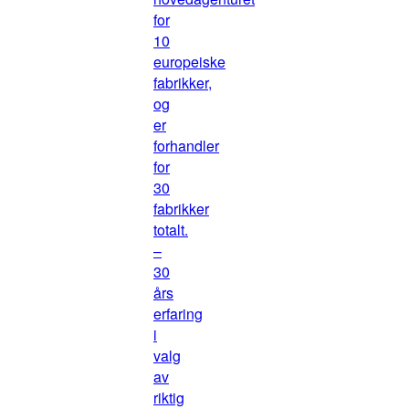
for
10
europeiske
fabrikker,
og
er
forhandler
for
30
fabrikker
totalt.
–
30
års
erfaring
i
valg
av
riktig