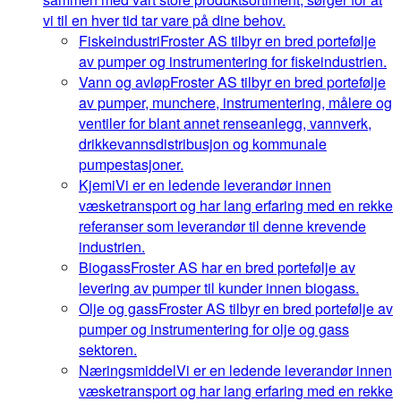
vi til en hver tid tar vare på dine behov.
Fiskeindustri
Froster AS tilbyr en bred portefølje
av pumper og instrumentering for fiskeindustrien.
Vann og avløp
Froster AS tilbyr en bred portefølje
av pumper, munchere, instrumentering, målere og
ventiler for blant annet renseanlegg, vannverk,
drikkevannsdistribusjon og kommunale
pumpestasjoner.
Kjemi
Vi er en ledende leverandør innen
væsketransport og har lang erfaring med en rekke
referanser som leverandør til denne krevende
industrien.
Biogass
Froster AS har en bred portefølje av
levering av pumper til kunder innen biogass.
Olje og gass
Froster AS tilbyr en bred portefølje av
pumper og instrumentering for olje og gass
sektoren.
Næringsmiddel
Vi er en ledende leverandør innen
væsketransport og har lang erfaring med en rekke