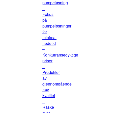
pumpeløsning
–
Fokus
på
pumpeløsninger
for
minimal
nedetid
–
Konkurransedyktige
priser
–
Produkter
av
gjennomgående
høy
kvalitet
–
Raske
svar