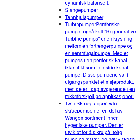
dynamisk balansert.
Slangepumper
Tannhjulspumper
Turbinpumper
Periferiske
pumper også kalt “Regenerative
Turbine pumps” er en krysning
mellom en fortrengerpumpe og
en sentrifugalpumpe. Mediet
pumpes i en periferisk kanal ,
ikke ulikt som i en side kanal
pumpe. Disse pumpene var i
utgangspunktet et nisjeprodukt,
men de er i dag avgjørende i en
rekkeforskjellige applikasjoner:
Twin Skruepumper
Twin
skruepumpen er en del av
Wangen sortiment innen
hygeniske pumper. Den er
utviklet for å sikre pålitelig
pumping av lav- og høy viskøse,