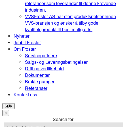
referanser som leverandør til denne krevende
industrien.
VVS
Froster AS har stort produktspekter innen
VVS-bransjen og ønsker å tilby gode
kvalitetsprodukt til best mulig pris.
Nyheter
Jobb i Froster
Om Froster
Servicepartnere
Salgs- og Leveringsbetingelser
Drift og vedlikehold
Dokumenter
Brukte pumper
Referanser
Kontakt oss
SØK
×
Search for: