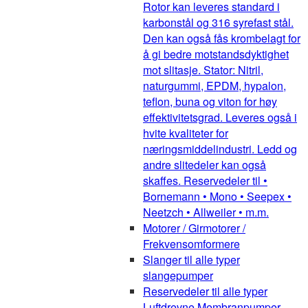
Rotor kan leveres standard i
karbonstål og 316 syrefast stål.
Den kan også fås krombelagt for
å gi bedre motstandsdyktighet
mot slitasje. Stator: Nitril,
naturgummi, EPDM, hypalon,
teflon, buna og viton for høy
effektivitetsgrad. Leveres også i
hvite kvaliteter for
næringsmiddelindustri. Ledd og
andre slitedeler kan også
skaffes. Reservedeler til •
Bornemann • Mono • Seepex •
Neetzch • Allweiler • m.m.
Motorer / Girmotorer /
Frekvensomformere
Slanger til alle typer
slangepumper
Reservedeler til alle typer
Luftdrevne Membranpumper