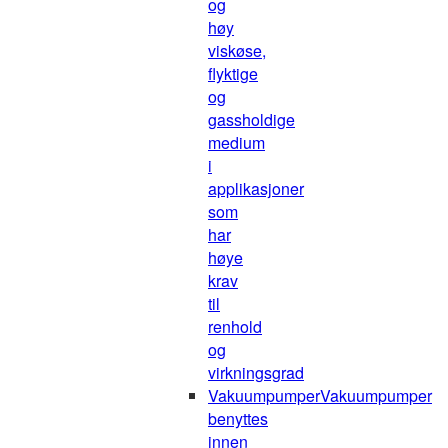
og
høy
viskøse,
flyktige
og
gassholdige
medium
i
applikasjoner
som
har
høye
krav
til
renhold
og
virkningsgrad
Vakuumpumper
Vakuumpumper
benyttes
innen