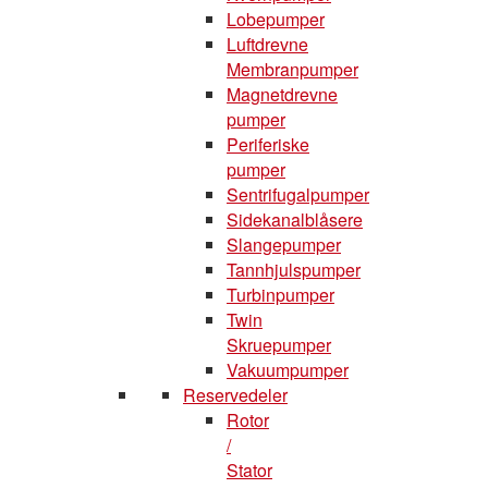
Lobepumper
Luftdrevne
Membranpumper
Magnetdrevne
pumper
Periferiske
pumper
Sentrifugalpumper
Sidekanalblåsere
Slangepumper
Tannhjulspumper
Turbinpumper
Twin
Skruepumper
Vakuumpumper
Reservedeler
Rotor
/
Stator