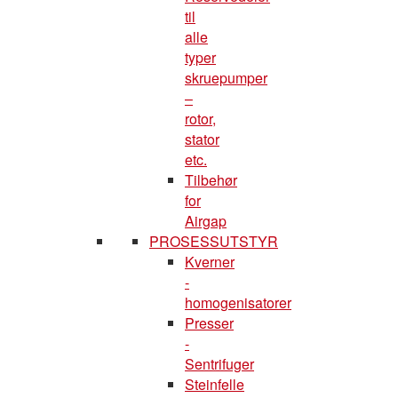
til
alle
typer
skruepumper
–
rotor,
stator
etc.
Tilbehør
for
Airgap
PROSESSUTSTYR
Kverner
-
homogenisatorer
Presser
-
Sentrifuger
Steinfelle