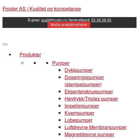
Froster AS | Kvalitet og kompetanse
E-post
:
post@froster.no
Sentralbord
:
55 36 58 55
Motta produktnyheter
Produkter
Pumper
Dykkpumper
Doseringspumper
(stempelpumper)
Eksenterskruepumper
Høytrykk/Triplex pumper
Impellerpumper
Kvernpumper
Lobepumper
Luftdrevne Membranpumper
Magnetdrevne pumper