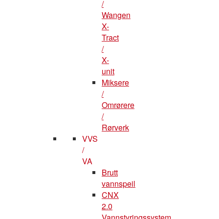
/
Wangen
X-
Tract
/
X-
unit
Miksere
/
Omrørere
/
Rørverk
VVS
/
VA
Brutt
vannspeil
CNX
2.0
Vannstyringssystem