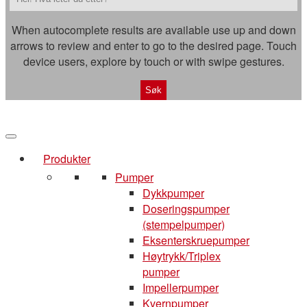
When autocomplete results are available use up and down
arrows to review and enter to go to the desired page. Touch
device users, explore by touch or with swipe gestures.
Produkter
Pumper
Dykkpumper
Doseringspumper
(stempelpumper)
Eksenterskruepumper
Høytrykk/Triplex
pumper
Impellerpumper
Kvernpumper