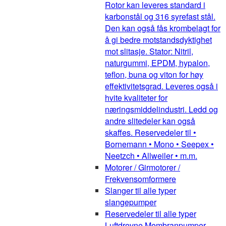
Rotor kan leveres standard i
karbonstål og 316 syrefast stål.
Den kan også fås krombelagt for
å gi bedre motstandsdyktighet
mot slitasje. Stator: Nitril,
naturgummi, EPDM, hypalon,
teflon, buna og viton for høy
effektivitetsgrad. Leveres også i
hvite kvaliteter for
næringsmiddelindustri. Ledd og
andre slitedeler kan også
skaffes. Reservedeler til •
Bornemann • Mono • Seepex •
Neetzch • Allweiler • m.m.
Motorer / Girmotorer /
Frekvensomformere
Slanger til alle typer
slangepumper
Reservedeler til alle typer
Luftdrevne Membranpumper