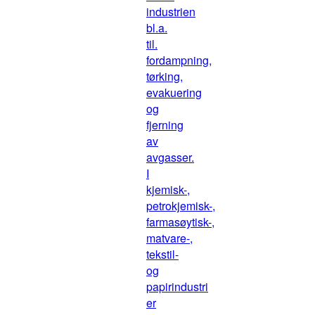
industrien
bl.a.
til.
fordampning,
tørking,
evakuering
og
fjerning
av
avgasser.
I
kjemisk-,
petrokjemisk-,
farmasøytisk-,
matvare-,
tekstil-
og
papirindustri
er