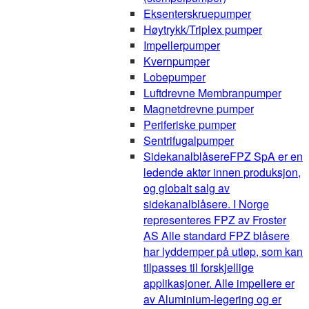
Eksenterskruepumper
Høytrykk/Triplex pumper
Impellerpumper
Kvernpumper
Lobepumper
Luftdrevne Membranpumper
Magnetdrevne pumper
Periferiske pumper
Sentrifugalpumper
Sidekanalblåsere
FPZ SpA er en
ledende aktør innen produksjon,
og globalt salg av
sidekanalblåsere. I Norge
representeres FPZ av Froster
AS Alle standard FPZ blåsere
har lyddemper på utløp, som kan
tilpasses til forskjellige
applikasjoner. Alle impellere er
av Aluminium-legering og er