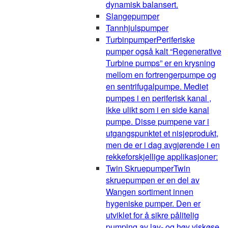
dynamisk balansert.
Slangepumper
Tannhjulspumper
Turbinpumper
Periferiske
pumper også kalt “Regenerative
Turbine pumps” er en krysning
mellom en fortrengerpumpe og
en sentrifugalpumpe. Mediet
pumpes i en periferisk kanal ,
ikke ulikt som i en side kanal
pumpe. Disse pumpene var i
utgangspunktet et nisjeprodukt,
men de er i dag avgjørende i en
rekkeforskjellige applikasjoner:
Twin Skruepumper
Twin
skruepumpen er en del av
Wangen sortiment innen
hygeniske pumper. Den er
utviklet for å sikre pålitelig
pumping av lav- og høy viskøse,