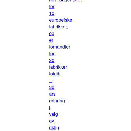
for
10
europeiske
fabrikker,
og
er
forhandler
for
30
fabrikker
totalt.
–
30
års
erfaring
i
valg
av
riktig