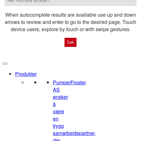
When autocomplete results are available use up and down
arrows to review and enter to go to the desired page. Touch
device users, explore by touch or with swipe gestures.
Produkter
Pumper
Froster
AS
ønsker
å
være
en
trygg
samarbeidspartner,
der