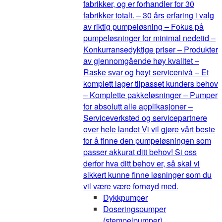
fabrikker, og er forhandler for 30
fabrikker totalt. – 30 års erfaring i valg
av riktig pumpeløsning – Fokus på
pumpeløsninger for minimal nedetid –
Konkurransedyktige priser – Produkter
av gjennomgående høy kvalitet –
Raske svar og høyt servicenivå – Et
komplett lager tilpasset kunders behov
– Komplette pakkeløsninger – Pumper
for absolutt alle applikasjoner –
Serviceverksted og servicepartnere
over hele landet Vi vil gjøre vårt beste
for å finne den pumpeløsningen som
passer akkurat ditt behov! Si oss
derfor hva ditt behov er, så skal vi
sikkert kunne finne løsninger som du
vil være være fornøyd med.
Dykkpumper
Doseringspumper
(stempelpumper)