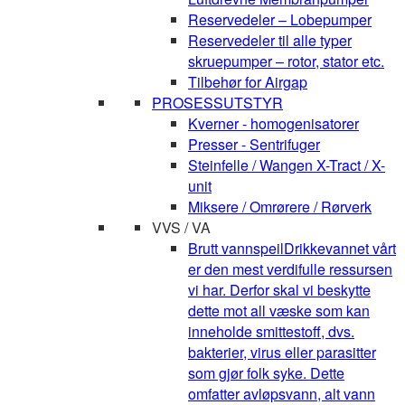
Reservedeler – Lobepumper
Reservedeler til alle typer
skruepumper – rotor, stator etc.
Tilbehør for Airgap
PROSESSUTSTYR
Kverner - homogenisatorer
Presser - Sentrifuger
Steinfelle / Wangen X-Tract / X-
unit
Miksere / Omrørere / Rørverk
VVS / VA
Brutt vannspeil
Drikkevannet vårt
er den mest verdifulle ressursen
vi har. Derfor skal vi beskytte
dette mot all væske som kan
inneholde smittestoff, dvs.
bakterier, virus eller parasitter
som gjør folk syke. Dette
omfatter avløpsvann, alt vann