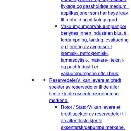
flyktige og gassholdige medium i
applikasjoner som har høye krav
til renhold og virkningsgrad
Vakuumpumper
Vakuumpumper
benyttes innen industrien bl.a. til.
fordampning, tørking, evakuering
og fjerning av avgasser. I
kjemisk-, petrokjemisk-,
farmasøytisk-, matvare-, tekstil-
og papirindustri er
vakuumpumpene ofte i bruk.
Reservedeler
Vi kan levere et bredt
spekter av reservedeler til de aller
fleste kjente eksenterskruepumpe
merkene.
Rotor / Stator
Vi kan levere et
bredt spekter av reservedeler til
de aller fleste kjente
eksenterskruepumpe merkene.