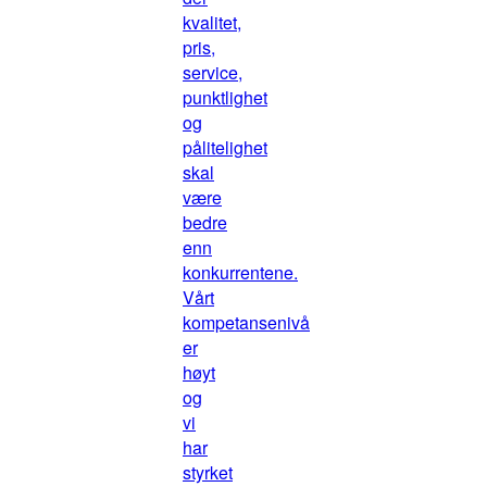
kvalitet,
pris,
service,
punktlighet
og
pålitelighet
skal
være
bedre
enn
konkurrentene.
Vårt
kompetansenivå
er
høyt
og
vi
har
styrket