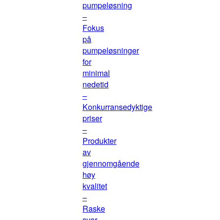
pumpeløsning
–
Fokus
på
pumpeløsninger
for
minimal
nedetid
–
Konkurransedyktige
priser
–
Produkter
av
gjennomgående
høy
kvalitet
–
Raske
svar