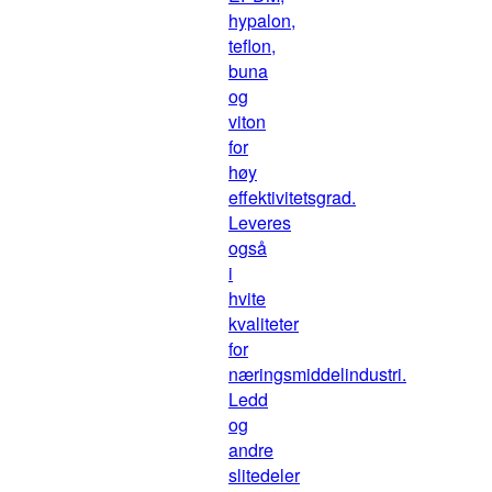
hypalon,
teflon,
buna
og
viton
for
høy
effektivitetsgrad.
Leveres
også
i
hvite
kvaliteter
for
næringsmiddelindustri.
Ledd
og
andre
slitedeler