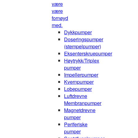
være
være
fornøyd
med.
Dykkpumper
Doseringspumper
(stempelpumper)
Eksenterskruepumper
Høytrykk/Triplex
pumper
Impellerpumper
Kvernpumper
Lobepumper
Luftdrevne
Membranpumper
Magnetdrevne
pumper
Periferiske
pumper