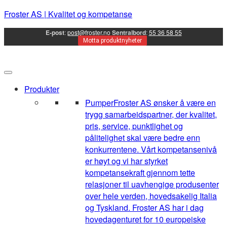
Froster AS | Kvalitet og kompetanse
E-post
:
post@froster.no
Sentralbord
:
55 36 58 55
Motta produktnyheter
Produkter
Pumper
Froster AS ønsker å være en
trygg samarbeidspartner, der kvalitet,
pris, service, punktlighet og
pålitelighet skal være bedre enn
konkurrentene. Vårt kompetansenivå
er høyt og vi har styrket
kompetansekraft gjennom tette
relasjoner til uavhengige produsenter
over hele verden, hovedsakelig Italia
og Tyskland. Froster AS har i dag
hovedagenturet for 10 europeiske