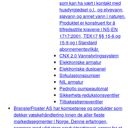
som kan ha vært i kontakt med
husdyrgjødsel o.l., og elvevann,
sjøvann og annet vann i naturen.
Produktet er konstruert for å
tilfredsstille kravene i NS-EN
1717:2001, TEK17 §§ 15-6 og
15-9 og i Standard
abonnementsvilkår.
CNX 2.0 Vannstyringssystem
Elektroniske armatur
Elektroniske dusjpanel
Sirkulasjonspumper
NIL armatur
Pedrollo pumpeautomat
Sikkerhets-reduksjonsventiler
Tilbakestrømsventiler
Bransjer
Froster AS har kompetanse og produkter som
dekker væskehåndtering innen de aller fleste
markedssegmenter i Norge. Denne erfaringen,
sammen med vårt store produktsortiment, sørger for at