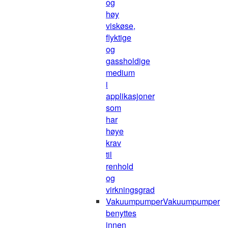
og
høy
viskøse,
flyktige
og
gassholdige
medium
i
applikasjoner
som
har
høye
krav
til
renhold
og
virkningsgrad
Vakuumpumper
Vakuumpumper
benyttes
innen