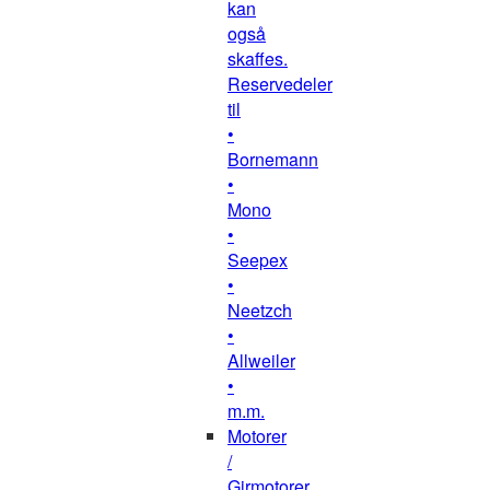
kan
også
skaffes.
Reservedeler
til
•
Bornemann
•
Mono
•
Seepex
•
Neetzch
•
Allweiler
•
m.m.
Motorer
/
Girmotorer