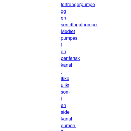
fortrengerpumpe
og
en
sentrifugalpumpe.
Mediet
pumpes
i
en
periferisk
kanal
,
ikke
ulikt
som
i
en
side
kanal
pumpe.