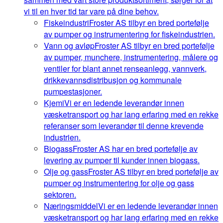
vi til en hver tid tar vare på dine behov.
Fiskeindustri
Froster AS tilbyr en bred portefølje
av pumper og instrumentering for fiskeindustrien.
Vann og avløp
Froster AS tilbyr en bred portefølje
av pumper, munchere, instrumentering, målere og
ventiler for blant annet renseanlegg, vannverk,
drikkevannsdistribusjon og kommunale
pumpestasjoner.
Kjemi
Vi er en ledende leverandør innen
væsketransport og har lang erfaring med en rekke
referanser som leverandør til denne krevende
industrien.
Biogass
Froster AS har en bred portefølje av
levering av pumper til kunder innen biogass.
Olje og gass
Froster AS tilbyr en bred portefølje av
pumper og instrumentering for olje og gass
sektoren.
Næringsmiddel
Vi er en ledende leverandør innen
væsketransport og har lang erfaring med en rekke