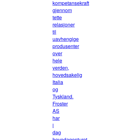
kompetansekraft
gjennom
tette
relasjoner
til
uavhengige
produsenter
over
hele
verden,
hovedsakelig
Italia
og
Tyskland.
Froster
AS
har
i
dag
hovedagenturet