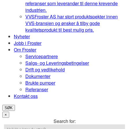
referanser som leverandør til denne krevende
industrien.
VVS
Froster AS har stort produktspekter innen
VVS-bransjen og ønsker å tilby gode
kvalitetsprodukt til best mulig pris.
Nyheter
Jobb i Froster
Om Froster
Servicepartnere
Salgs- og Leveringsbetingelser
Drift og vedlikehold
Dokumenter
Brukte pumper
Referanser
Kontakt oss
SØK
×
Search for: