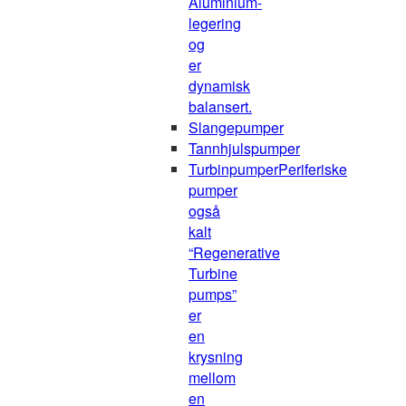
Aluminium-
legering
og
er
dynamisk
balansert.
Slangepumper
Tannhjulspumper
Turbinpumper
Periferiske
pumper
også
kalt
“Regenerative
Turbine
pumps”
er
en
krysning
mellom
en