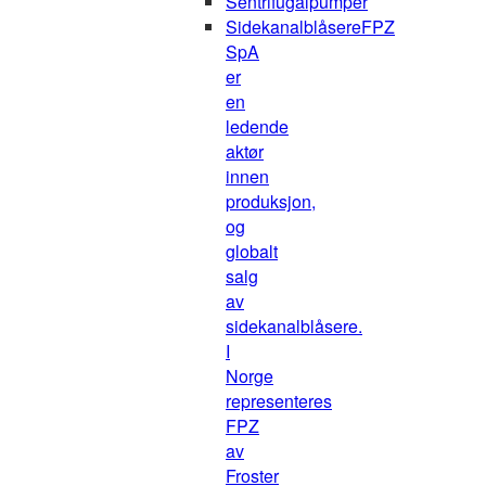
Sentrifugalpumper
Sidekanalblåsere
FPZ
SpA
er
en
ledende
aktør
innen
produksjon,
og
globalt
salg
av
sidekanalblåsere.
I
Norge
representeres
FPZ
av
Froster