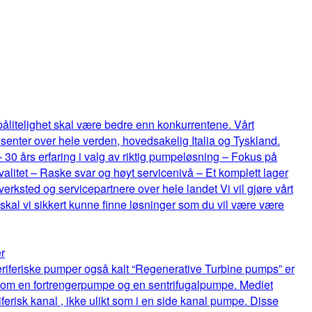
 pålitelighet skal være bedre enn konkurrentene. Vårt
senter over hele verden, hovedsakelig Italia og Tyskland.
 – 30 års erfaring i valg av riktig pumpeløsning – Fokus på
itet – Raske svar og høyt servicenivå – Et komplett lager
rksted og servicepartnere over hele landet Vi vil gjøre vårt
 skal vi sikkert kunne finne løsninger som du vil være være
r
riferiske pumper også kalt “Regenerative Turbine pumps” er
lom en fortrengerpumpe og en sentrifugalpumpe. Mediet
ferisk kanal , ikke ulikt som i en side kanal pumpe. Disse