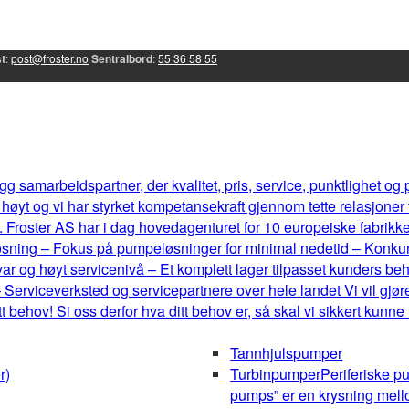
t
:
post@froster.no
Sentralbord
:
55 36 58 55
g samarbeidspartner, der kvalitet, pris, service, punktlighet og
øyt og vi har styrket kompetansekraft gjennom tette relasjoner
 Froster AS har i dag hovedagenturet for 10 europeiske fabrikker, 
eløsning – Fokus på pumpeløsninger for minimal nedetid – Konku
r og høyt servicenivå – Et komplett lager tilpasset kunders b
 Serviceverksted og servicepartnere over hele landet Vi vil gjøre
behov! Si oss derfor hva ditt behov er, så skal vi sikkert kunne
Tannhjulspumper
r)
Turbinpumper
Periferiske p
pumps” er en krysning mel