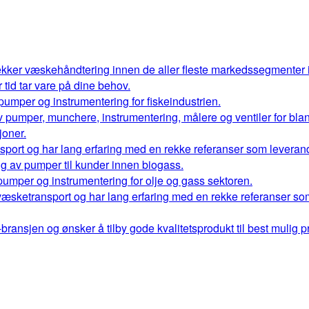
kker væskehåndtering innen de aller fleste markedssegmenter
r tid tar vare på dine behov.
 pumper og instrumentering for fiskeindustrien.
 av pumper, munchere, instrumentering, målere og ventiler for bl
oner.
port og har lang erfaring med en rekke referanser som leverand
ng av pumper til kunder innen biogass.
 pumper og instrumentering for olje og gass sektoren.
væsketransport og har lang erfaring med en rekke referanser so
ransjen og ønsker å tilby gode kvalitetsprodukt til best mulig pr