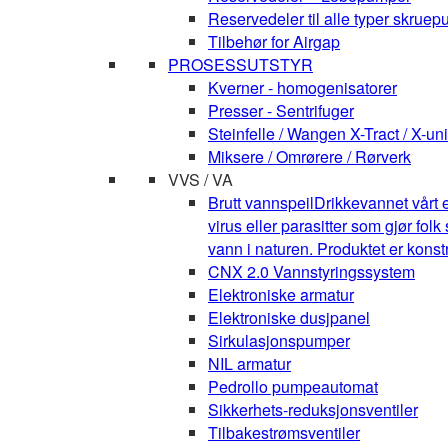
Reservedeler til alle typer skruepu
Tilbehør for Airgap
PROSESSUTSTYR
Kverner - homogenisatorer
Presser - Sentrifuger
Steinfelle / Wangen X-Tract / X-uni
Miksere / Omrørere / Rørverk
VVS / VA
Brutt vannspeil
Drikkevannet vårt e
virus eller parasitter som gjør fo
vann i naturen. Produktet er kons
CNX 2.0 Vannstyringssystem
Elektroniske armatur
Elektroniske dusjpanel
Sirkulasjonspumper
NIL armatur
Pedrollo pumpeautomat
Sikkerhets-reduksjonsventiler
Tilbakestrømsventiler