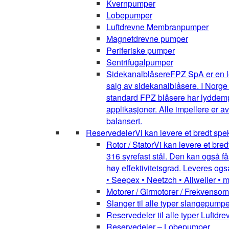
Kvernpumper
Lobepumper
Luftdrevne Membranpumper
Magnetdrevne pumper
Periferiske pumper
Sentrifugalpumper
Sidekanalblåsere
FPZ SpA er en l
salg av sidekanalblåsere. I Norge
standard FPZ blåsere har lyddemper
applikasjoner. Alle impellere er 
balansert.
Reservedeler
Vi kan levere et bredt spe
Rotor / Stator
Vi kan levere et bred
316 syrefast stål. Den kan også få
høy effektivitetsgrad. Leveres ogs
• Seepex • Neetzch • Allweiler • 
Motorer / Girmotorer / Frekvenso
Slanger til alle typer slangepumpe
Reservedeler til alle typer Luft
Reservedeler – Lobepumper