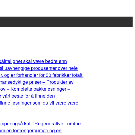
 pålitelighet skal være bedre enn
 til uavhengige produsenter over hele
og er forhandler for 30 fabrikker totalt.
rransedyktige priser – Produkter av
ehov – Komplette pakkeløsninger –
 vårt beste for å finne den
 finne løsninger som du vil være være
umper også kalt “Regenerative Turbine
lom en fortrengerpumpe og en