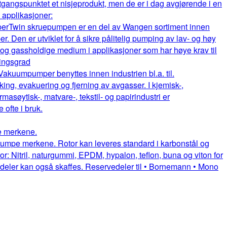
gangspunktet et nisjeprodukt, men de er i dag avgjørende i en
e applikasjoner:
per
Twin skruepumpen er en del av Wangen sortiment innen
. Den er utviklet for å sikre pålitelig pumping av lav- og høy
e og gassholdige medium i applikasjoner som har høye krav til
ningsgrad
Vakuumpumper benyttes innen industrien bl.a. til.
king, evakuering og fjerning av avgasser. I kjemisk-,
rmasøytisk-, matvare-, tekstil- og papirindustri er
fte i bruk.
pe merkene.
uepumpe merkene. Rotor kan leveres standard i karbonstål og
or: Nitril, naturgummi, EPDM, hypalon, teflon, buna og viton for
itedeler kan også skaffes. Reservedeler til • Bornemann • Mono