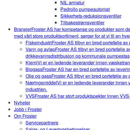
NIL armatur
Pedrollo pumpeautomat
Sikkerhets-reduksjonsventiler
Tilbakestrømsventiler
Bransjer
Froster AS har kompetanse og produkter som de
med vårt store produktsortiment, sørger for at vi til en hve
Fiskeindustri
Froster AS tilbyr en bred portefølje av
Vann og avløp
Froster AS tilbyr en bred portefølje
drikkevannsdistribusjon og kommunale pumpestasj
Kjemi
Vi er en ledende leverandør innen væsketrans
Biogass
Froster AS har en bred portefølje av leveri
Olje og gass
Froster AS tilbyr en bred portefølje av
Næringsmiddel
Vi er en ledende leverandør innen 
industrien.
VVS
Froster AS har stort produktspekter innen VVS-b
Nyheter
Jobb i Froster
Om Froster
Servicepartnere
Salgs- og Leveringsbetingelser