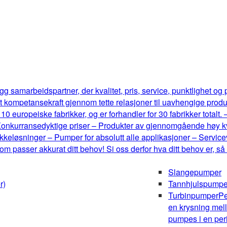
g samarbeidspartner, der kvalitet, pris, service, punktlighet og
t kompetansekraft gjennom tette relasjoner til uavhengige produ
0 europeiske fabrikker, og er forhandler for 30 fabrikker totalt.
onkurransedyktige priser – Produkter av gjennomgående høy kval
keløsninger – Pumper for absolutt alle applikasjoner – Serviceve
m passer akkurat ditt behov! Si oss derfor hva ditt behov er, så
Slangepumper
r)
Tannhjulspumpe
Turbinpumper
Pe
en krysning mel
pumpes i en peri