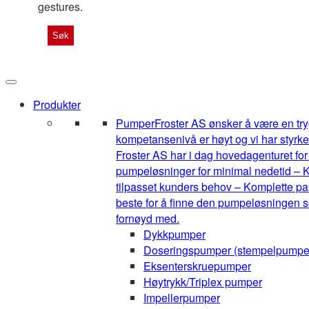
gestures.
Produkter
Pumper
Froster AS ønsker å være en tryg
kompetansenivå er høyt og vi har styrke
Froster AS har i dag hovedagenturet for 1
pumpeløsninger for minimal nedetid – K
tilpasset kunders behov – Komplette pak
beste for å finne den pumpeløsningen so
fornøyd med.
Dykkpumper
Doseringspumper (stempelpumpe
Eksenterskruepumper
Høytrykk/Triplex pumper
Impellerpumper