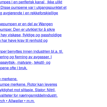
pes i en periferisk kanal , ikke ulikt
 Disse pumpene var i utgangspunktet et
g avgjørende i en rekkeforskjellige
ruepumpen er en del av Wangen
mper. Den er utviklet for å sikre
 høy viskøse, flyktige og gassholdige
har høye krav til renhold og
r benyttes innen industrien bl.a. til.
ring og fjerning av avgasser. I
asøytisk-, matvare-, tekstil- og
ene ofte i bruk.
pe merkene.
ruepumpe merkene. Rotor kan leveres
ighet mot slitasje. Stator: Nitril,
aliteter for næringsmiddelindustri.
ch • Allweiler • m.m.