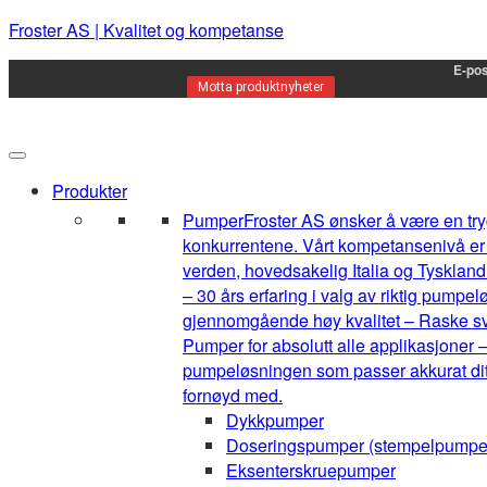
Froster AS | Kvalitet og kompetanse
E-pos
Motta produktnyheter
Produkter
Pumper
Froster AS ønsker å være en tryg
konkurrentene. Vårt kompetansenivå er h
verden, hovedsakelig Italia og Tyskland.
– 30 års erfaring i valg av riktig pump
gjennomgående høy kvalitet – Raske sva
Pumper for absolutt alle applikasjoner –
pumpeløsningen som passer akkurat ditt 
fornøyd med.
Dykkpumper
Doseringspumper (stempelpumpe
Eksenterskruepumper