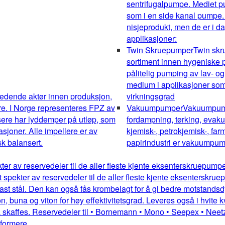
sentrifugalpumpe. Mediet pum
som i en side kanal pumpe.
nisjeprodukt, men de er i da
applikasjoner:
Twin Skruepumper
Twin sk
sortiment innen hygeniske pu
pålitelig pumping av lav- og
medium i applikasjoner som 
edende aktør innen produksjon,
virkningsgrad
re. I Norge representeres FPZ av
Vakuumpumper
Vakuumpumpe
sere har lyddemper på utløp, som
fordampning, tørking, evakue
kasjoner. Alle impellere er av
kjemisk-, petrokjemisk-, farm
k balansert.
papirindustri er vakuumpump
kter av reservedeler til de aller fleste kjente eksenterskruepum
dt spekter av reservedeler til de aller fleste kjente eksentersk
st stål. Den kan også fås krombelagt for å gi bedre motstandsdykt
 buna og viton for høy effektivitetsgrad. Leveres også i hvite kv
 skaffes. Reservedeler til • Bornemann • Mono • Seepex • Neetz
mformere