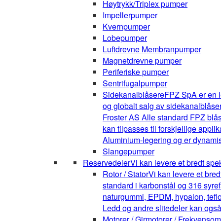
Høytrykk/Triplex pumper
Impellerpumper
Kvernpumper
Lobepumper
Luftdrevne Membranpumper
Magnetdrevne pumper
Periferiske pumper
Sentrifugalpumper
Sidekanalblåsere
FPZ SpA er en l
og globalt salg av sidekanalblåse
Froster AS Alle standard FPZ blå
kan tilpasses til forskjellige appli
Aluminium-legering og er dynamis
Slangepumper
Reservedeler
Vi kan levere et bredt spe
Rotor / Stator
Vi kan levere et bre
standard i karbonstål og 316 syrefa
naturgummi, EPDM, hypalon, teflon,
Ledd og andre slitedeler kan også
Motorer / Girmotorer / Frekvenso