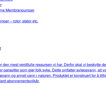
r
drevne Membranpumper
mper – rotor, stator etc.
t
r den mest verdifulle ressursen vi har. Derfor skal vi beskytte 
eller parasitter som gjør folk syke. Dette omfatter avløpsvann, al
jøvann og annet vann i naturen. Produktet er konstruert for å til
dard abonnementsvilkår.