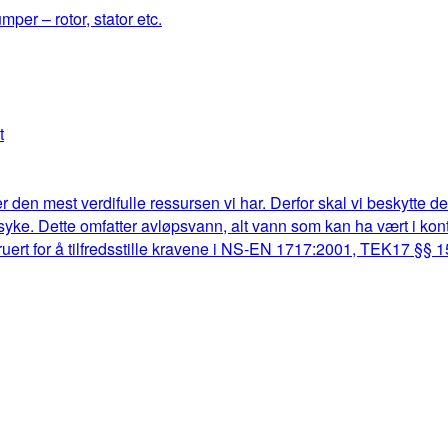
mper – rotor, stator etc.
t
r den mest verdifulle ressursen vi har. Derfor skal vi beskytte d
lk syke. Dette omfatter avløpsvann, alt vann som kan ha vært i k
truert for å tilfredsstille kravene i NS-EN 1717:2001, TEK17 §§ 