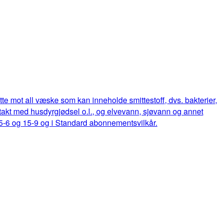
ette mot all væske som kan inneholde smittestoff, dvs. bakterier,
ontakt med husdyrgjødsel o.l., og elvevann, sjøvann og annet
15-6 og 15-9 og i Standard abonnementsvilkår.