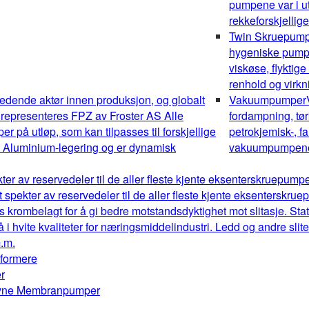
pumpene var i ut
rekkeforskjellig
Twin Skruepum
hygeniske pumper
viskøse, flyktig
renhold og virk
edende aktør innen produksjon, og globalt
Vakuumpumper
 representeres FPZ av Froster AS Alle
fordampning, tør
 på utløp, som kan tilpasses til forskjellige
petrokjemisk-, fa
av Aluminium-legering og er dynamisk
vakuumpumpene o
kter av reservedeler til de aller fleste kjente eksenterskruepum
t spekter av reservedeler til de aller fleste kjente eksenterskr
s krombelagt for å gi bedre motstandsdyktighet mot slitasje. Stat
å i hvite kvaliteter for næringsmiddelindustri. Ledd og andre sl
m.m.
mformere
r
drevne Membranpumper