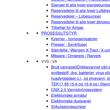
Slanger til alle typer slangepumpe
Reservedeler til alle typer Luft
Reservedeler – Lobepumper
Reservedeler til alle typer skruepu
Tilbehør for Airgap
PROSESSUTSTYR
Kverner - homogenisatorer
Presser - Sentrifuger
Steinfelle / Wangen X-Tract / X-uni
Miksere / Omrørere / Rørverk
VVS / VA
Brutt vannspeil
Drikkevannet vårt e
smittestoff, dvs. bakterier, virus 
husdyrgjødsel o.l., og elvevann, s
TEK17 §§ 15-6 og 15-9 og i Stan
CNX 2.0 Vannstyringssystem
Elektroniske armatur
Elektroniske dusjpanel
Sirkulasjonspumper