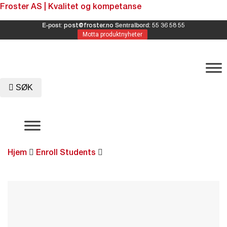
Froster AS | Kvalitet og kompetanse
E-post
Sentralbord
:
post@froster.no
:
55 36 58 55
Motta produktnyheter
SØK
Hjem
Enroll Students