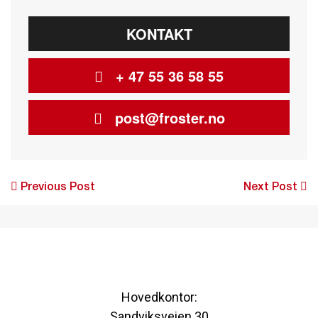
KONTAKT
+ 47 55 36 58 55
post@froster.no
Post
Previous Post
Next Post
navigation
Hovedkontor:
Sandviksveien 30