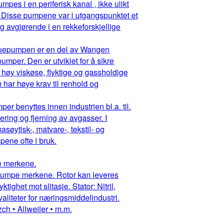
pes i en periferisk kanal , ikke ulikt
 Disse pumpene var i utgangspunktet et
g avgjørende i en rekkeforskjellige
ruepumpen er en del av Wangen
mper. Den er utviklet for å sikre
 høy viskøse, flyktige og gassholdige
har høye krav til renhold og
r benyttes innen industrien bl.a. til.
ring og fjerning av avgasser. I
asøytisk-, matvare-, tekstil- og
ene ofte i bruk.
pe merkene.
ruepumpe merkene. Rotor kan leveres
ighet mot slitasje. Stator: Nitril,
aliteter for næringsmiddelindustri.
ch • Allweiler • m.m.