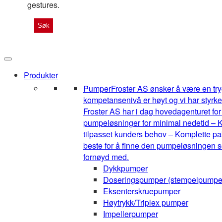
gestures.
Produkter
Pumper
Froster AS ønsker å være en tryg
kompetansenivå er høyt og vi har styrke
Froster AS har i dag hovedagenturet for 1
pumpeløsninger for minimal nedetid – K
tilpasset kunders behov – Komplette pak
beste for å finne den pumpeløsningen so
fornøyd med.
Dykkpumper
Doseringspumper (stempelpumpe
Eksenterskruepumper
Høytrykk/Triplex pumper
Impellerpumper