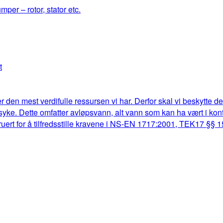
mper – rotor, stator etc.
t
r den mest verdifulle ressursen vi har. Derfor skal vi beskytte d
lk syke. Dette omfatter avløpsvann, alt vann som kan ha vært i k
truert for å tilfredsstille kravene i NS-EN 1717:2001, TEK17 §§ 