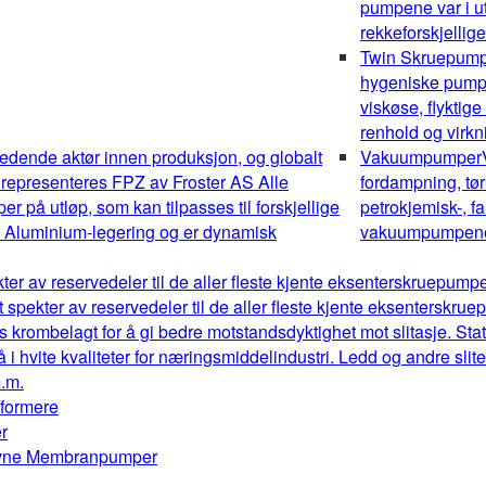
pumpene var i ut
rekkeforskjellig
Twin Skruepum
hygeniske pumper
viskøse, flyktig
renhold og virk
edende aktør innen produksjon, og globalt
Vakuumpumper
 representeres FPZ av Froster AS Alle
fordampning, tør
 på utløp, som kan tilpasses til forskjellige
petrokjemisk-, fa
av Aluminium-legering og er dynamisk
vakuumpumpene o
kter av reservedeler til de aller fleste kjente eksenterskruepum
t spekter av reservedeler til de aller fleste kjente eksenterskr
s krombelagt for å gi bedre motstandsdyktighet mot slitasje. Stat
å i hvite kvaliteter for næringsmiddelindustri. Ledd og andre sl
m.m.
mformere
r
drevne Membranpumper