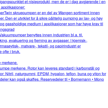
gangspunktet et nisjeprodukt, men de er i dag avgjørende i en
e applikasjoner:
per
Twin skruepumpen er en del av Wangen sortiment innen
. Den er utviklet for å sikre pålitelig pumping av lav- og høy
e og gassholdige medium i applikasjoner som har høye krav til
ningsgrad
Vakuumpumper benyttes innen industrien bl.a. til.
king, evakuering og fjerning av avgasser. I kjemisk-,
rmasøytisk-, matvare-, tekstil- og papirindustri er
fte i bruk.
pe merkene.
uepumpe merkene. Rotor kan leveres standard i karbonstål og
or: Nitril, naturgummi, EPDM, hypalon, teflon, buna og viton for
itedeler kan også skaffes. Reservedeler til • Bornemann • Mono