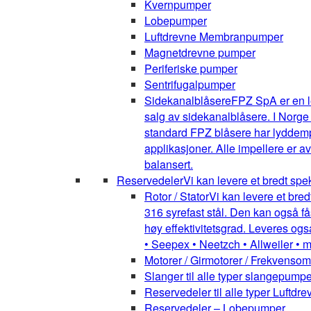
Kvernpumper
Lobepumper
Luftdrevne Membranpumper
Magnetdrevne pumper
Periferiske pumper
Sentrifugalpumper
Sidekanalblåsere
FPZ SpA er en l
salg av sidekanalblåsere. I Norge
standard FPZ blåsere har lyddemper
applikasjoner. Alle impellere er 
balansert.
Reservedeler
Vi kan levere et bredt spe
Rotor / Stator
Vi kan levere et bred
316 syrefast stål. Den kan også få
høy effektivitetsgrad. Leveres ogs
• Seepex • Neetzch • Allweiler • 
Motorer / Girmotorer / Frekvenso
Slanger til alle typer slangepumpe
Reservedeler til alle typer Luft
Reservedeler – Lobepumper