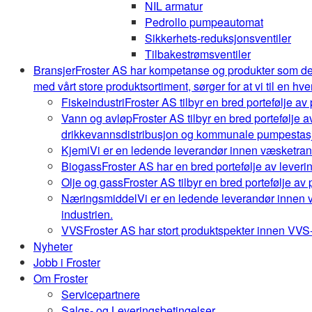
NIL armatur
Pedrollo pumpeautomat
Sikkerhets-reduksjonsventiler
Tilbakestrømsventiler
Bransjer
Froster AS har kompetanse og produkter som de
med vårt store produktsortiment, sørger for at vi til en hve
Fiskeindustri
Froster AS tilbyr en bred portefølje av
Vann og avløp
Froster AS tilbyr en bred portefølje
drikkevannsdistribusjon og kommunale pumpestasj
Kjemi
Vi er en ledende leverandør innen væsketrans
Biogass
Froster AS har en bred portefølje av leveri
Olje og gass
Froster AS tilbyr en bred portefølje av
Næringsmiddel
Vi er en ledende leverandør innen 
industrien.
VVS
Froster AS har stort produktspekter innen VVS-b
Nyheter
Jobb i Froster
Om Froster
Servicepartnere
Salgs- og Leveringsbetingelser