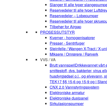
Slanger til alle typer slangepumpe
Reservedeler til alle typer Luft
Reservedeler – Lobepumper
Reservedeler til alle typer skruepu
Tilbehør for Airgap
PROSESSUTSTYR
Kverner - homogenisatorer
Presser - Sentrifuger
Steinfelle / Wangen X-Tract / X-uni
Miksere / Omrørere / Rørverk
VVS / VA
Brutt vannspeil
Drikkevannet vårt e
smittestoff, dvs. bakterier, virus 
husdyrgjødsel o.l., og elvevann, s
TEK17 §§ 15-6 og 15-9 og i Stan
CNX 2.0 Vannstyringssystem
Elektroniske armatur
Elektroniske dusjpanel
Sirkulasjonspumper