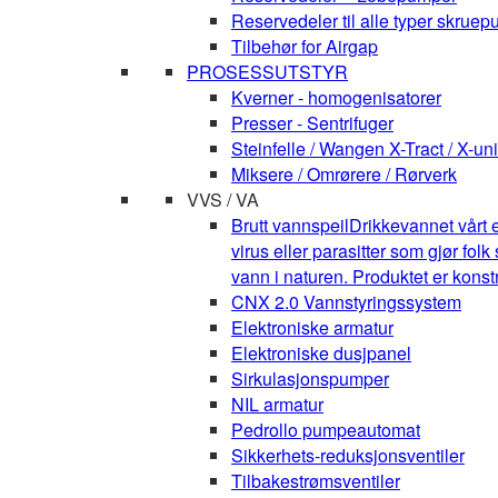
Reservedeler til alle typer skruepu
Tilbehør for Airgap
PROSESSUTSTYR
Kverner - homogenisatorer
Presser - Sentrifuger
Steinfelle / Wangen X-Tract / X-uni
Miksere / Omrørere / Rørverk
VVS / VA
Brutt vannspeil
Drikkevannet vårt e
virus eller parasitter som gjør fo
vann i naturen. Produktet er kons
CNX 2.0 Vannstyringssystem
Elektroniske armatur
Elektroniske dusjpanel
Sirkulasjonspumper
NIL armatur
Pedrollo pumpeautomat
Sikkerhets-reduksjonsventiler
Tilbakestrømsventiler