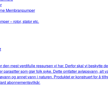
r
drevne Membranpumper
mper – rotor, stator etc.
t
r den mest verdifulle ressursen vi har. Derfor skal vi beskytte 
eller parasitter som gjør folk syke. Dette omfatter avløpsvann, al
jøvann og annet vann i naturen. Produktet er konstruert for å til
dard abonnementsvilkår.