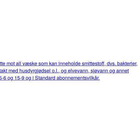
ette mot all væske som kan inneholde smittestoff, dvs. bakterier,
ontakt med husdyrgjødsel o.l., og elvevann, sjøvann og annet
15-6 og 15-9 og i Standard abonnementsvilkår.