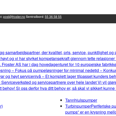
t
:
post@froster.no
Sentralbord
:
55 36 58 55
g samarbeidspartner, der kvalitet, pris, service, punktlighet og
øyt og vi har styrket kompetansekraft gjennom tette relasjoner
 Froster AS har i dag hovedagenturet for 10 europeiske fabrikker, 
eløsning – Fokus på pumpeløsninger for minimal nedetid – Konku
r og høyt servicenivå – Et komplett lager tilpasset kunders b
 Serviceverksted og servicepartnere over hele landet Vi vil gjøre
behov! Si oss derfor hva ditt behov er, så skal vi sikkert kunne
Tannhjulspumper
r)
Turbinpumper
Periferiske p
pumps” er en krysning mel