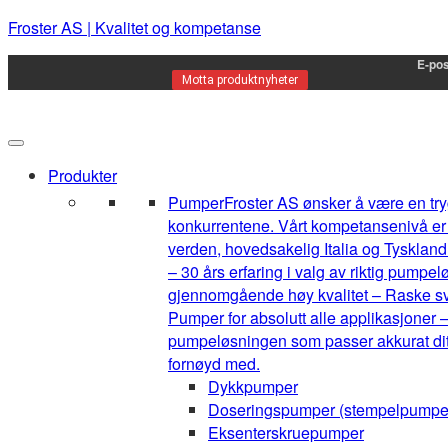
Froster AS | Kvalitet og kompetanse
E-pos
Motta produktnyheter
Produkter
Pumper
Froster AS ønsker å være en tryg
konkurrentene. Vårt kompetansenivå er h
verden, hovedsakelig Italia og Tyskland.
– 30 års erfaring i valg av riktig pump
gjennomgående høy kvalitet – Raske sva
Pumper for absolutt alle applikasjoner –
pumpeløsningen som passer akkurat ditt 
fornøyd med.
Dykkpumper
Doseringspumper (stempelpumpe
Eksenterskruepumper