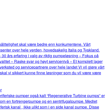
 pålitelighet skal være bedre enn konkurrentene. Vårt
senter over hele verden, hovedsakelig Italia og Tyskland.
 – 30 års erfaring i valg av riktig pumpeløsning – Fokus på
itet – Raske svar og høyt servicenivå – Et komplett lager
rksted og servicepartnere over hele landet Vi vil gjøre vårt
 skal vi sikkert kunne finne løsninger som du vil være være
r
riferiske pumper også kalt “Regenerative Turbine pumps” er
lom en fortrengerpumpe og en sentrifugalpumpe. Mediet
ferisk kanal , ikke ulikt som i en side kanal pumpe. Disse