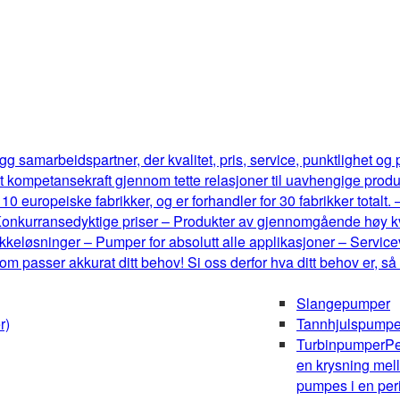
g samarbeidspartner, der kvalitet, pris, service, punktlighet og
t kompetansekraft gjennom tette relasjoner til uavhengige produ
0 europeiske fabrikker, og er forhandler for 30 fabrikker totalt.
onkurransedyktige priser – Produkter av gjennomgående høy kval
keløsninger – Pumper for absolutt alle applikasjoner – Serviceve
m passer akkurat ditt behov! Si oss derfor hva ditt behov er, så
Slangepumper
r)
Tannhjulspumpe
Turbinpumper
Pe
en krysning mel
pumpes i en peri