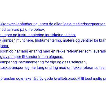
kker væskehåndtering innen de aller fleste markedssegmenter
r tid tar vare på dine behov.
 pumper og instrumentering for fiskeindustrien.
 av pumper, munchere, instrumentering, målere og ventiler for bl
oner.
port og har lang erfaring med en rekke referanser som leverand
ng av pumper til kunder innen biogass.
 pumper og instrumentering for olje og gass sektoren.
væsketransport og har lang erfaring med en rekke referanser so
ransjen og ønsker å tilby gode kvalitetsprodukt til best mulig pr