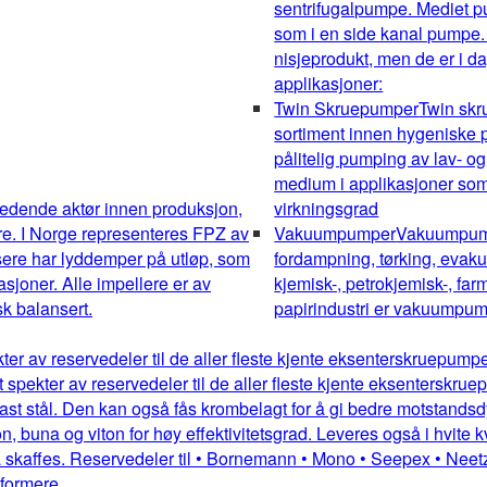
sentrifugalpumpe. Mediet pum
som i en side kanal pumpe.
nisjeprodukt, men de er i da
applikasjoner:
Twin Skruepumper
Twin sk
sortiment innen hygeniske pu
pålitelig pumping av lav- og
medium i applikasjoner som 
edende aktør innen produksjon,
virkningsgrad
re. I Norge representeres FPZ av
Vakuumpumper
Vakuumpumpe
sere har lyddemper på utløp, som
fordampning, tørking, evakue
kasjoner. Alle impellere er av
kjemisk-, petrokjemisk-, farm
k balansert.
papirindustri er vakuumpump
kter av reservedeler til de aller fleste kjente eksenterskruepum
dt spekter av reservedeler til de aller fleste kjente eksentersk
st stål. Den kan også fås krombelagt for å gi bedre motstandsdykt
 buna og viton for høy effektivitetsgrad. Leveres også i hvite kv
 skaffes. Reservedeler til • Bornemann • Mono • Seepex • Neetz
mformere