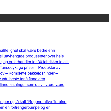
 pålitelighet skal være bedre enn
 til uavhengige produsenter over hele
og er forhandler for 30 fabrikker totalt.
rransedyktige priser – Produkter av
ehov – Komplette pakkeløsninger –
 vårt beste for å finne den
 finne løsninger som du vil være være
umper også kalt “Regenerative Turbine
lom en fortrengerpumpe og en