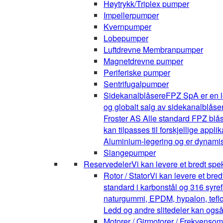
Høytrykk/Triplex pumper
Impellerpumper
Kvernpumper
Lobepumper
Luftdrevne Membranpumper
Magnetdrevne pumper
Periferiske pumper
Sentrifugalpumper
Sidekanalblåsere
FPZ SpA er en l
og globalt salg av sidekanalblåse
Froster AS Alle standard FPZ blå
kan tilpasses til forskjellige appli
Aluminium-legering og er dynamis
Slangepumper
Reservedeler
Vi kan levere et bredt spe
Rotor / Stator
Vi kan levere et bre
standard i karbonstål og 316 syrefa
naturgummi, EPDM, hypalon, teflon,
Ledd og andre slitedeler kan også
Motorer / Girmotorer / Frekvenso