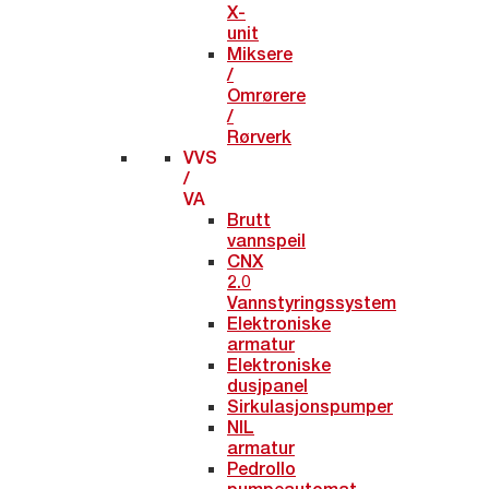
X-
unit
Miksere
/
Omrørere
/
Rørverk
VVS
/
VA
Brutt
vannspeil
CNX
2.0
Vannstyringssystem
Elektroniske
armatur
Elektroniske
dusjpanel
Sirkulasjonspumper
NIL
armatur
Pedrollo
pumpeautomat