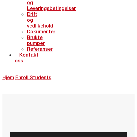
og
Leveringsbetingelser
Drift
og
vedlikehold
Dokumenter
Brukte
pumper
Referanser
Kontakt
oss
Hjem
Enroll Students