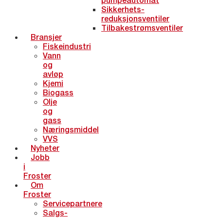
Sikkerhets-
reduksjonsventiler
Tilbakestrømsventiler
Bransjer
Fiskeindustri
Vann
og
avløp
Kjemi
Biogass
Olje
og
gass
Næringsmiddel
VVS
Nyheter
Jobb
i
Froster
Om
Froster
Servicepartnere
Salgs-