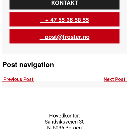
KONTAKT
+ 47 55 36 58 55
post@froster.no
Post navigation
Previous Post
Next Post
Hovedkontor:
Sandviksveien 30
N-5036 Bergen