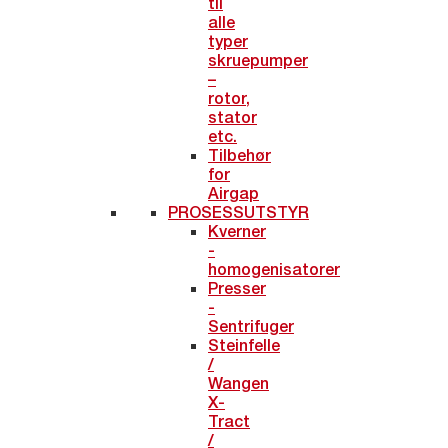
til
alle
typer
skruepumper
–
rotor,
stator
etc.
Tilbehør
for
Airgap
PROSESSUTSTYR
Kverner
-
homogenisatorer
Presser
-
Sentrifuger
Steinfelle
/
Wangen
X-
Tract
/