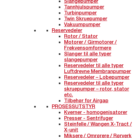
Slangepumper
Tannhjulspumper
Turbinpumper
Twin Skruepumper
Vakuumpumper
Reservedeler
Rotor / Stator
Motorer / Girmotorer /
Frekvensomformere
Slanger til alle typer
slangepumper
Reservedeler til alle typer
Luftdrevne Membranpumper
Reservedeler – Lobepumper
Reservedeler til alle typer
skruepumper – rotor, stator
etc.
Tilbehør for Airgap
PROSESSUTSTYR
Kverner - homogenisatorer
Presser - Sentrifuger
Steinfelle / Wangen X-Tract /
X-unit
Miksere / Omrørere / Rørverk