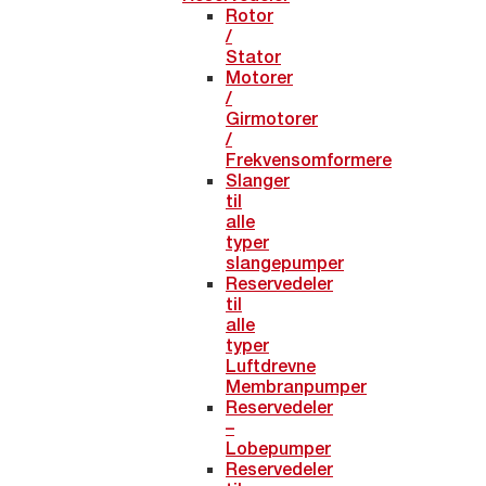
Rotor
/
Stator
Motorer
/
Girmotorer
/
Frekvensomformere
Slanger
til
alle
typer
slangepumper
Reservedeler
til
alle
typer
Luftdrevne
Membranpumper
Reservedeler
–
Lobepumper
Reservedeler