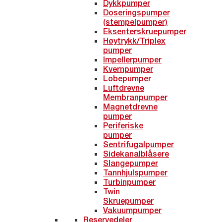
Dykkpumper
Doseringspumper
(stempelpumper)
Eksenterskruepumper
Høytrykk/Triplex
pumper
Impellerpumper
Kvernpumper
Lobepumper
Luftdrevne
Membranpumper
Magnetdrevne
pumper
Periferiske
pumper
Sentrifugalpumper
Sidekanalblåsere
Slangepumper
Tannhjulspumper
Turbinpumper
Twin
Skruepumper
Vakuumpumper
Reservedeler