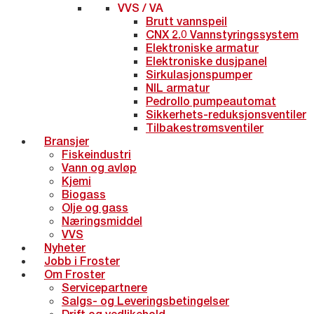
VVS / VA
Brutt vannspeil
CNX 2.0 Vannstyringssystem
Elektroniske armatur
Elektroniske dusjpanel
Sirkulasjonspumper
NIL armatur
Pedrollo pumpeautomat
Sikkerhets-reduksjonsventiler
Tilbakestrømsventiler
Bransjer
Fiskeindustri
Vann og avløp
Kjemi
Biogass
Olje og gass
Næringsmiddel
VVS
Nyheter
Jobb i Froster
Om Froster
Servicepartnere
Salgs- og Leveringsbetingelser
Drift og vedlikehold