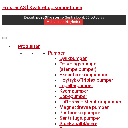
Froster AS | Kvalitet og kompetanse
E-post
Sentralbord
:
post@froster.no
:
55 36 58 55
Motta produktnyheter
Produkter
Pumper
Dykkpumper
Doseringspumper
(stempelpumper)
Eksenterskruepumper
Høytrykk/Triplex pumper
Impellerpumper
Kvernpumper
Lobepumper
Luftdrevne Membranpumper
Magnetdrevne pumper
Periferiske pumper
Sentrifugalpumper
Sidekanalblåsere