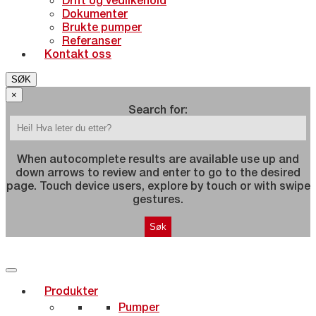
Dokumenter
Brukte pumper
Referanser
Kontakt oss
SØK
×
Search for:
When autocomplete results are available use up and
down arrows to review and enter to go to the desired
page. Touch device users, explore by touch or with swipe
gestures.
Produkter
Pumper