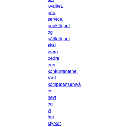
kvalitet,
pris,
service,
punktlighet
og
pålitelighet
skal
være
bedre
enn
konkurrentene.
Vårt
kompetansenivå
er
høyt
og
vi
har
styrket