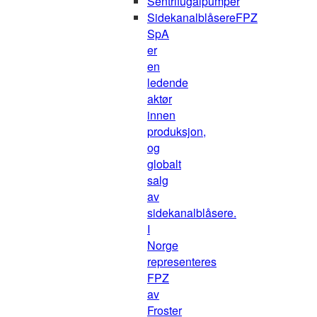
Sentrifugalpumper
Sidekanalblåsere
FPZ
SpA
er
en
ledende
aktør
innen
produksjon,
og
globalt
salg
av
sidekanalblåsere.
I
Norge
representeres
FPZ
av
Froster