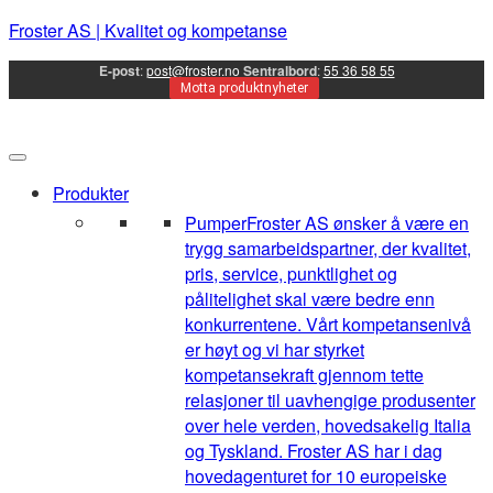
Froster AS | Kvalitet og kompetanse
E-post
:
post@froster.no
Sentralbord
:
55 36 58 55
Motta produktnyheter
Produkter
Pumper
Froster AS ønsker å være en
trygg samarbeidspartner, der kvalitet,
pris, service, punktlighet og
pålitelighet skal være bedre enn
konkurrentene. Vårt kompetansenivå
er høyt og vi har styrket
kompetansekraft gjennom tette
relasjoner til uavhengige produsenter
over hele verden, hovedsakelig Italia
og Tyskland. Froster AS har i dag
hovedagenturet for 10 europeiske