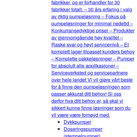
fabrikker, og er forhandler for 30
fabrikker totalt. – 30 års erfaring i valg
av riktig pumpeløsning – Fokus på
pumpeløsninger for minimal nedetid –
Konkurransedyktige priser – Produkter
av gjennomgående høy kvalitet –
Raske svar og høyt servicenivå – Et
komplett lager tilpasset kunders behov
– Komplette pakkeløsninger – Pumper
for absolutt alle applikasjoner –
Serviceverksted og servicepartnere
over hele landet Vi vil gjøre vårt beste
for å finne den pumpeløsningen som
passer akkurat ditt behov! Si oss
derfor hva ditt behov er, så skal vi
sikkert kunne finne løsninger som du
vil være være fornøyd med.
Dykkpumper
Doseringspumper
(stempelpumper)