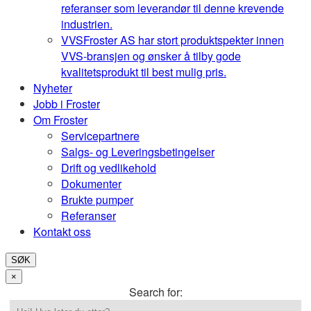
referanser som leverandør til denne krevende
industrien.
VVS
Froster AS har stort produktspekter innen
VVS-bransjen og ønsker å tilby gode
kvalitetsprodukt til best mulig pris.
Nyheter
Jobb i Froster
Om Froster
Servicepartnere
Salgs- og Leveringsbetingelser
Drift og vedlikehold
Dokumenter
Brukte pumper
Referanser
Kontakt oss
SØK
×
Search for: