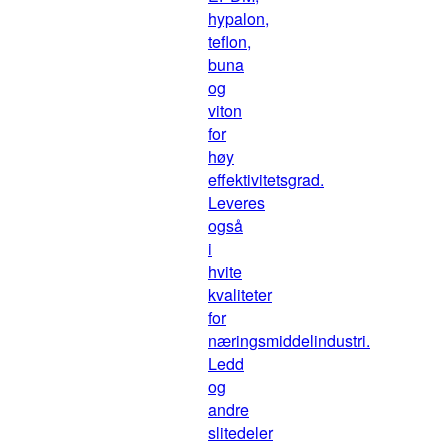
hypalon,
teflon,
buna
og
viton
for
høy
effektivitetsgrad.
Leveres
også
i
hvite
kvaliteter
for
næringsmiddelindustri.
Ledd
og
andre
slitedeler