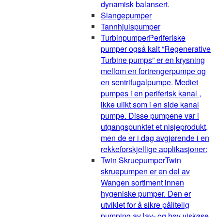
dynamisk balansert.
Slangepumper
Tannhjulspumper
Turbinpumper
Periferiske
pumper også kalt “Regenerative
Turbine pumps” er en krysning
mellom en fortrengerpumpe og
en sentrifugalpumpe. Mediet
pumpes i en periferisk kanal ,
ikke ulikt som i en side kanal
pumpe. Disse pumpene var i
utgangspunktet et nisjeprodukt,
men de er i dag avgjørende i en
rekkeforskjellige applikasjoner:
Twin Skruepumper
Twin
skruepumpen er en del av
Wangen sortiment innen
hygeniske pumper. Den er
utviklet for å sikre pålitelig
pumping av lav- og høy viskøse,