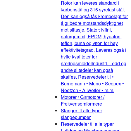
Rotor kan leveres standard i
karbonstål og 316 syrefast stål.
Den kan også fås krombelagt for
å gi bedre motstandsdyktighet
mot slitasje. Stator: Nitril,
naturgummi, EPDM, hypalon,
teflon, buna og viton for høy
effektivitetsgrad. Leveres også i
hvite kvaliteter for
næringsmiddelindustri. Ledd og
andre slitedeler kan også
skaffes. Reservedeler til •
Bornemann • Mono • Seepex •
Neetzch • Allweiler • m.m.
Motorer / Girmotorer /
Frekvensomformere
Slanger til alle typer
slangepumper
Reservedeler til alle typer
Luftdrevne Membranpumper