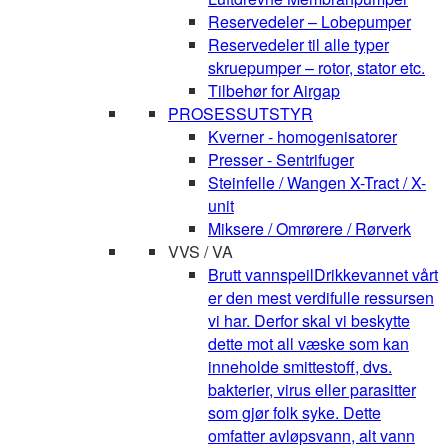
Reservedeler – Lobepumper
Reservedeler til alle typer
skruepumper – rotor, stator etc.
Tilbehør for Airgap
PROSESSUTSTYR
Kverner - homogenisatorer
Presser - Sentrifuger
Steinfelle / Wangen X-Tract / X-
unit
Miksere / Omrørere / Rørverk
VVS / VA
Brutt vannspeil
Drikkevannet vårt
er den mest verdifulle ressursen
vi har. Derfor skal vi beskytte
dette mot all væske som kan
inneholde smittestoff, dvs.
bakterier, virus eller parasitter
som gjør folk syke. Dette
omfatter avløpsvann, alt vann