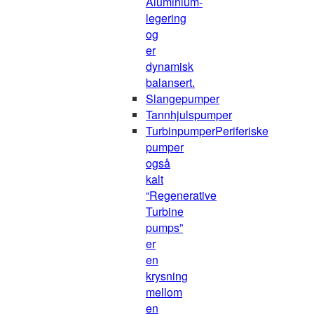
Aluminium-
legering
og
er
dynamisk
balansert.
Slangepumper
Tannhjulspumper
Turbinpumper
Periferiske
pumper
også
kalt
“Regenerative
Turbine
pumps”
er
en
krysning
mellom
en