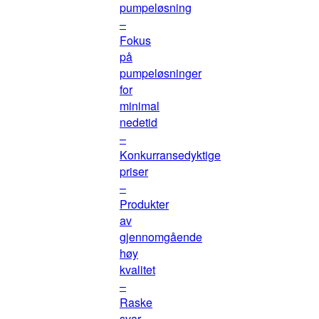
pumpeløsning
–
Fokus
på
pumpeløsninger
for
minimal
nedetid
–
Konkurransedyktige
priser
–
Produkter
av
gjennomgående
høy
kvalitet
–
Raske
svar