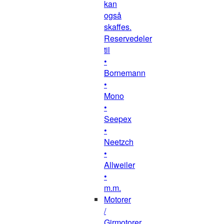
kan
også
skaffes.
Reservedeler
til
•
Bornemann
•
Mono
•
Seepex
•
Neetzch
•
Allweiler
•
m.m.
Motorer
/
Girmotorer