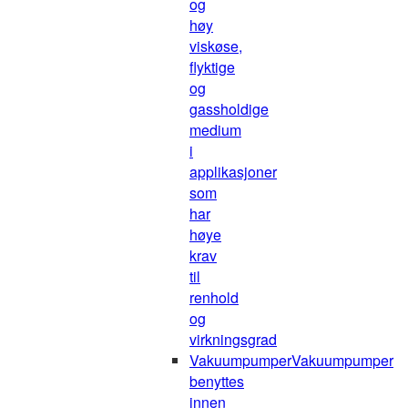
og
høy
viskøse,
flyktige
og
gassholdige
medium
i
applikasjoner
som
har
høye
krav
til
renhold
og
virkningsgrad
Vakuumpumper
Vakuumpumper
benyttes
innen