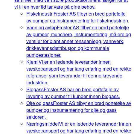
vi til en hver tid tar vare på dine behov.
Fiskeindustri
Froster AS tilbyr en bred portefølje
av pumper og instrumentering for fiskeindustrien.
Vann og avløp
Froster AS tilbyr en bred portefølje
av pumper, munchere, instrumentering, målere og
ventiler for blant annet renseanlegg, vannverk,
drikkevannsdistribusjon og kommunale
pumpestasjoner.
Kjemi
Vi er en ledende leverandør innen
væsketransport og har lang erfaring med en rekke
referanser som leverandør til denne krevende
industrien.
Biogass
Froster AS har en bred portefølje av
levering av pumper til kunder innen biogass.
Olje og gass
Froster AS tilbyr en bred portefølje av
pumper og instrumentering for olje og gass
sektoren.
Næringsmiddel
Vi er en ledende leverandør innen
væsketransport og har lang erfaring med en rekke