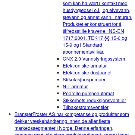
som kan ha vært i kontakt med
husdyrgjødsel o.l., og elvevann,
sjøvann og annet vann i naturen.
Produktet er konstruert for å
tilfredsstille kravene i NS-EN
1717:2001, TEK17 §§ 15-6 og
15-9 og i Standard
abonnementsvilkår.
CNX 2.0 Vannstyringssystem
Elektroniske armatur
Elektroniske dusjpanel
Sirkulasjonspumper
NIL armatur
Pedrollo pumpeautomat
Sikkerhets-reduksjonsventiler
Tilbakestrømsventiler
Bransjer
Froster AS har kompetanse og produkter som
dekker væskehåndtering innen de aller fleste
markedssegmenter i Norge. Denne erfaringen,
sammen med vårt store produktsortiment, sørger for at