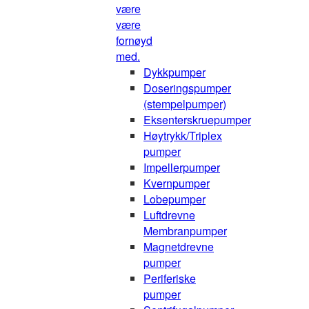
være
være
fornøyd
med.
Dykkpumper
Doseringspumper
(stempelpumper)
Eksenterskruepumper
Høytrykk/Triplex
pumper
Impellerpumper
Kvernpumper
Lobepumper
Luftdrevne
Membranpumper
Magnetdrevne
pumper
Periferiske
pumper