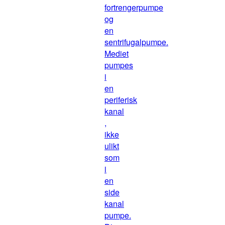
fortrengerpumpe
og
en
sentrifugalpumpe.
Mediet
pumpes
i
en
periferisk
kanal
,
ikke
ulikt
som
i
en
side
kanal
pumpe.