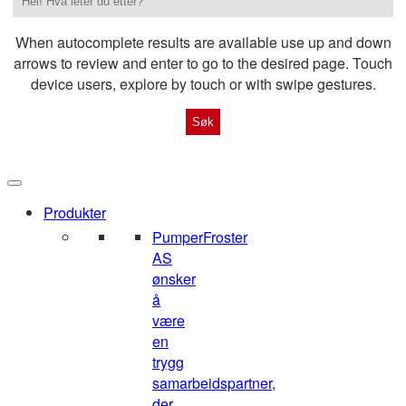
When autocomplete results are available use up and down
arrows to review and enter to go to the desired page. Touch
device users, explore by touch or with swipe gestures.
Produkter
Pumper
Froster
AS
ønsker
å
være
en
trygg
samarbeidspartner,
der