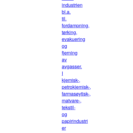
industrien
bl.a.
til.
fordampning,
tørking,
evakuering
og
fjerning
av
avgasser.
I
kjemisk-,
petrokjemisk-,
farmasøytisk-,
matvare-,
tekstil-
og
papirindustri
er