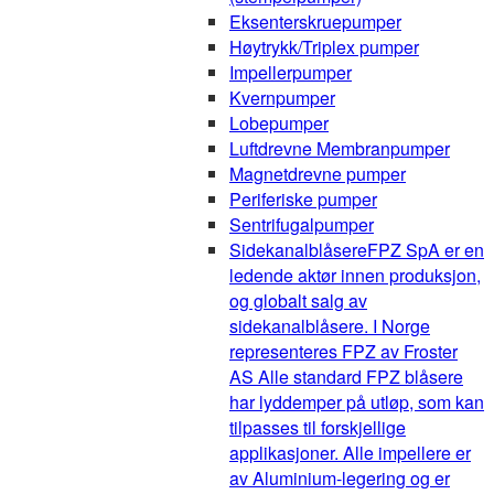
Eksenterskruepumper
Høytrykk/Triplex pumper
Impellerpumper
Kvernpumper
Lobepumper
Luftdrevne Membranpumper
Magnetdrevne pumper
Periferiske pumper
Sentrifugalpumper
Sidekanalblåsere
FPZ SpA er en
ledende aktør innen produksjon,
og globalt salg av
sidekanalblåsere. I Norge
representeres FPZ av Froster
AS Alle standard FPZ blåsere
har lyddemper på utløp, som kan
tilpasses til forskjellige
applikasjoner. Alle impellere er
av Aluminium-legering og er