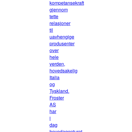
kompetansekraft
gjennom
tette
relasjoner
til
uavhengige
produsenter
over
hele
verden,
hovedsakelig
Italia
og
Tyskland.
Froster
AS
har
i
dag
hovedagenturet