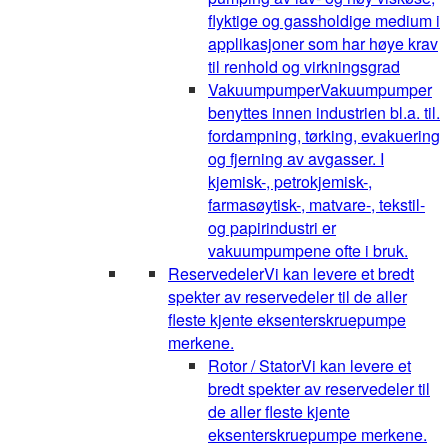
flyktige og gassholdige medium i
applikasjoner som har høye krav
til renhold og virkningsgrad
Vakuumpumper
Vakuumpumper
benyttes innen industrien bl.a. til.
fordampning, tørking, evakuering
og fjerning av avgasser. I
kjemisk-, petrokjemisk-,
farmasøytisk-, matvare-, tekstil-
og papirindustri er
vakuumpumpene ofte i bruk.
Reservedeler
Vi kan levere et bredt
spekter av reservedeler til de aller
fleste kjente eksenterskruepumpe
merkene.
Rotor / Stator
Vi kan levere et
bredt spekter av reservedeler til
de aller fleste kjente
eksenterskruepumpe merkene.