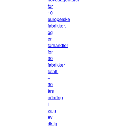
for
10
europeiske
fabrikker,
og
er
forhandler
for
30
fabrikker
totalt.
–
30
års
erfaring
i
valg
av
riktig