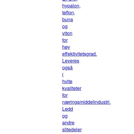
hypalon,
teflon,
buna
og
viton
for
høy
effektivitetsgrad.
Leveres
også
i
hvite
kvaliteter
for
næringsmiddelindustri.
Ledd
og
andre
slitedeler