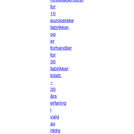
for
10
europeiske
fabrikker,
og
er
forhandler
for
30
fabrikker
totalt.
–
30
års
erfaring
i
valg
av
riktig