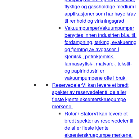
flyktige og gassholdige medium i
applikasjoner som har høye krav
til renhold og virkningsgrad
Vakuumpumper
Vakuumpumper
benyttes innen industrien bl.a. til.
fordampning, tørking, evakuering
og fjerning av avgasser. I
kjemisk-, petrokjemisk-,
farmasøytisk-, matvare-, tekstil-
og papirindustri er
vakuumpumpene ofte i bruk.
Reservedeler
Vi kan levere et bredt
spekter av reservedeler til de aller
fleste kjente eksenterskruepumpe
merkene.
Rotor / Stator
Vi kan levere et
bredt spekter av reservedeler til
de aller fleste kjente
eksenterskruepumpe merkene.