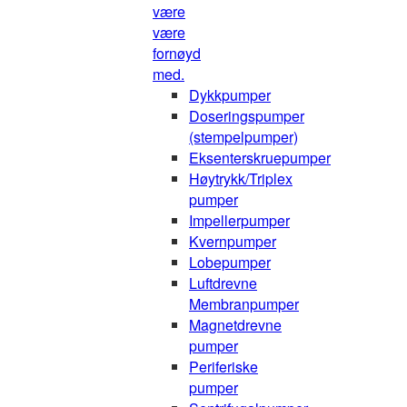
være
være
fornøyd
med.
Dykkpumper
Doseringspumper
(stempelpumper)
Eksenterskruepumper
Høytrykk/Triplex
pumper
Impellerpumper
Kvernpumper
Lobepumper
Luftdrevne
Membranpumper
Magnetdrevne
pumper
Periferiske
pumper