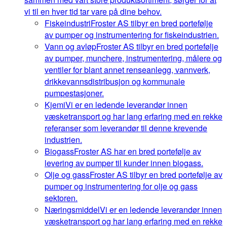
vi til en hver tid tar vare på dine behov.
Fiskeindustri
Froster AS tilbyr en bred portefølje
av pumper og instrumentering for fiskeindustrien.
Vann og avløp
Froster AS tilbyr en bred portefølje
av pumper, munchere, instrumentering, målere og
ventiler for blant annet renseanlegg, vannverk,
drikkevannsdistribusjon og kommunale
pumpestasjoner.
Kjemi
Vi er en ledende leverandør innen
væsketransport og har lang erfaring med en rekke
referanser som leverandør til denne krevende
industrien.
Biogass
Froster AS har en bred portefølje av
levering av pumper til kunder innen biogass.
Olje og gass
Froster AS tilbyr en bred portefølje av
pumper og instrumentering for olje og gass
sektoren.
Næringsmiddel
Vi er en ledende leverandør innen
væsketransport og har lang erfaring med en rekke