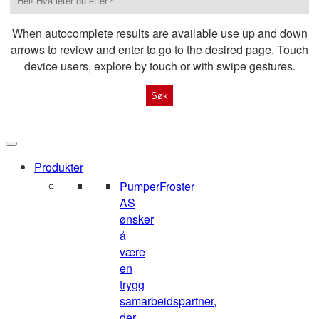
When autocomplete results are available use up and down
arrows to review and enter to go to the desired page. Touch
device users, explore by touch or with swipe gestures.
Produkter
Pumper
Froster
AS
ønsker
å
være
en
trygg
samarbeidspartner,
der