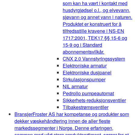
som kan ha vært i kontakt med
husdyrgjødsel o.l., og elvevann,
sjøvann og annet vann i naturen.
Produktet er konstruert for å
tilfredsstille kravene i NS-EN
1717:2001, TEK17 §§ 15-6 og
15-9 og i Standard
abonnementsvilkår.
CNX 2.0 Vannstyringssystem
Elektroniske armatur
Elektroniske dusjpanel
Sirkulasjonspumper
NIL armatur
Pedrollo pumpeautomat
Sikkerhets-reduksjonsventiler
Tilbakestrømsventiler
Bransjer
Froster AS har kompetanse og produkter som
dekker væskehåndtering innen de aller fleste
markedssegmenter i Norge. Denne erfaringen,
sammen med vårt store produktsortiment, sørger for at