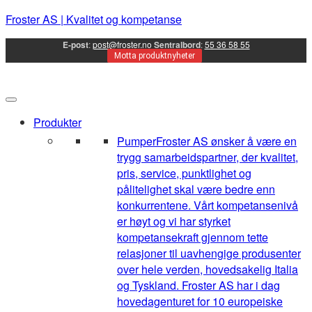
Froster AS | Kvalitet og kompetanse
E-post
:
post@froster.no
Sentralbord
:
55 36 58 55
Motta produktnyheter
Produkter
Pumper
Froster AS ønsker å være en
trygg samarbeidspartner, der kvalitet,
pris, service, punktlighet og
pålitelighet skal være bedre enn
konkurrentene. Vårt kompetansenivå
er høyt og vi har styrket
kompetansekraft gjennom tette
relasjoner til uavhengige produsenter
over hele verden, hovedsakelig Italia
og Tyskland. Froster AS har i dag
hovedagenturet for 10 europeiske