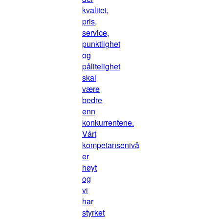
kvalitet,
pris,
service,
punktlighet
og
pålitelighet
skal
være
bedre
enn
konkurrentene.
Vårt
kompetansenivå
er
høyt
og
vi
har
styrket