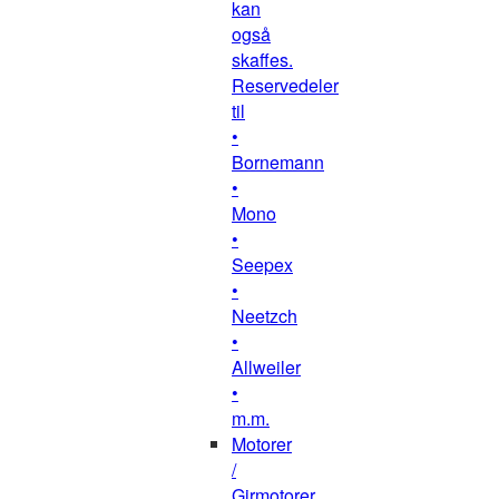
kan
også
skaffes.
Reservedeler
til
•
Bornemann
•
Mono
•
Seepex
•
Neetzch
•
Allweiler
•
m.m.
Motorer
/
Girmotorer