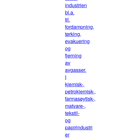
industrien
bl.a.
til.
fordampning,
tørking,
evakuering
og
fjerning
av
avgasser.
I
kjemisk-,
petrokjemisk-,
farmasøytisk-,
matvare-,
tekstil-
og
papirindustri
er