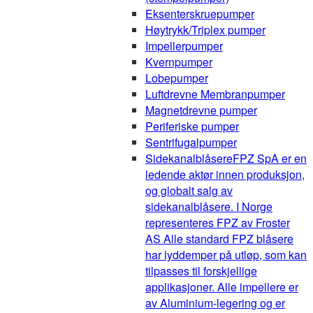
Eksenterskruepumper
Høytrykk/Triplex pumper
Impellerpumper
Kvernpumper
Lobepumper
Luftdrevne Membranpumper
Magnetdrevne pumper
Periferiske pumper
Sentrifugalpumper
Sidekanalblåsere
FPZ SpA er en
ledende aktør innen produksjon,
og globalt salg av
sidekanalblåsere. I Norge
representeres FPZ av Froster
AS Alle standard FPZ blåsere
har lyddemper på utløp, som kan
tilpasses til forskjellige
applikasjoner. Alle impellere er
av Aluminium-legering og er