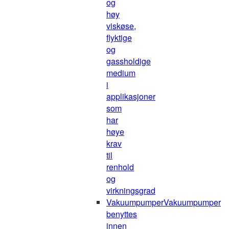
og
høy
viskøse,
flyktige
og
gassholdige
medium
i
applikasjoner
som
har
høye
krav
til
renhold
og
virkningsgrad
Vakuumpumper
Vakuumpumper
benyttes
innen