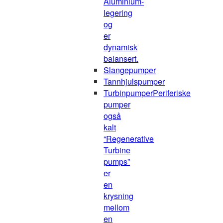
Aluminium-
legering
og
er
dynamisk
balansert.
Slangepumper
Tannhjulspumper
Turbinpumper
Periferiske
pumper
også
kalt
“Regenerative
Turbine
pumps”
er
en
krysning
mellom
en