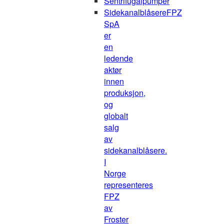
Sentrifugalpumper
Sidekanalblåsere
FPZ
SpA
er
en
ledende
aktør
innen
produksjon,
og
globalt
salg
av
sidekanalblåsere.
I
Norge
representeres
FPZ
av
Froster