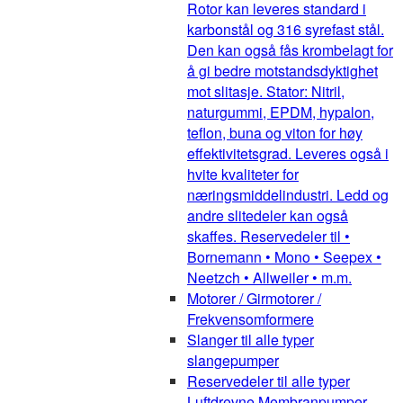
Rotor kan leveres standard i
karbonstål og 316 syrefast stål.
Den kan også fås krombelagt for
å gi bedre motstandsdyktighet
mot slitasje. Stator: Nitril,
naturgummi, EPDM, hypalon,
teflon, buna og viton for høy
effektivitetsgrad. Leveres også i
hvite kvaliteter for
næringsmiddelindustri. Ledd og
andre slitedeler kan også
skaffes. Reservedeler til •
Bornemann • Mono • Seepex •
Neetzch • Allweiler • m.m.
Motorer / Girmotorer /
Frekvensomformere
Slanger til alle typer
slangepumper
Reservedeler til alle typer
Luftdrevne Membranpumper