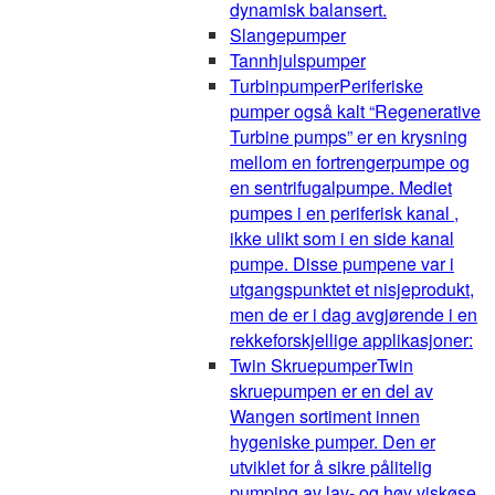
dynamisk balansert.
Slangepumper
Tannhjulspumper
Turbinpumper
Periferiske
pumper også kalt “Regenerative
Turbine pumps” er en krysning
mellom en fortrengerpumpe og
en sentrifugalpumpe. Mediet
pumpes i en periferisk kanal ,
ikke ulikt som i en side kanal
pumpe. Disse pumpene var i
utgangspunktet et nisjeprodukt,
men de er i dag avgjørende i en
rekkeforskjellige applikasjoner:
Twin Skruepumper
Twin
skruepumpen er en del av
Wangen sortiment innen
hygeniske pumper. Den er
utviklet for å sikre pålitelig
pumping av lav- og høy viskøse,