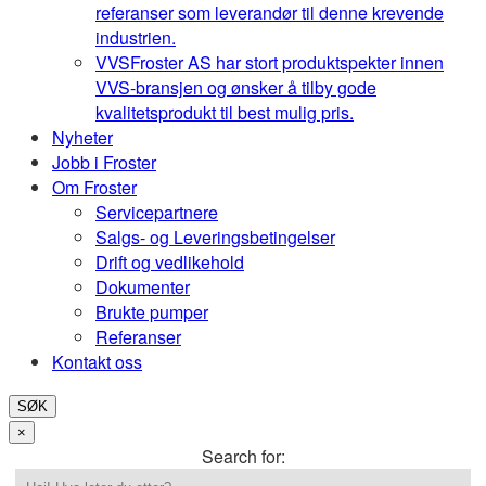
referanser som leverandør til denne krevende
industrien.
VVS
Froster AS har stort produktspekter innen
VVS-bransjen og ønsker å tilby gode
kvalitetsprodukt til best mulig pris.
Nyheter
Jobb i Froster
Om Froster
Servicepartnere
Salgs- og Leveringsbetingelser
Drift og vedlikehold
Dokumenter
Brukte pumper
Referanser
Kontakt oss
SØK
×
Search for: