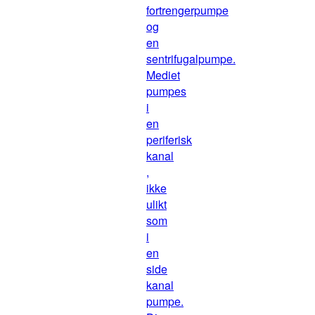
fortrengerpumpe
og
en
sentrifugalpumpe.
Mediet
pumpes
i
en
periferisk
kanal
,
ikke
ulikt
som
i
en
side
kanal
pumpe.