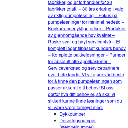
fabrikker, og er forhandler for 30
fabrikker totalt. – 30 års erfaring i valg
av riktig pumpeløsning – Fokus på
pumpeløsninger for minimal nedetid –
Konkurransedyktige priser – Produkter
av gjennomgående høy kvalitet –
Raske svar og høyt servicenivå – Et
komplett lager tilpasset kunders behov
– Komplette pakkeløsninger – Pumper
for absolutt alle applikasjoner –
Serviceverksted og servicepartnere
over hele landet Vi vil gjøre vårt beste
for å finne den pumpeløsningen som
passer akkurat ditt behov! Si oss
derfor hva ditt behov er, så skal vi
sikkert kunne finne løsninger som du
vil være være fornøyd med.
Dykkpumper
Doseringspumper
(stempelpumper)