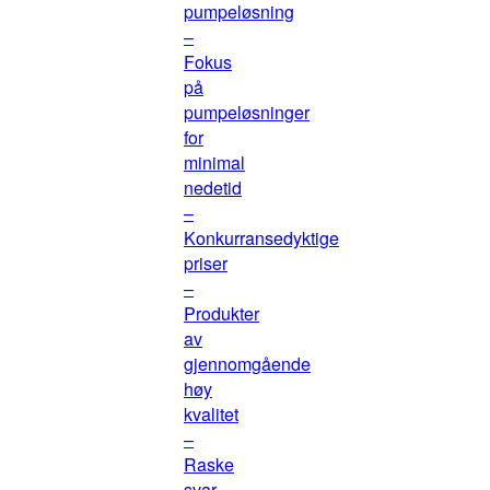
pumpeløsning
–
Fokus
på
pumpeløsninger
for
minimal
nedetid
–
Konkurransedyktige
priser
–
Produkter
av
gjennomgående
høy
kvalitet
–
Raske
svar