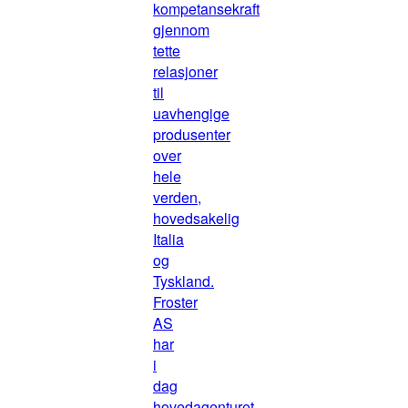
kompetansekraft
gjennom
tette
relasjoner
til
uavhengige
produsenter
over
hele
verden,
hovedsakelig
Italia
og
Tyskland.
Froster
AS
har
i
dag
hovedagenturet