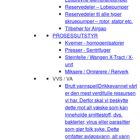
Reservedeler – Lobepumper
Reservedeler til alle typer
skruepumper – rotor, stator etc.
Tilbehør for Airgap
PROSESSUTSTYR
Kverner - homogenisatorer
Presser - Sentrifuger
Steinfelle / Wangen X-Tract / X-
unit
Miksere / Omrørere / Rørverk
VVS / VA
Brutt vannspeil
Drikkevannet vårt
er den mest verdifulle ressursen
vi har. Derfor skal vi beskytte
dette mot all væske som kan
inneholde smittestoff, dvs.
bakterier, virus eller parasitter
som gjør folk syke. Dette
omfatter avløpsvann, alt vann