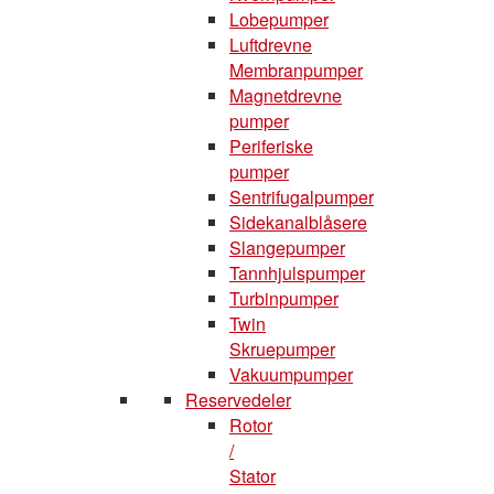
Lobepumper
Luftdrevne
Membranpumper
Magnetdrevne
pumper
Periferiske
pumper
Sentrifugalpumper
Sidekanalblåsere
Slangepumper
Tannhjulspumper
Turbinpumper
Twin
Skruepumper
Vakuumpumper
Reservedeler
Rotor
/
Stator