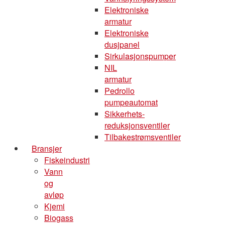
Elektroniske
armatur
Elektroniske
dusjpanel
Sirkulasjonspumper
NIL
armatur
Pedrollo
pumpeautomat
Sikkerhets-
reduksjonsventiler
Tilbakestrømsventiler
Bransjer
Fiskeindustri
Vann
og
avløp
Kjemi
Biogass