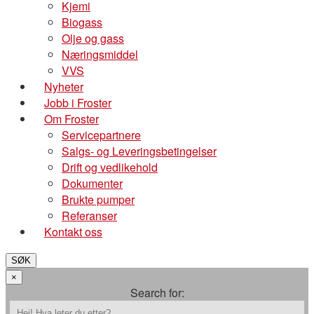
Kjemi
Biogass
Olje og gass
Næringsmiddel
VVS
Nyheter
Jobb i Froster
Om Froster
Servicepartnere
Salgs- og Leveringsbetingelser
Drift og vedlikehold
Dokumenter
Brukte pumper
Referanser
Kontakt oss
SØK
×
Search for: