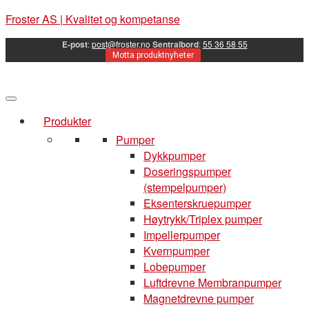
Froster AS | Kvalitet og kompetanse
E-post
:
post@froster.no
Sentralbord
:
55 36 58 55
Motta produktnyheter
Produkter
Pumper
Dykkpumper
Doseringspumper
(stempelpumper)
Eksenterskruepumper
Høytrykk/Triplex pumper
Impellerpumper
Kvernpumper
Lobepumper
Luftdrevne Membranpumper
Magnetdrevne pumper