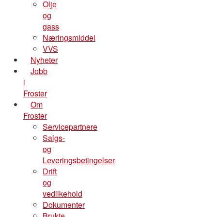
Olje
og
gass
Næringsmiddel
VVS
Nyheter
Jobb
i
Froster
Om
Froster
Servicepartnere
Salgs-
og
Leveringsbetingelser
Drift
og
vedlikehold
Dokumenter
Brukte