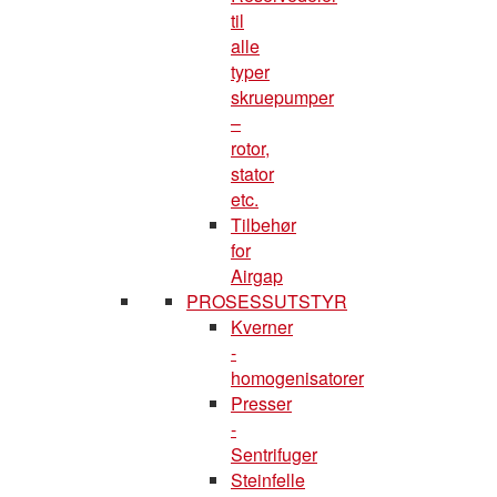
til
alle
typer
skruepumper
–
rotor,
stator
etc.
Tilbehør
for
Airgap
PROSESSUTSTYR
Kverner
-
homogenisatorer
Presser
-
Sentrifuger
Steinfelle