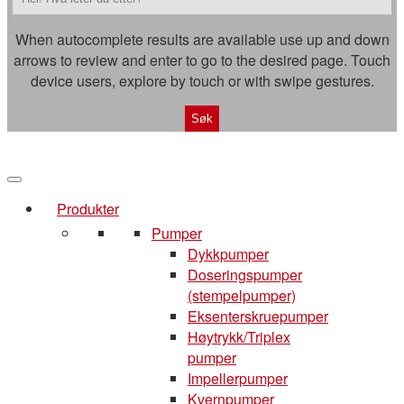
When autocomplete results are available use up and down
arrows to review and enter to go to the desired page. Touch
device users, explore by touch or with swipe gestures.
Produkter
Pumper
Dykkpumper
Doseringspumper
(stempelpumper)
Eksenterskruepumper
Høytrykk/Triplex
pumper
Impellerpumper
Kvernpumper