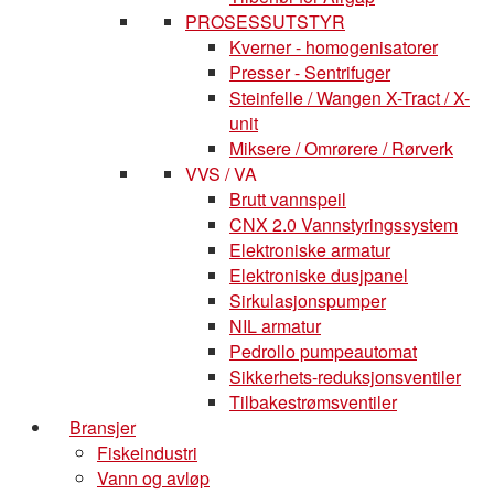
PROSESSUTSTYR
Kverner - homogenisatorer
Presser - Sentrifuger
Steinfelle / Wangen X-Tract / X-
unit
Miksere / Omrørere / Rørverk
VVS / VA
Brutt vannspeil
CNX 2.0 Vannstyringssystem
Elektroniske armatur
Elektroniske dusjpanel
Sirkulasjonspumper
NIL armatur
Pedrollo pumpeautomat
Sikkerhets-reduksjonsventiler
Tilbakestrømsventiler
Bransjer
Fiskeindustri
Vann og avløp