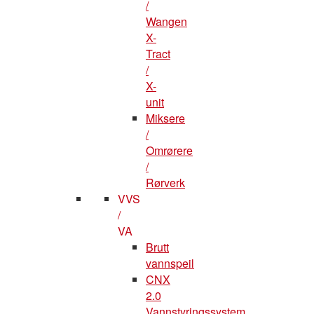
/
Wangen
X-
Tract
/
X-
unit
Miksere
/
Omrørere
/
Rørverk
VVS
/
VA
Brutt
vannspeil
CNX
2.0
Vannstyringssystem