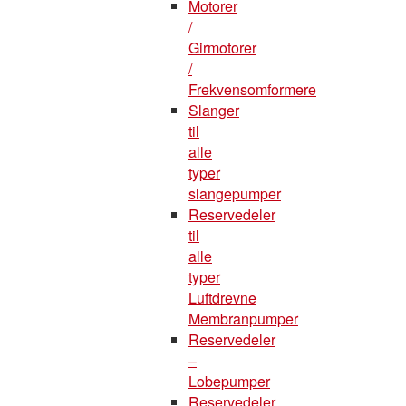
Motorer
/
Girmotorer
/
Frekvensomformere
Slanger
til
alle
typer
slangepumper
Reservedeler
til
alle
typer
Luftdrevne
Membranpumper
Reservedeler
–
Lobepumper
Reservedeler