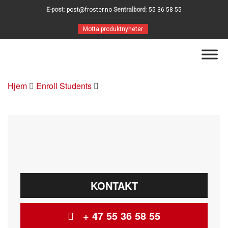
E-post
:
post@froster.no
Sentralbord
:
55 36 58 55
Motta produktnyheter
Hjem
Enroll Students
KONTAKT
+ 47 55 36 58 55