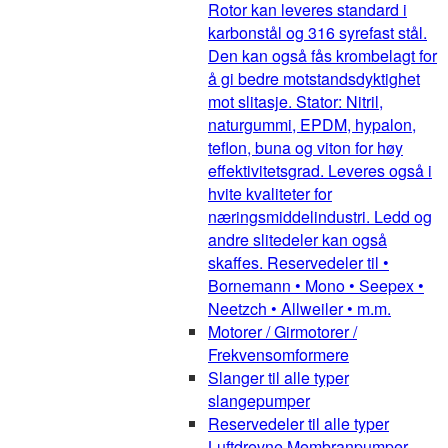
Rotor kan leveres standard i
karbonstål og 316 syrefast stål.
Den kan også fås krombelagt for
å gi bedre motstandsdyktighet
mot slitasje. Stator: Nitril,
naturgummi, EPDM, hypalon,
teflon, buna og viton for høy
effektivitetsgrad. Leveres også i
hvite kvaliteter for
næringsmiddelindustri. Ledd og
andre slitedeler kan også
skaffes. Reservedeler til •
Bornemann • Mono • Seepex •
Neetzch • Allweiler • m.m.
Motorer / Girmotorer /
Frekvensomformere
Slanger til alle typer
slangepumper
Reservedeler til alle typer
Luftdrevne Membranpumper