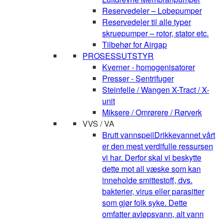
Reservedeler – Lobepumper
Reservedeler til alle typer
skruepumper – rotor, stator etc.
Tilbehør for Airgap
PROSESSUTSTYR
Kverner - homogenisatorer
Presser - Sentrifuger
Steinfelle / Wangen X-Tract / X-
unit
Miksere / Omrørere / Rørverk
VVS / VA
Brutt vannspeil
Drikkevannet vårt
er den mest verdifulle ressursen
vi har. Derfor skal vi beskytte
dette mot all væske som kan
inneholde smittestoff, dvs.
bakterier, virus eller parasitter
som gjør folk syke. Dette
omfatter avløpsvann, alt vann