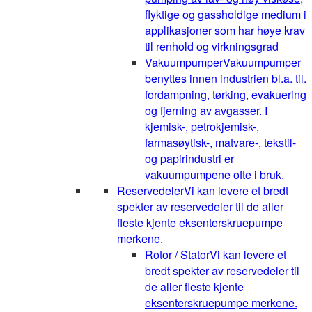
flyktige og gassholdige medium i
applikasjoner som har høye krav
til renhold og virkningsgrad
Vakuumpumper
Vakuumpumper
benyttes innen industrien bl.a. til.
fordampning, tørking, evakuering
og fjerning av avgasser. I
kjemisk-, petrokjemisk-,
farmasøytisk-, matvare-, tekstil-
og papirindustri er
vakuumpumpene ofte i bruk.
Reservedeler
Vi kan levere et bredt
spekter av reservedeler til de aller
fleste kjente eksenterskruepumpe
merkene.
Rotor / Stator
Vi kan levere et
bredt spekter av reservedeler til
de aller fleste kjente
eksenterskruepumpe merkene.