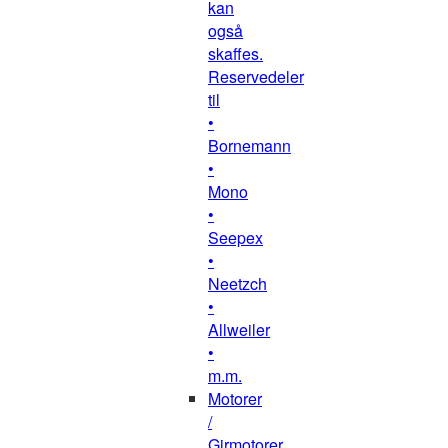
kan
også
skaffes.
Reservedeler
til
•
Bornemann
•
Mono
•
Seepex
•
Neetzch
•
Allweiler
•
m.m.
Motorer
/
Girmotorer