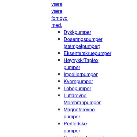
være
være
fornøyd
med.
Dykkpumper
Doseringspumper
(stempelpumper)
Eksenterskruepumper
Høytrykk/Triplex
pumper
Impellerpumper
Kvernpumper
Lobepumper
Luftdrevne
Membranpumper
Magnetdrevne
pumper
Periferiske
pumper