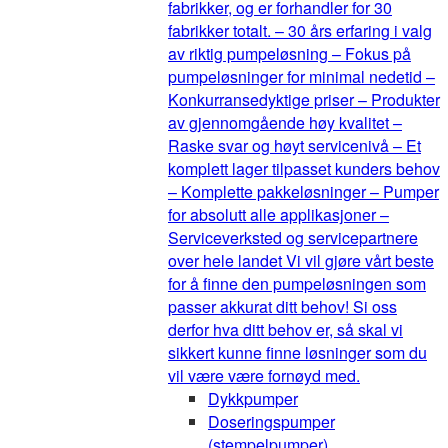
fabrikker, og er forhandler for 30
fabrikker totalt. – 30 års erfaring i valg
av riktig pumpeløsning – Fokus på
pumpeløsninger for minimal nedetid –
Konkurransedyktige priser – Produkter
av gjennomgående høy kvalitet –
Raske svar og høyt servicenivå – Et
komplett lager tilpasset kunders behov
– Komplette pakkeløsninger – Pumper
for absolutt alle applikasjoner –
Serviceverksted og servicepartnere
over hele landet Vi vil gjøre vårt beste
for å finne den pumpeløsningen som
passer akkurat ditt behov! Si oss
derfor hva ditt behov er, så skal vi
sikkert kunne finne løsninger som du
vil være være fornøyd med.
Dykkpumper
Doseringspumper
(stempelpumper)