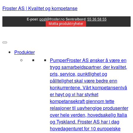
Froster AS | Kvalitet og kompetanse
E-post
:
post@froster.no
Sentralbord
:
55 36 58 55
Motta produktnyheter
Produkter
Pumper
Froster AS ønsker å være en
trygg samarbeidspartner, der kvalitet,
pris, service, punktlighet og
pålitelighet skal være bedre enn
konkurrentene. Vårt kompetansenivå
er høyt og vi har styrket
kompetansekraft gjennom tette
relasjoner til uavhengige produsenter
over hele verden, hovedsakelig Italia
og Tyskland. Froster AS har i dag
hovedagenturet for 10 europeiske