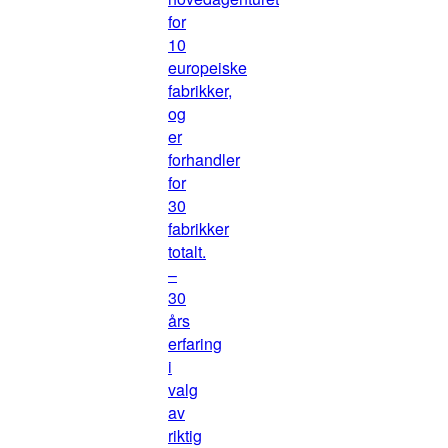
for
10
europeiske
fabrikker,
og
er
forhandler
for
30
fabrikker
totalt.
–
30
års
erfaring
i
valg
av
riktig