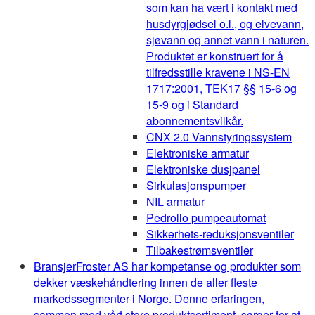
som kan ha vært i kontakt med
husdyrgjødsel o.l., og elvevann,
sjøvann og annet vann i naturen.
Produktet er konstruert for å
tilfredsstille kravene i NS-EN
1717:2001, TEK17 §§ 15-6 og
15-9 og i Standard
abonnementsvilkår.
CNX 2.0 Vannstyringssystem
Elektroniske armatur
Elektroniske dusjpanel
Sirkulasjonspumper
NIL armatur
Pedrollo pumpeautomat
Sikkerhets-reduksjonsventiler
Tilbakestrømsventiler
Bransjer
Froster AS har kompetanse og produkter som
dekker væskehåndtering innen de aller fleste
markedssegmenter i Norge. Denne erfaringen,
sammen med vårt store produktsortiment, sørger for at