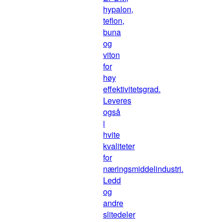
hypalon,
teflon,
buna
og
viton
for
høy
effektivitetsgrad.
Leveres
også
i
hvite
kvaliteter
for
næringsmiddelindustri.
Ledd
og
andre
slitedeler