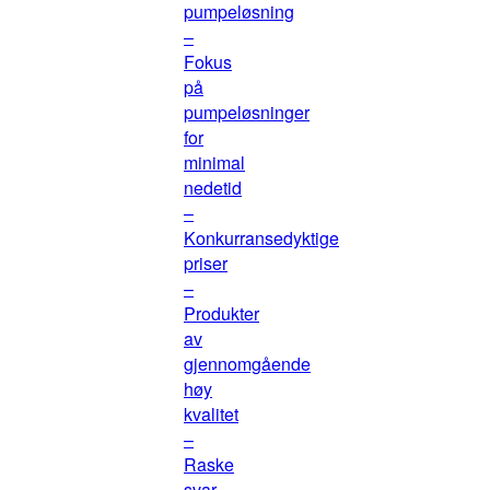
pumpeløsning
–
Fokus
på
pumpeløsninger
for
minimal
nedetid
–
Konkurransedyktige
priser
–
Produkter
av
gjennomgående
høy
kvalitet
–
Raske
svar