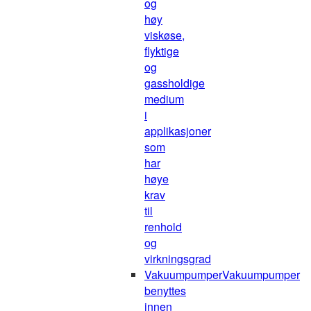
og
høy
viskøse,
flyktige
og
gassholdige
medium
i
applikasjoner
som
har
høye
krav
til
renhold
og
virkningsgrad
Vakuumpumper
Vakuumpumper
benyttes
innen