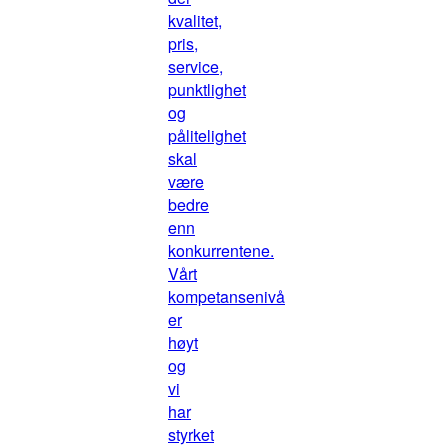
kvalitet,
pris,
service,
punktlighet
og
pålitelighet
skal
være
bedre
enn
konkurrentene.
Vårt
kompetansenivå
er
høyt
og
vi
har
styrket