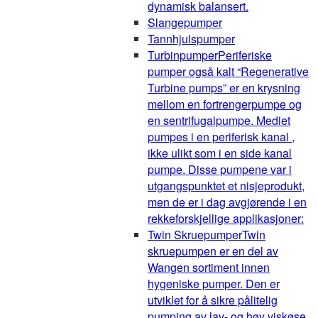
dynamisk balansert.
Slangepumper
Tannhjulspumper
Turbinpumper
Periferiske
pumper også kalt “Regenerative
Turbine pumps” er en krysning
mellom en fortrengerpumpe og
en sentrifugalpumpe. Mediet
pumpes i en periferisk kanal ,
ikke ulikt som i en side kanal
pumpe. Disse pumpene var i
utgangspunktet et nisjeprodukt,
men de er i dag avgjørende i en
rekkeforskjellige applikasjoner:
Twin Skruepumper
Twin
skruepumpen er en del av
Wangen sortiment innen
hygeniske pumper. Den er
utviklet for å sikre pålitelig
pumping av lav- og høy viskøse,