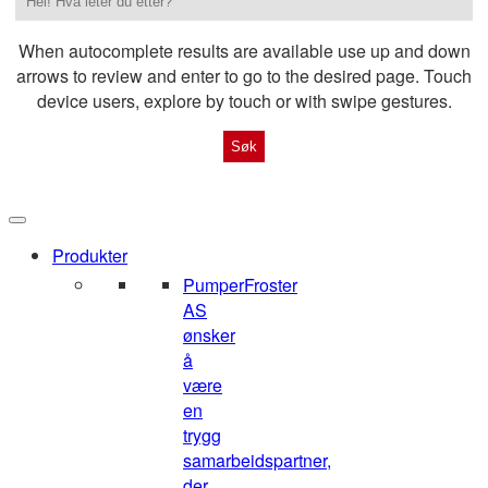
When autocomplete results are available use up and down
arrows to review and enter to go to the desired page. Touch
device users, explore by touch or with swipe gestures.
Produkter
Pumper
Froster
AS
ønsker
å
være
en
trygg
samarbeidspartner,
der