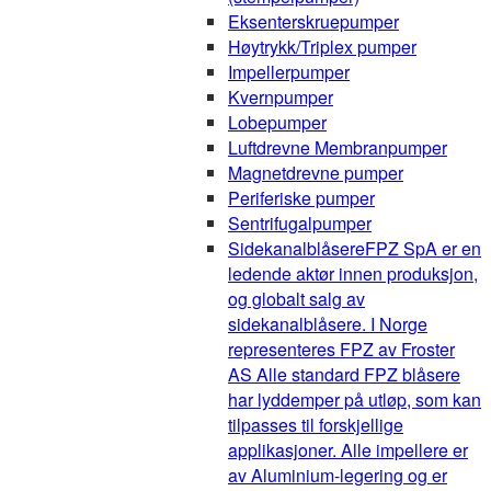
Eksenterskruepumper
Høytrykk/Triplex pumper
Impellerpumper
Kvernpumper
Lobepumper
Luftdrevne Membranpumper
Magnetdrevne pumper
Periferiske pumper
Sentrifugalpumper
Sidekanalblåsere
FPZ SpA er en
ledende aktør innen produksjon,
og globalt salg av
sidekanalblåsere. I Norge
representeres FPZ av Froster
AS Alle standard FPZ blåsere
har lyddemper på utløp, som kan
tilpasses til forskjellige
applikasjoner. Alle impellere er
av Aluminium-legering og er