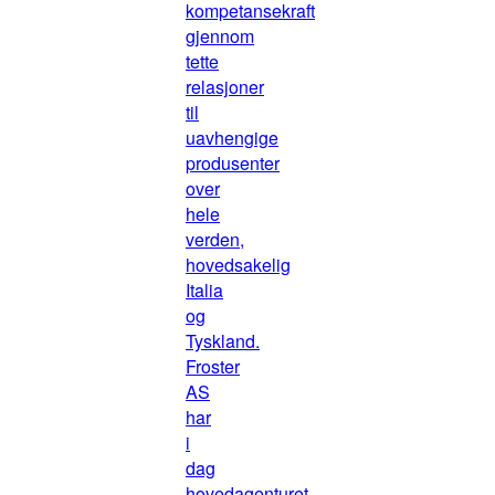
kompetansekraft
gjennom
tette
relasjoner
til
uavhengige
produsenter
over
hele
verden,
hovedsakelig
Italia
og
Tyskland.
Froster
AS
har
i
dag
hovedagenturet