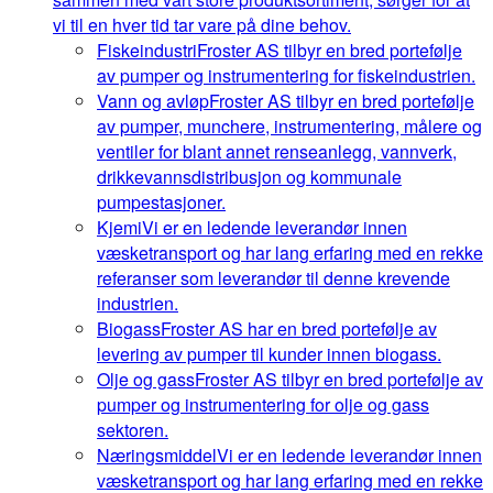
vi til en hver tid tar vare på dine behov.
Fiskeindustri
Froster AS tilbyr en bred portefølje
av pumper og instrumentering for fiskeindustrien.
Vann og avløp
Froster AS tilbyr en bred portefølje
av pumper, munchere, instrumentering, målere og
ventiler for blant annet renseanlegg, vannverk,
drikkevannsdistribusjon og kommunale
pumpestasjoner.
Kjemi
Vi er en ledende leverandør innen
væsketransport og har lang erfaring med en rekke
referanser som leverandør til denne krevende
industrien.
Biogass
Froster AS har en bred portefølje av
levering av pumper til kunder innen biogass.
Olje og gass
Froster AS tilbyr en bred portefølje av
pumper og instrumentering for olje og gass
sektoren.
Næringsmiddel
Vi er en ledende leverandør innen
væsketransport og har lang erfaring med en rekke