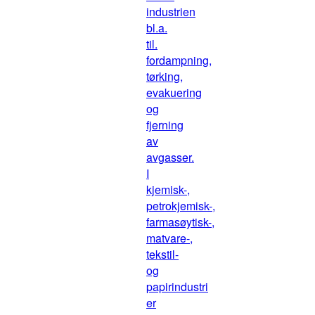
industrien
bl.a.
til.
fordampning,
tørking,
evakuering
og
fjerning
av
avgasser.
I
kjemisk-,
petrokjemisk-,
farmasøytisk-,
matvare-,
tekstil-
og
papirindustri
er