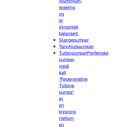
Aluminium-
legering
og
er
dynamisk
balansert.
Slangepumper
Tannhjulspumper
Turbinpumper
Periferiske
pumper
også
kalt
“Regenerative
Turbine
pumps”
er
en
krysning
mellom
en