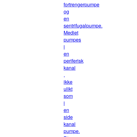
fortrengerpumpe
og
en
sentrifugalpumpe.
Mediet
pumpes
i
en
periferisk
kanal
,
ikke
ulikt
som
i
en
side
kanal
pumpe.