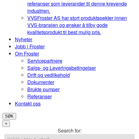
referanser som leverandør til denne krevende
industrien.
VVS
Froster AS har stort produktspekter innen
VVS-bransjen og ønsker å tilby gode
kvalitetsprodukt til best mulig pris.
Nyheter
Jobb i Froster
Om Froster
Servicepartnere
Salgs- og Leveringsbetingelser
Drift og vedlikehold
Dokumenter
Brukte pumper
Referanser
Kontakt oss
SØK
×
Search for: