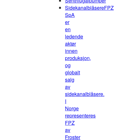
Sentrifugalpumper
Sidekanalblåsere
FPZ
SpA
er
en
ledende
aktør
innen
produksjon,
og
globalt
salg
av
sidekanalblåsere.
I
Norge
representeres
FPZ
av
Froster